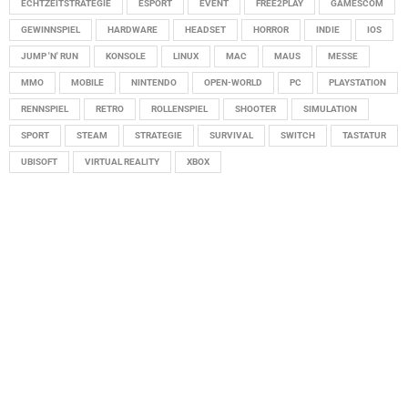
ECHTZEITSTRATEGIE
ESPORT
EVENT
FREE2PLAY
GAMESCOM
GEWINNSPIEL
HARDWARE
HEADSET
HORROR
INDIE
IOS
JUMP 'N' RUN
KONSOLE
LINUX
MAC
MAUS
MESSE
MMO
MOBILE
NINTENDO
OPEN-WORLD
PC
PLAYSTATION
RENNSPIEL
RETRO
ROLLENSPIEL
SHOOTER
SIMULATION
SPORT
STEAM
STRATEGIE
SURVIVAL
SWITCH
TASTATUR
UBISOFT
VIRTUAL REALITY
XBOX