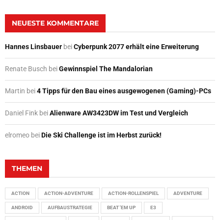
NEUESTE KOMMENTARE
Hannes Linsbauer
bei
Cyberpunk 2077 erhält eine Erweiterung
Renate Busch
bei
Gewinnspiel The Mandalorian
Martin
bei
4 Tipps für den Bau eines ausgewogenen (Gaming)-PCs
Daniel Fink
bei
Alienware AW3423DW im Test und Vergleich
elromeo
bei
Die Ski Challenge ist im Herbst zurück!
THEMEN
ACTION
ACTION-ADVENTURE
ACTION-ROLLENSPIEL
ADVENTURE
ANDROID
AUFBAUSTRATEGIE
BEAT 'EM UP
E3