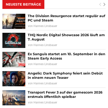
NEUESTE BEITRÄGE
The Division Resurgence startet regulär auf
PC und Steam
von
Hannes Linsbauer
THQ Nordic Digital Showcase 2026 läuft am
7. August
von
Hannes Linsbauer
Ex Sanguis startet am 10. September in den
Steam Early Access
von
Hannes Linsbauer
Angelic: Dark Symphony feiert sein Debüt
in einem neuen Teaser
von
Hannes Linsbauer
Transport Fever 3 auf der gamescom 2026
erstmals öffentlich spielbar
von
Hannes Linsbauer