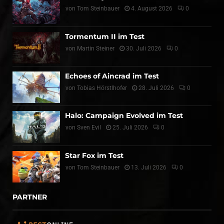
von
Tom Steinbauer
4. August 2026
0
Tormentum II im Test
von
Martin Steiner
30. Juli 2026
0
Echoes of Aincrad im Test
von
Tobias Hörstlhofer
28. Juli 2026
0
Halo: Campaign Evolved im Test
von
Sven Evil
25. Juli 2026
0
Star Fox im Test
von
Tom Steinbauer
13. Juli 2026
0
PARTNER