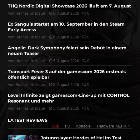
THQ Nordic Digital Showcase 2026 läuft am 7. August
von
Hannes Linsbauer
6. August 2026
0
Ex Sanguis startet am 10. September in den Steam
Early Access
von
Hannes Linsbauer
6. August 2026
0
Angelic: Dark Symphony feiert sein Debüt in einem
neuen Teaser
von
Hannes Linsbauer
5. August 2026
0
Transport Fever 3 auf der gamescom 2026 erstmals
öffentlich spielbar
von
Hannes Linsbauer
5. August 2026
0
Level Infinite zeigt gamescom-Line-up mit CONTROL
Resonant und mehr
von
Hannes Linsbauer
5. August 2026
0
LATEST REVIEWS
Alle
PC
Konsole
Hardware
MEHR
Jotunnslayer: Hordes of Hel im Test