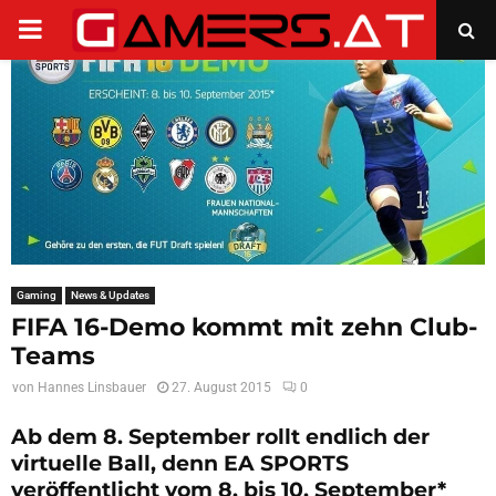
PRIMARY
MENU
Gaming
News & Updates
FIFA 16-Demo kommt mit zehn Club-
Teams
von
Hannes Linsbauer
27. August 2015
0
Ab dem 8. September rollt endlich der
virtuelle Ball, denn EA SPORTS
veröffentlicht vom 8. bis 10. September*