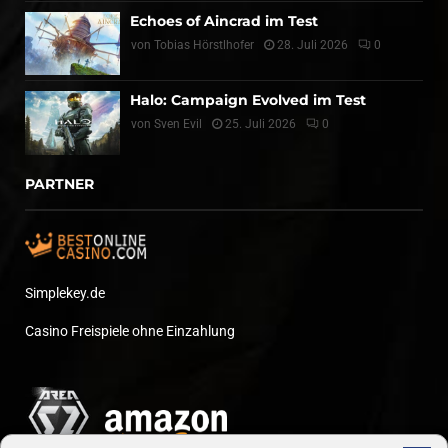
Echoes of Aincrad im Test
von
Tobias Hörstlhofer
28. Juli 2026
0
Halo: Campaign Evolved im Test
von
Sven Evil
25. Juli 2026
0
PARTNER
Simplekey.de
Casino Freispiele ohne Einzahlung