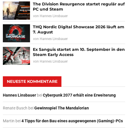
The Division Resurgence startet regulär auf
PC und Steam
von
Hannes Linsbauer
THQ Nordic Digital Showcase 2026 läuft am
7. August
von
Hannes Linsbauer
Ex Sanguis startet am 10. September in den
Steam Early Access
von
Hannes Linsbauer
NEUESTE KOMMENTARE
Hannes Linsbauer
bei
Cyberpunk 2077 erhält eine Erweiterung
Renate Busch
bei
Gewinnspiel The Mandalorian
Martin
bei
4 Tipps für den Bau eines ausgewogenen (Gaming)-PCs