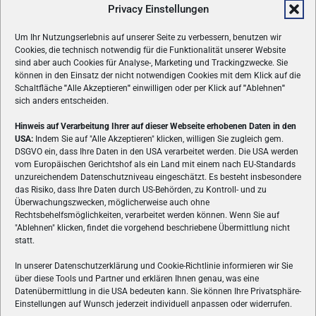
Privacy Einstellungen
Um Ihr Nutzungserlebnis auf unserer Seite zu verbessern, benutzen wir
Cookies, die technisch notwendig für die Funktionalität unserer Website
sind aber auch Cookies für Analyse-, Marketing und Trackingzwecke. Sie
können in den Einsatz der nicht notwendigen Cookies mit dem Klick auf die
Schaltfläche
"
Alle Akzeptieren
"
einwilligen oder per Klick auf
"
Ablehnen
"
sich anders entscheiden.
Hinweis auf Verarbeitung Ihrer auf dieser Webseite erhobenen Daten in den
USA:
Indem Sie auf "Alle Akzeptieren" klicken, willigen Sie zugleich gem.
ÜBER UNS
DSGVO ein, dass Ihre Daten in den USA verarbeitet werden. Die USA werden
vom Europäischen Gerichtshof als ein Land mit einem nach EU-Standards
VON GAMERN, FÜR GAMER! Gamers.at ist das älteste Online-
unzureichendem Datenschutzniveau eingeschätzt. Es besteht insbesondere
Spielemagazin Österreichs und bringt täglich aktuelle News,
das Risiko, dass Ihre Daten durch US-Behörden, zu Kontroll- und zu
Reviews und Videos zu PC- und Konsolenspielen, Gaming-
Überwachungszwecken, möglicherweise auch ohne
Rechtsbehelfsmöglichkeiten, verarbeitet werden können. Wenn Sie auf
Hardware und aus der Welt des e-Sport's.
"Ablehnen" klicken, findet die vorgehend beschriebene Übermittlung nicht
statt.
Schreib uns:
redaktion@gamers.at
In unserer Datenschutzerklärung und Cookie-Richtlinie informieren wir Sie
über diese Tools und Partner und erklären Ihnen genau, was eine
FOLGE UNS
Datenübermittlung in die USA bedeuten kann. Sie können Ihre Privatsphäre-
Einstellungen auf Wunsch jederzeit individuell anpassen oder widerrufen.