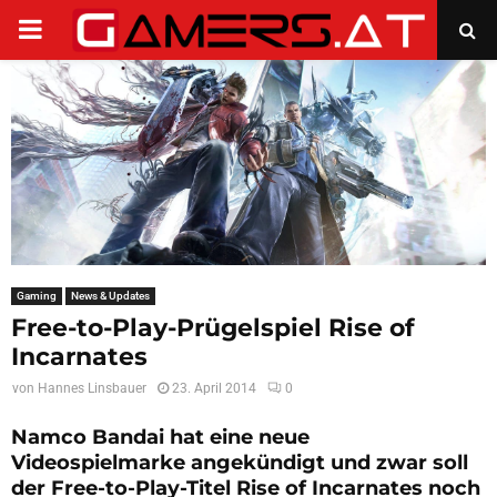
PRIMARY
MENU
Gaming
News & Updates
Free-to-Play-Prügelspiel Rise of
Incarnates
von
Hannes Linsbauer
23. April 2014
0
Namco Bandai hat eine neue
Videospielmarke angekündigt und zwar soll
der Free-to-Play-Titel
Rise of Incarnates
noch