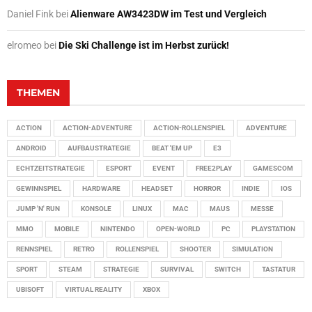
Daniel Fink
bei
Alienware AW3423DW im Test und Vergleich
elromeo
bei
Die Ski Challenge ist im Herbst zurück!
THEMEN
ACTION
ACTION-ADVENTURE
ACTION-ROLLENSPIEL
ADVENTURE
ANDROID
AUFBAUSTRATEGIE
BEAT 'EM UP
E3
ECHTZEITSTRATEGIE
ESPORT
EVENT
FREE2PLAY
GAMESCOM
GEWINNSPIEL
HARDWARE
HEADSET
HORROR
INDIE
IOS
JUMP 'N' RUN
KONSOLE
LINUX
MAC
MAUS
MESSE
MMO
MOBILE
NINTENDO
OPEN-WORLD
PC
PLAYSTATION
RENNSPIEL
RETRO
ROLLENSPIEL
SHOOTER
SIMULATION
SPORT
STEAM
STRATEGIE
SURVIVAL
SWITCH
TASTATUR
UBISOFT
VIRTUAL REALITY
XBOX