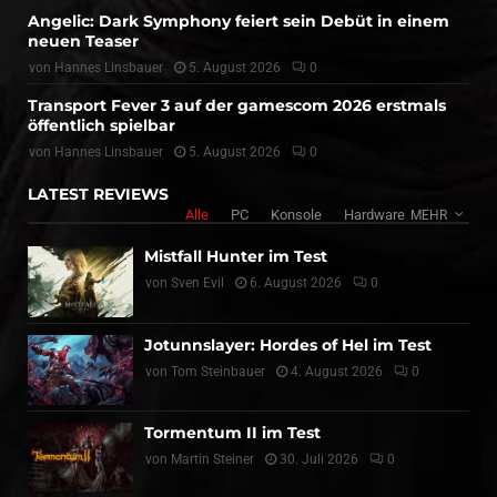
Angelic: Dark Symphony feiert sein Debüt in einem
neuen Teaser
von
Hannes Linsbauer
5. August 2026
0
Transport Fever 3 auf der gamescom 2026 erstmals
öffentlich spielbar
von
Hannes Linsbauer
5. August 2026
0
LATEST REVIEWS
Alle
PC
Konsole
Hardware
MEHR
Mistfall Hunter im Test
von
Sven Evil
6. August 2026
0
Jotunnslayer: Hordes of Hel im Test
von
Tom Steinbauer
4. August 2026
0
Tormentum II im Test
von
Martin Steiner
30. Juli 2026
0