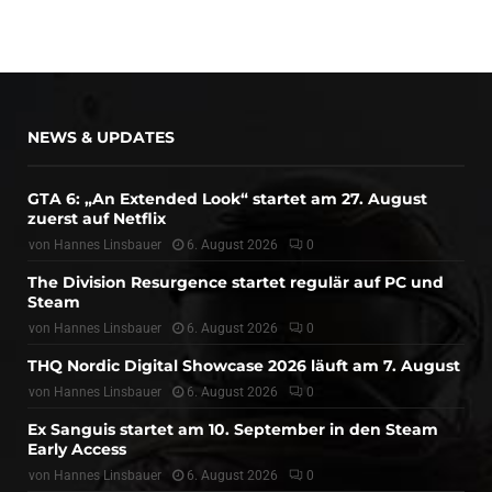
NEWS & UPDATES
GTA 6: „An Extended Look“ startet am 27. August
zuerst auf Netflix
von
Hannes Linsbauer
6. August 2026
0
The Division Resurgence startet regulär auf PC und
Steam
von
Hannes Linsbauer
6. August 2026
0
THQ Nordic Digital Showcase 2026 läuft am 7. August
von
Hannes Linsbauer
6. August 2026
0
Ex Sanguis startet am 10. September in den Steam
Early Access
von
Hannes Linsbauer
6. August 2026
0