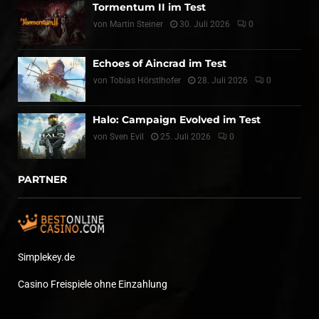
Tormentum II im Test
von
Martin Steiner
30. Juli 2026
0
Echoes of Aincrad im Test
von
Tobias Hörstlhofer
28. Juli 2026
0
Halo: Campaign Evolved im Test
von
Sven Evil
25. Juli 2026
0
PARTNER
Simplekey.de
Casino Freispiele ohne Einzahlung