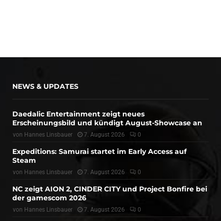
NEWS & UPDATES
Daedalic Entertainment zeigt neues
Erscheinungsbild und kündigt August-Showcase an
von
Hannes Linsbauer
7. August 2026
0
Expeditions: Samurai startet im Early Access auf
Steam
von
Hannes Linsbauer
7. August 2026
0
NC zeigt AION 2, CINDER CITY und Project Bonfire bei
der gamescom 2026
von
Hannes Linsbauer
7. August 2026
0