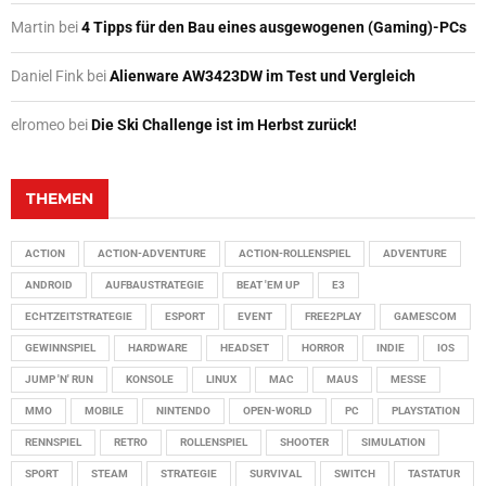
Martin
bei
4 Tipps für den Bau eines ausgewogenen (Gaming)-PCs
Daniel Fink
bei
Alienware AW3423DW im Test und Vergleich
elromeo
bei
Die Ski Challenge ist im Herbst zurück!
THEMEN
ACTION
ACTION-ADVENTURE
ACTION-ROLLENSPIEL
ADVENTURE
ANDROID
AUFBAUSTRATEGIE
BEAT 'EM UP
E3
ECHTZEITSTRATEGIE
ESPORT
EVENT
FREE2PLAY
GAMESCOM
GEWINNSPIEL
HARDWARE
HEADSET
HORROR
INDIE
IOS
JUMP 'N' RUN
KONSOLE
LINUX
MAC
MAUS
MESSE
MMO
MOBILE
NINTENDO
OPEN-WORLD
PC
PLAYSTATION
RENNSPIEL
RETRO
ROLLENSPIEL
SHOOTER
SIMULATION
SPORT
STEAM
STRATEGIE
SURVIVAL
SWITCH
TASTATUR