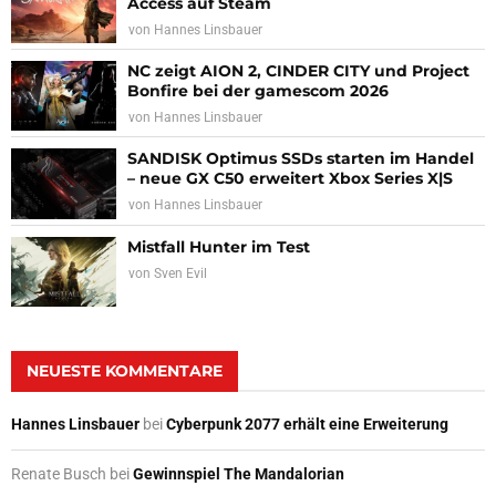
Access auf Steam
von
Hannes Linsbauer
NC zeigt AION 2, CINDER CITY und Project
Bonfire bei der gamescom 2026
von
Hannes Linsbauer
SANDISK Optimus SSDs starten im Handel
– neue GX C50 erweitert Xbox Series X|S
von
Hannes Linsbauer
Mistfall Hunter im Test
von
Sven Evil
NEUESTE KOMMENTARE
Hannes Linsbauer
bei
Cyberpunk 2077 erhält eine Erweiterung
Renate Busch
bei
Gewinnspiel The Mandalorian