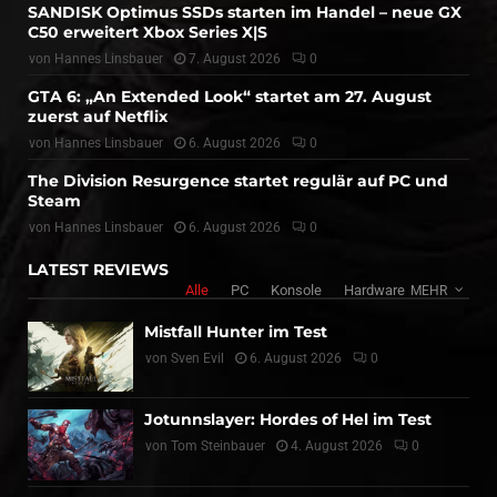
SANDISK Optimus SSDs starten im Handel – neue GX
C50 erweitert Xbox Series X|S
von
Hannes Linsbauer
7. August 2026
0
GTA 6: „An Extended Look“ startet am 27. August
zuerst auf Netflix
von
Hannes Linsbauer
6. August 2026
0
The Division Resurgence startet regulär auf PC und
Steam
von
Hannes Linsbauer
6. August 2026
0
LATEST REVIEWS
Alle
PC
Konsole
Hardware
MEHR
Mistfall Hunter im Test
von
Sven Evil
6. August 2026
0
Jotunnslayer: Hordes of Hel im Test
von
Tom Steinbauer
4. August 2026
0