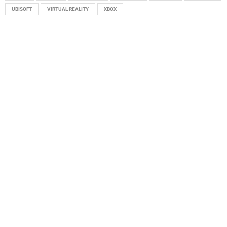
UBISOFT
VIRTUAL REALITY
XBOX