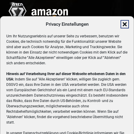
Privacy Einstellungen
Um Ihr Nutzungserlebnis auf unserer Seite zu verbessern, benutzen wir
Cookies, die technisch notwendig für die Funktionalität unserer Website
sind aber auch Cookies für Analyse-, Marketing und Trackingzwecke. Sie
können in den Einsatz der nicht notwendigen Cookies mit dem Klick auf die
Schaltfläche
"
Alle Akzeptieren
"
einwilligen oder per Klick auf
"
Ablehnen
"
sich anders entscheiden.
Hinweis auf Verarbeitung Ihrer auf dieser Webseite erhobenen Daten in den
USA:
Indem Sie auf "Alle Akzeptieren" klicken, willigen Sie zugleich gem.
ÜBER UNS
DSGVO ein, dass Ihre Daten in den USA verarbeitet werden. Die USA werden
vom Europäischen Gerichtshof als ein Land mit einem nach EU-Standards
VON GAMERN, FÜR GAMER! Gamers.at ist das älteste Online-
unzureichendem Datenschutzniveau eingeschätzt. Es besteht insbesondere
Spielemagazin Österreichs und bringt täglich aktuelle News,
das Risiko, dass Ihre Daten durch US-Behörden, zu Kontroll- und zu
Reviews und Videos zu PC- und Konsolenspielen, Gaming-
Überwachungszwecken, möglicherweise auch ohne
Rechtsbehelfsmöglichkeiten, verarbeitet werden können. Wenn Sie auf
Hardware und aus der Welt des e-Sport's.
"Ablehnen" klicken, findet die vorgehend beschriebene Übermittlung nicht
statt.
Schreib uns:
redaktion@gamers.at
In unserer Datenschutzerklärung und Cookie-Richtlinie informieren wir Sie