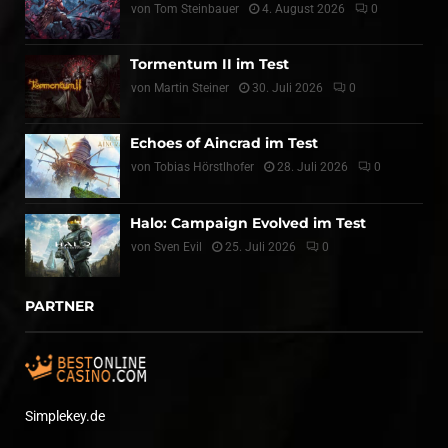
von
Tom Steinbauer
4. August 2026
0
Tormentum II im Test
von
Martin Steiner
30. Juli 2026
0
Echoes of Aincrad im Test
von
Tobias Hörstlhofer
28. Juli 2026
0
Halo: Campaign Evolved im Test
von
Sven Evil
25. Juli 2026
0
PARTNER
Simplekey.de