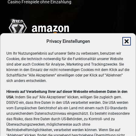
Casino Freispiele ohne Einzahlung
Privacy Einstellungen
Um Ihr Nutzungserlebnis auf unserer Seite zu verbessern, benutzen wir
Cookies, die technisch notwendig für die Funktionalität unserer Website
sind aber auch Cookies für Analyse-, Marketing und Trackingzwecke. Sie
können in den Einsatz der nicht notwendigen Cookies mit dem Klick auf die
Schaltfläche
"
Alle Akzeptieren
"
einwilligen oder per Klick auf
"
Ablehnen
"
sich anders entscheiden.
Hinweis auf Verarbeitung Ihrer auf dieser Webseite erhobenen Daten in den
USA:
Indem Sie auf "Alle Akzeptieren" klicken, willigen Sie zugleich gem.
ÜBER UNS
DSGVO ein, dass Ihre Daten in den USA verarbeitet werden. Die USA werden
vom Europäischen Gerichtshof als ein Land mit einem nach EU-Standards
VON GAMERN, FÜR GAMER! Gamers.at ist das älteste Online-
unzureichendem Datenschutzniveau eingeschätzt. Es besteht insbesondere
Spielemagazin Österreichs und bringt täglich aktuelle News,
das Risiko, dass Ihre Daten durch US-Behörden, zu Kontroll- und zu
Reviews und Videos zu PC- und Konsolenspielen, Gaming-
Überwachungszwecken, möglicherweise auch ohne
Hardware und aus der Welt des e-Sport's.
Rechtsbehelfsmöglichkeiten, verarbeitet werden können. Wenn Sie auf
"Ablehnen" klicken, findet die vorgehend beschriebene Übermittlung nicht