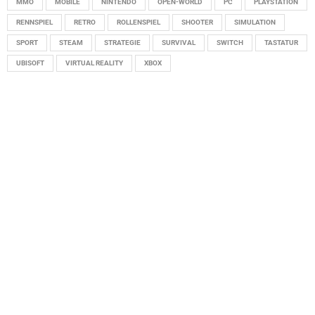
MMO
MOBILE
NINTENDO
OPEN-WORLD
PC
PLAYSTATION
RENNSPIEL
RETRO
ROLLENSPIEL
SHOOTER
SIMULATION
SPORT
STEAM
STRATEGIE
SURVIVAL
SWITCH
TASTATUR
UBISOFT
VIRTUAL REALITY
XBOX