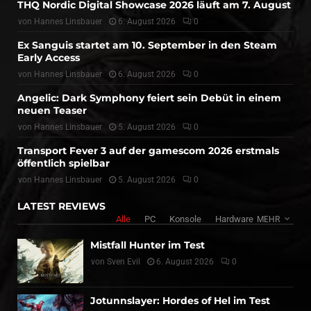
THQ Nordic Digital Showcase 2026 läuft am 7. August
von
Hannes Linsbauer
6. August 2026
0
Ex Sanguis startet am 10. September in den Steam
Early Access
von
Hannes Linsbauer
6. August 2026
0
Angelic: Dark Symphony feiert sein Debüt in einem
neuen Teaser
von
Hannes Linsbauer
5. August 2026
0
Transport Fever 3 auf der gamescom 2026 erstmals
öffentlich spielbar
von
Hannes Linsbauer
5. August 2026
0
LATEST REVIEWS
Alle
PC
Konsole
Hardware
MEHR
Mistfall Hunter im Test
von
Sven Evil
6. August 2026
0
Jotunnslayer: Hordes of Hel im Test