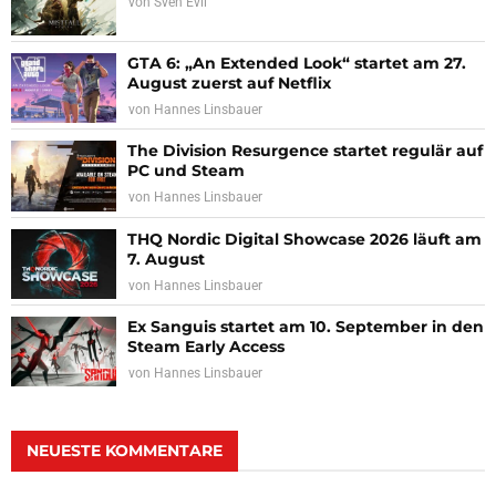
von
Sven Evil
GTA 6: „An Extended Look“ startet am 27.
August zuerst auf Netflix
von
Hannes Linsbauer
The Division Resurgence startet regulär auf
PC und Steam
von
Hannes Linsbauer
THQ Nordic Digital Showcase 2026 läuft am
7. August
von
Hannes Linsbauer
Ex Sanguis startet am 10. September in den
Steam Early Access
von
Hannes Linsbauer
NEUESTE KOMMENTARE