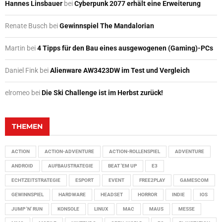
Hannes Linsbauer
bei
Cyberpunk 2077 erhält eine Erweiterung
Renate Busch
bei
Gewinnspiel The Mandalorian
Martin
bei
4 Tipps für den Bau eines ausgewogenen (Gaming)-PCs
Daniel Fink
bei
Alienware AW3423DW im Test und Vergleich
elromeo
bei
Die Ski Challenge ist im Herbst zurück!
THEMEN
ACTION
ACTION-ADVENTURE
ACTION-ROLLENSPIEL
ADVENTURE
ANDROID
AUFBAUSTRATEGIE
BEAT 'EM UP
E3
ECHTZEITSTRATEGIE
ESPORT
EVENT
FREE2PLAY
GAMESCOM
GEWINNSPIEL
HARDWARE
HEADSET
HORROR
INDIE
IOS
JUMP 'N' RUN
KONSOLE
LINUX
MAC
MAUS
MESSE