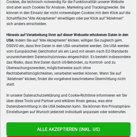
Cookies, die technisch notwendig für die Funktionalität unserer Website
sind aber auch Cookies für Analyse-, Marketing und Trackingzwecke. Sie
können in den Einsatz der nicht notwendigen Cookies mit dem Klick auf die
Schaltfläche
"
Alle Akzeptieren
"
einwilligen oder per Klick auf
"
Ablehnen
"
sich anders entscheiden.
Hinweis auf Verarbeitung Ihrer auf dieser Webseite erhobenen Daten in den
USA:
Indem Sie auf "Alle Akzeptieren" klicken, willigen Sie zugleich gem.
ÜBER UNS
DSGVO ein, dass Ihre Daten in den USA verarbeitet werden. Die USA werden
vom Europäischen Gerichtshof als ein Land mit einem nach EU-Standards
VON GAMERN, FÜR GAMER! Gamers.at ist das älteste Online-
unzureichendem Datenschutzniveau eingeschätzt. Es besteht insbesondere
Spielemagazin Österreichs und bringt täglich aktuelle News,
das Risiko, dass Ihre Daten durch US-Behörden, zu Kontroll- und zu
Reviews und Videos zu PC- und Konsolenspielen, Gaming-
Überwachungszwecken, möglicherweise auch ohne
Rechtsbehelfsmöglichkeiten, verarbeitet werden können. Wenn Sie auf
Hardware und aus der Welt des e-Sport's.
"Ablehnen" klicken, findet die vorgehend beschriebene Übermittlung nicht
statt.
Schreib uns:
redaktion@gamers.at
In unserer Datenschutzerklärung und Cookie-Richtlinie informieren wir Sie
über diese Tools und Partner und erklären Ihnen genau, was eine
FOLGE UNS
Datenübermittlung in die USA bedeuten kann. Sie können Ihre Privatsphäre-
Einstellungen auf Wunsch jederzeit individuell anpassen oder widerrufen.
ALLE AKZEPTIEREN (INKL. US)