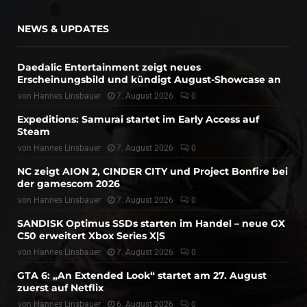
NEWS & UPDATES
Daedalic Entertainment zeigt neues
Erscheinungsbild und kündigt August-Showcase an
von
Hannes Linsbauer
7. August 2026
0
Expeditions: Samurai startet im Early Access auf
Steam
von
Hannes Linsbauer
7. August 2026
0
NC zeigt AION 2, CINDER CITY und Project Bonfire bei
der gamescom 2026
von
Hannes Linsbauer
7. August 2026
0
SANDISK Optimus SSDs starten im Handel – neue GX
C50 erweitert Xbox Series X|S
von
Hannes Linsbauer
7. August 2026
0
GTA 6: „An Extended Look“ startet am 27. August
zuerst auf Netflix
von
Hannes Linsbauer
6. August 2026
0