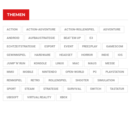
THEMEN
ACTION
ACTION-ADVENTURE
ACTION-ROLLENSPIEL
ADVENTURE
ANDROID
AUFBAUSTRATEGIE
BEAT 'EM UP
E3
ECHTZEITSTRATEGIE
ESPORT
EVENT
FREE2PLAY
GAMESCOM
GEWINNSPIEL
HARDWARE
HEADSET
HORROR
INDIE
IOS
JUMP 'N' RUN
KONSOLE
LINUX
MAC
MAUS
MESSE
MMO
MOBILE
NINTENDO
OPEN-WORLD
PC
PLAYSTATION
RENNSPIEL
RETRO
ROLLENSPIEL
SHOOTER
SIMULATION
SPORT
STEAM
STRATEGIE
SURVIVAL
SWITCH
TASTATUR
UBISOFT
VIRTUAL REALITY
XBOX