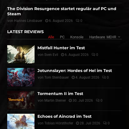
The Division Resurgence startet regulär auf PC und
Steam
von
Hannes Linsbauer
6. August 2026
0
LATEST REVIEWS
Alle
PC
Konsole
Hardware
MEHR
Mistfall Hunter im Test
von
Sven Evil
6. August 2026
0
Jotunnslayer: Hordes of Hel im Test
von
Tom Steinbauer
4. August 2026
0
Tormentum II im Test
von
Martin Steiner
30. Juli 2026
0
Echoes of Aincrad im Test
von
Tobias Hörstlhofer
28. Juli 2026
0