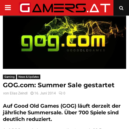
PRIMARY
MENU
Gaming
News & Updates
GOG.com: Summer Sale gestartet
von
Elias Zeindl
16. Juni 2014
0
Auf Good Old Games (GOG) läuft derzeit der
jährliche Summersale. Über 700 Spiele sind
deutlich reduziert.