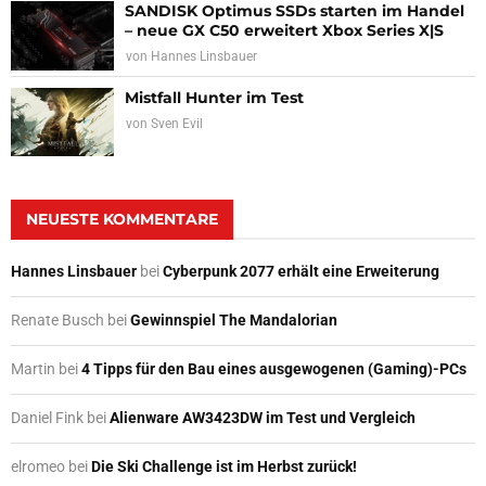
SANDISK Optimus SSDs starten im Handel
– neue GX C50 erweitert Xbox Series X|S
von
Hannes Linsbauer
Mistfall Hunter im Test
von
Sven Evil
NEUESTE KOMMENTARE
Hannes Linsbauer
bei
Cyberpunk 2077 erhält eine Erweiterung
Renate Busch
bei
Gewinnspiel The Mandalorian
Martin
bei
4 Tipps für den Bau eines ausgewogenen (Gaming)-PCs
Daniel Fink
bei
Alienware AW3423DW im Test und Vergleich
elromeo
bei
Die Ski Challenge ist im Herbst zurück!