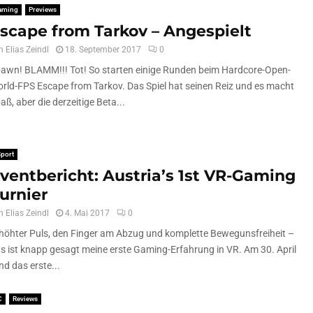
aming
Previews
scape from Tarkov – Angespielt
n
Elias Zeindl
18. September 2017
0
awn! BLAMM!!! Tot! So starten einige Runden beim Hardcore-Open-
rld-FPS Escape from Tarkov. Das Spiel hat seinen Reiz und es macht
aß, aber die derzeitige Beta...
port
ventbericht: Austria’s 1st VR-Gaming
urnier
n
Elias Zeindl
4. Mai 2017
0
höhter Puls, den Finger am Abzug und komplette Bewegunsfreiheit –
s ist knapp gesagt meine erste Gaming-Erfahrung in VR. Am 30. April
nd das erste...
C
Reviews