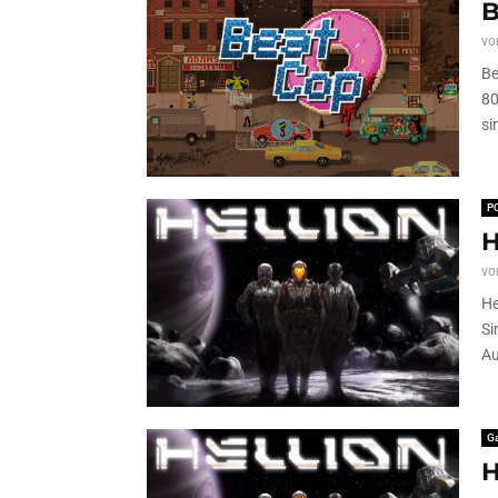
B
vo
Be
80
si
P
H
vo
He
Si
Au
G
H