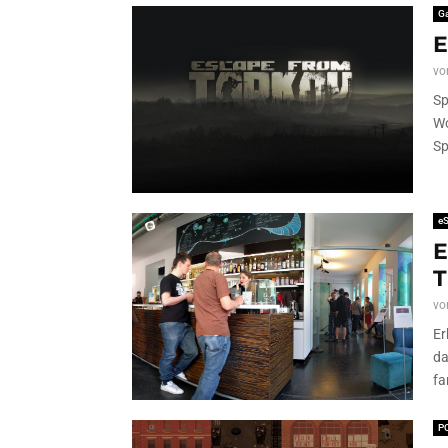
G
E
vo
Sp
Wo
Sp
eS
E
T
vo
Er
da
fa
P