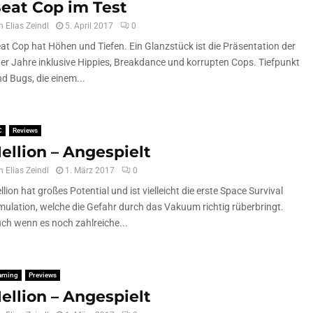
eat Cop im Test
n
Elias Zeindl
5. April 2017
0
at Cop hat Höhen und Tiefen. Ein Glanzstück ist die Präsentation der
er Jahre inklusive Hippies, Breakdance und korrupten Cops. Tiefpunkt
nd Bugs, die einem...
C
Reviews
ellion – Angespielt
n
Elias Zeindl
1. März 2017
0
llion hat großes Potential und ist vielleicht die erste Space Survival
mulation, welche die Gefahr durch das Vakuum richtig rüberbringt.
ch wenn es noch zahlreiche...
aming
Previews
ellion – Angespielt