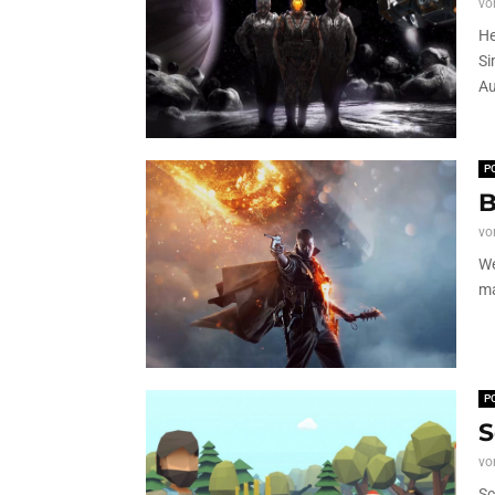
vo
He
Si
Au
P
B
vo
We
ma
P
S
vo
Sc