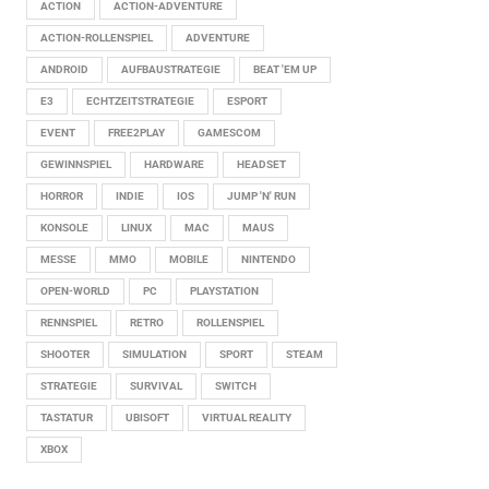
ACTION
ACTION-ADVENTURE
ACTION-ROLLENSPIEL
ADVENTURE
ANDROID
AUFBAUSTRATEGIE
BEAT 'EM UP
E3
ECHTZEITSTRATEGIE
ESPORT
EVENT
FREE2PLAY
GAMESCOM
GEWINNSPIEL
HARDWARE
HEADSET
HORROR
INDIE
IOS
JUMP 'N' RUN
KONSOLE
LINUX
MAC
MAUS
MESSE
MMO
MOBILE
NINTENDO
OPEN-WORLD
PC
PLAYSTATION
RENNSPIEL
RETRO
ROLLENSPIEL
SHOOTER
SIMULATION
SPORT
STEAM
STRATEGIE
SURVIVAL
SWITCH
TASTATUR
UBISOFT
VIRTUAL REALITY
XBOX