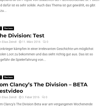
d dafür ist es sehr solide. Auch das Thema ist gut gewählt, es gibt
zu...
C
Reviews
he Division: Test
n
Elias Zeindl
11. März 2016
0
onkrieger kämpfen in einer irrelevanten Geschichte um möglichst
olen Loot zu bekommen und das sieht richtig gut aus. Das ist so
gefähr die Spielerfahrung von...
C
Reviews
om Clancy’s The Division – BETA
estvideo
n
Elias Zeindl
3. Feber 2016
0
m Clancy's The Division Beta war am vergangenen Wochenende