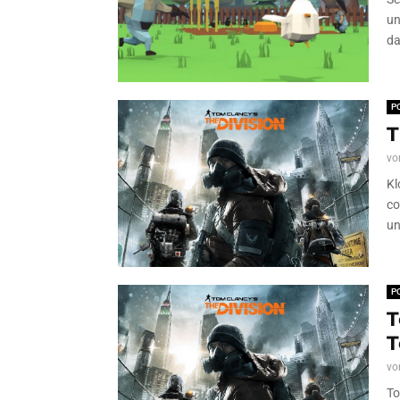
un
da
P
T
vo
Kl
co
un
P
T
T
vo
To