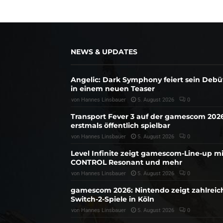
NEWS & UPDATES
Angelic: Dark Symphony feiert sein Debü
in einem neuen Teaser
von
Hannes Linsbauer
5. August 2026
0
Transport Fever 3 auf der gamescom 202
erstmals öffentlich spielbar
von
Hannes Linsbauer
5. August 2026
0
Level Infinite zeigt gamescom-Line-up mi
CONTROL Resonant und mehr
von
Hannes Linsbauer
5. August 2026
0
gamescom 2026: Nintendo zeigt zahlreic
Switch-2-Spiele in Köln
von
Hannes Linsbauer
5. August 2026
0