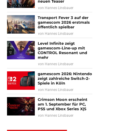
neuen Teaser
von
Hannes Linsbauer
Transport Fever 3 auf der
gamescom 2026 erstmals
öffentlich spielbar
von
Hannes Linsbauer
Level Infinite zeigt
gamescom-Line-up mit
CONTROL Resonant und
mehr
von
Hannes Linsbauer
gamescom 2026: Nintendo
zeigt zahlreiche Switch-2-
Spiele in Köln
von
Hannes Linsbauer
Crimson Moon erscheint
am 1. September für PC,
PS5 und Xbox Series X|S
von
Hannes Linsbauer