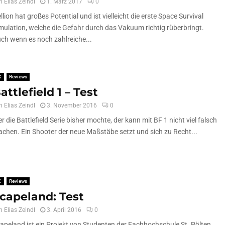
n
Elias Zeindl
1. März 2017
0
llion hat großes Potential und ist vielleicht die erste Space Survival
mulation, welche die Gefahr durch das Vakuum richtig rüberbringt.
ch wenn es noch zahlreiche...
C
Reviews
attlefield 1 – Test
n
Elias Zeindl
3. November 2016
0
r die Battlefield Serie bisher mochte, der kann mit BF 1 nicht viel falsch
chen. Ein Shooter der neue Maßstäbe setzt und sich zu Recht...
C
Reviews
capeland: Test
n
Elias Zeindl
3. April 2016
0
apeland ist ein Projekt von Studenten der Fachhochschule St. Pölten