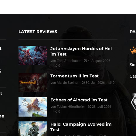
LATEST REVIEWS
PA
t
Jotunnslayer: Hordes of Hel
im Test
von
Tom Steinbauer
4. August 2026
Sim
0
6
Tormentum II im Test
Cas
von
Martin Steiner
30. Juli 2026
0
t
Echoes of Aincrad im Test
von
Tobias Hörstlhofer
28. Juli 2026
0
he
Halo: Campaign Evolved im
Test