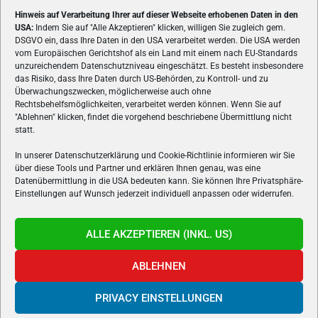
Hinweis auf Verarbeitung Ihrer auf dieser Webseite erhobenen Daten in den
USA:
Indem Sie auf "Alle Akzeptieren" klicken, willigen Sie zugleich gem.
ÜBER UNS
DSGVO ein, dass Ihre Daten in den USA verarbeitet werden. Die USA werden
vom Europäischen Gerichtshof als ein Land mit einem nach EU-Standards
VON GAMERN, FÜR GAMER! Gamers.at ist das älteste Online-
unzureichendem Datenschutzniveau eingeschätzt. Es besteht insbesondere
Spielemagazin Österreichs und bringt täglich aktuelle News,
das Risiko, dass Ihre Daten durch US-Behörden, zu Kontroll- und zu
Reviews und Videos zu PC- und Konsolenspielen, Gaming-
Überwachungszwecken, möglicherweise auch ohne
Rechtsbehelfsmöglichkeiten, verarbeitet werden können. Wenn Sie auf
Hardware und aus der Welt des e-Sport's.
"Ablehnen" klicken, findet die vorgehend beschriebene Übermittlung nicht
statt.
Schreib uns:
redaktion@gamers.at
In unserer Datenschutzerklärung und Cookie-Richtlinie informieren wir Sie
über diese Tools und Partner und erklären Ihnen genau, was eine
FOLGE UNS
Datenübermittlung in die USA bedeuten kann. Sie können Ihre Privatsphäre-
Einstellungen auf Wunsch jederzeit individuell anpassen oder widerrufen.
ALLE AKZEPTIEREN (INKL. US)
ABLEHNEN
PRIVACY EINSTELLUNGEN
Gamers.at v6 © 1999-2024 All Rights Reserved -
Kontakt
|
Impressum
|