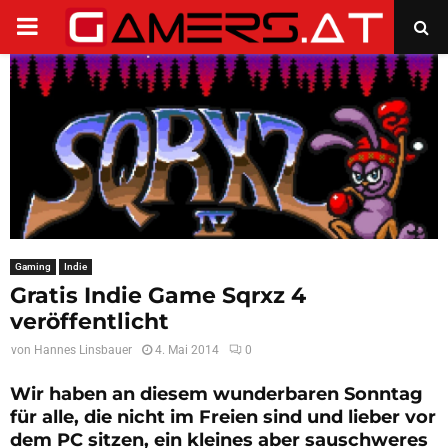
PRIMARY
MENU
Gaming
Indie
Gratis Indie Game Sqrxz 4
veröffentlicht
von
Hannes Linsbauer
4. Mai 2014
0
Wir haben an diesem wunderbaren Sonntag
für alle, die nicht im Freien sind und lieber vor
dem PC sitzen, ein kleines aber sauschweres