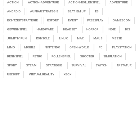
ACTION
ACTION-ADVENTURE
ACTION-ROLLENSPIEL
ADVENTURE
ANDROID
AUFBAUSTRATEGIE
BEAT 'EM UP
E3
ECHTZEITSTRATEGIE
ESPORT
EVENT
FREE2PLAY
GAMESCOM
GEWINNSPIEL
HARDWARE
HEADSET
HORROR
INDIE
IOS
JUMP 'N' RUN
KONSOLE
LINUX
MAC
MAUS
MESSE
MMO
MOBILE
NINTENDO
OPEN-WORLD
PC
PLAYSTATION
RENNSPIEL
RETRO
ROLLENSPIEL
SHOOTER
SIMULATION
SPORT
STEAM
STRATEGIE
SURVIVAL
SWITCH
TASTATUR
UBISOFT
VIRTUAL REALITY
XBOX