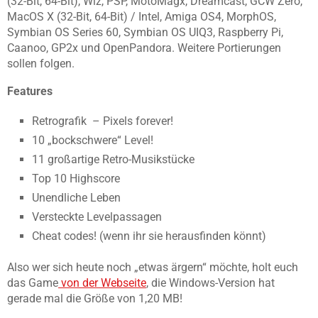
(32-Bit, 64-Bit), Wiz, PSP, MotoMagx, Dreamcast, GCW Zero,
MacOS X (32-Bit, 64-Bit) / Intel, Amiga OS4, MorphOS,
Symbian OS Series 60, Symbian OS UIQ3, Raspberry Pi,
Caanoo, GP2x und OpenPandora. Weitere Portierungen
sollen folgen.
Features
Retrografik – Pixels forever!
10 „bockschwere“ Level!
11 großartige Retro-Musikstücke
Top 10 Highscore
Unendliche Leben
Versteckte Levelpassagen
Cheat codes! (wenn ihr sie herausfinden könnt)
Also wer sich heute noch „etwas ärgern“ möchte, holt euch
das Game
von der Webseite
, die Windows-Version hat
gerade mal die Größe von 1,20 MB!