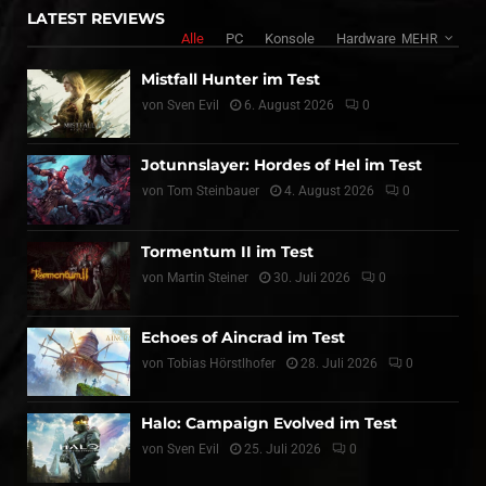
LATEST REVIEWS
Alle
PC
Konsole
Hardware
MEHR
Mistfall Hunter im Test
von
Sven Evil
6. August 2026
0
Jotunnslayer: Hordes of Hel im Test
von
Tom Steinbauer
4. August 2026
0
Tormentum II im Test
von
Martin Steiner
30. Juli 2026
0
Echoes of Aincrad im Test
von
Tobias Hörstlhofer
28. Juli 2026
0
Halo: Campaign Evolved im Test
von
Sven Evil
25. Juli 2026
0