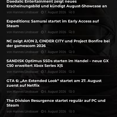
Daedalic Entertainment zeigt neues
Erscheinungsbild und kündigt August-Showcase an
von
Hannes Linsbauer
7. August 2026
0
Expeditions: Samurai startet im Early Access auf
Steam
von
Hannes Linsbauer
7. August 2026
0
NC zeigt AION 2, CINDER CITY und Project Bonfire bei
der gamescom 2026
von
Hannes Linsbauer
7. August 2026
0
SANDISK Optimus SSDs starten im Handel – neue GX
C50 erweitert Xbox Series X|S
von
Hannes Linsbauer
7. August 2026
0
GTA 6: „An Extended Look“ startet am 27. August
zuerst auf Netflix
von
Hannes Linsbauer
6. August 2026
0
The Division Resurgence startet regulär auf PC und
Steam
von
Hannes Linsbauer
6. August 2026
0