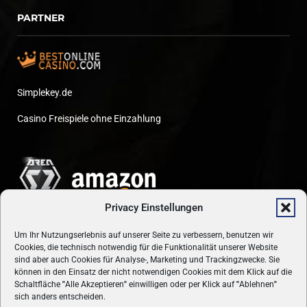
PARTNER
Simplekey.de
Casino Freispiele ohne Einzahlung
Privacy Einstellungen
Um Ihr Nutzungserlebnis auf unserer Seite zu verbessern, benutzen wir
Cookies, die technisch notwendig für die Funktionalität unserer Website
sind aber auch Cookies für Analyse-, Marketing und Trackingzwecke. Sie
können in den Einsatz der nicht notwendigen Cookies mit dem Klick auf die
Schaltfläche
"
Alle Akzeptieren
"
einwilligen oder per Klick auf
"
Ablehnen
"
sich anders entscheiden.