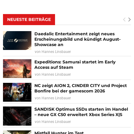
NEUESTE BEITRÄGE
Daedalic Entertainment zeigt neues
Erscheinungsbild und kündigt August-
Showcase an
von
Hannes Linsbauer
Expeditions: Samurai startet im Early
Access auf Steam
von
Hannes Linsbauer
NC zeigt AION 2, CINDER CITY und Project
Bonfire bei der gamescom 2026
von
Hannes Linsbauer
SANDISK Optimus SSDs starten im Handel
– neue GX C50 erweitert Xbox Series X|S
von
Hannes Linsbauer
Mistfall Hunter im Test