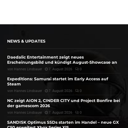
NEWS & UPDATES
Daedalic Entertainment zeigt neues
Erscheinungsbild und kündigt August-Showcase an
von
Hannes Linsbauer
7. August 2026
0
Expeditions: Samurai startet im Early Access auf
Steam
von
Hannes Linsbauer
7. August 2026
0
NC zeigt AION 2, CINDER CITY und Project Bonfire bei
der gamescom 2026
von
Hannes Linsbauer
7. August 2026
0
SANDISK Optimus SSDs starten im Handel – neue GX
C50 erweitert Xbox Series X|S