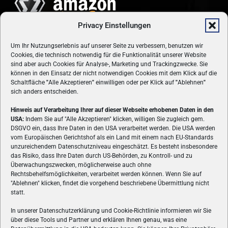
Privacy Einstellungen
Um Ihr Nutzungserlebnis auf unserer Seite zu verbessern, benutzen wir
Cookies, die technisch notwendig für die Funktionalität unserer Website
sind aber auch Cookies für Analyse-, Marketing und Trackingzwecke. Sie
können in den Einsatz der nicht notwendigen Cookies mit dem Klick auf die
Schaltfläche
"
Alle Akzeptieren
"
einwilligen oder per Klick auf
"
Ablehnen
"
sich anders entscheiden.
Hinweis auf Verarbeitung Ihrer auf dieser Webseite erhobenen Daten in den
USA:
Indem Sie auf "Alle Akzeptieren" klicken, willigen Sie zugleich gem.
ÜBER UNS
DSGVO ein, dass Ihre Daten in den USA verarbeitet werden. Die USA werden
vom Europäischen Gerichtshof als ein Land mit einem nach EU-Standards
VON GAMERN, FÜR GAMER! Gamers.at ist das älteste Online-
unzureichendem Datenschutzniveau eingeschätzt. Es besteht insbesondere
Spielemagazin Österreichs und bringt täglich aktuelle News,
das Risiko, dass Ihre Daten durch US-Behörden, zu Kontroll- und zu
Reviews und Videos zu PC- und Konsolenspielen, Gaming-
Überwachungszwecken, möglicherweise auch ohne
Rechtsbehelfsmöglichkeiten, verarbeitet werden können. Wenn Sie auf
Hardware und aus der Welt des e-Sport's.
"Ablehnen" klicken, findet die vorgehend beschriebene Übermittlung nicht
statt.
Schreib uns:
redaktion@gamers.at
In unserer Datenschutzerklärung und Cookie-Richtlinie informieren wir Sie
über diese Tools und Partner und erklären Ihnen genau, was eine
FOLGE UNS