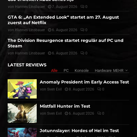
von
Hannes Linsbauer
7. August 2026
0
GTA 6: „An Extended Look“ startet am 27. August
zuerst auf Netflix
von
Hannes Linsbauer
6. August 2026
0
The Division Resurgence startet regulär auf PC und
Steam
von
Hannes Linsbauer
6. August 2026
0
LATEST REVIEWS
Alle
PC
Konsole
Hardware
MEHR
Anomaly President im Early Access Test
von
Sven Evil
8. August 2026
0
Mistfall Hunter im Test
von
Sven Evil
6. August 2026
0
Jotunnslayer: Hordes of Hel im Test