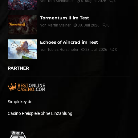
von
Tom Steinbauer
4. August 2026
0
Tormentum II im Test
von
Martin Steiner
30. Juli 2026
0
Echoes of Aincrad im Test
von
Tobias Hörstlhofer
28. Juli 2026
0
PARTNER
Simplekey.de
Casino Freispiele ohne Einzahlung