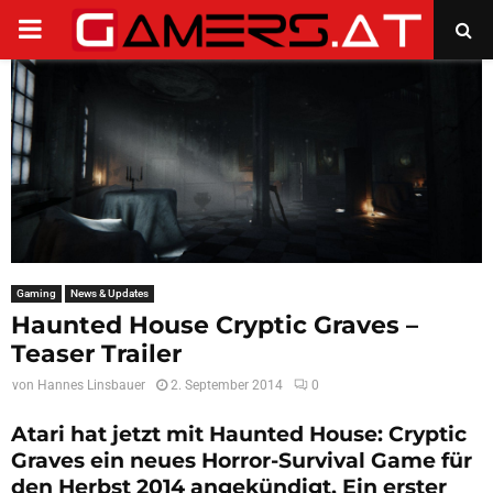
PRIMARY
MENU
Gaming
News & Updates
Haunted House Cryptic Graves –
Teaser Trailer
von
Hannes Linsbauer
2. September 2014
0
Atari hat jetzt mit Haunted House: Cryptic
Graves ein neues Horror-Survival Game für
den Herbst 2014 angekündigt. Ein erster