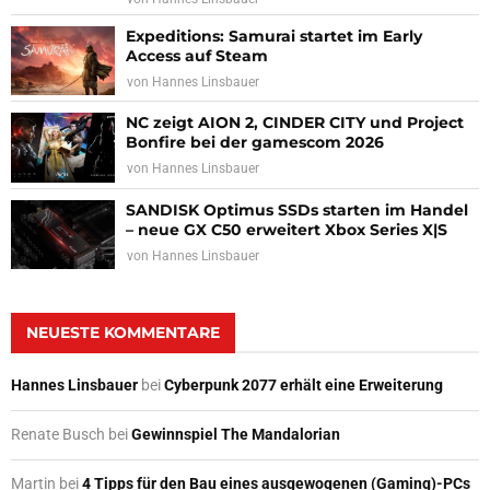
Expeditions: Samurai startet im Early
Access auf Steam
von
Hannes Linsbauer
NC zeigt AION 2, CINDER CITY und Project
Bonfire bei der gamescom 2026
von
Hannes Linsbauer
SANDISK Optimus SSDs starten im Handel
– neue GX C50 erweitert Xbox Series X|S
von
Hannes Linsbauer
NEUESTE KOMMENTARE
Hannes Linsbauer
bei
Cyberpunk 2077 erhält eine Erweiterung
Renate Busch
bei
Gewinnspiel The Mandalorian
Martin
bei
4 Tipps für den Bau eines ausgewogenen (Gaming)-PCs