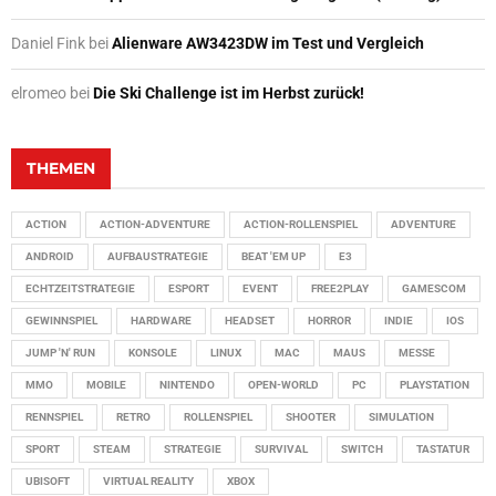
Daniel Fink
bei
Alienware AW3423DW im Test und Vergleich
elromeo
bei
Die Ski Challenge ist im Herbst zurück!
THEMEN
ACTION
ACTION-ADVENTURE
ACTION-ROLLENSPIEL
ADVENTURE
ANDROID
AUFBAUSTRATEGIE
BEAT 'EM UP
E3
ECHTZEITSTRATEGIE
ESPORT
EVENT
FREE2PLAY
GAMESCOM
GEWINNSPIEL
HARDWARE
HEADSET
HORROR
INDIE
IOS
JUMP 'N' RUN
KONSOLE
LINUX
MAC
MAUS
MESSE
MMO
MOBILE
NINTENDO
OPEN-WORLD
PC
PLAYSTATION
RENNSPIEL
RETRO
ROLLENSPIEL
SHOOTER
SIMULATION
SPORT
STEAM
STRATEGIE
SURVIVAL
SWITCH
TASTATUR
UBISOFT
VIRTUAL REALITY
XBOX