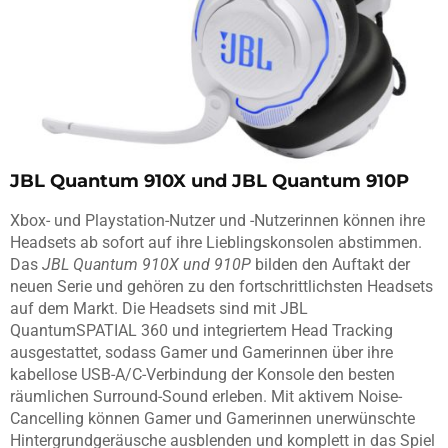
JBL Quantum 910X und JBL Quantum 910P
Xbox- und Playstation-Nutzer und -Nutzerinnen können ihre
Headsets ab sofort auf ihre Lieblingskonsolen abstimmen.
Das
JBL Quantum 910X und 910P
bilden den Auftakt der
neuen Serie und gehören zu den fortschrittlichsten Headsets
auf dem Markt. Die Headsets sind mit JBL
QuantumSPATIAL 360 und integriertem Head Tracking
ausgestattet, sodass Gamer und Gamerinnen über ihre
kabellose USB-A/C-Verbindung der Konsole den besten
räumlichen Surround-Sound erleben. Mit aktivem Noise-
Cancelling können Gamer und Gamerinnen unerwünschte
Hintergrundgeräusche ausblenden und komplett in das Spiel