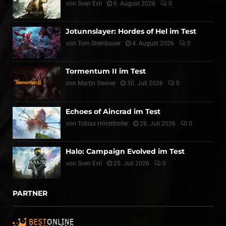
von
Sven Evil
6. August 2026
0
Jotunnslayer: Hordes of Hel im Test
von
Tom Steinbauer
4. August 2026
0
Tormentum II im Test
von
Martin Steiner
30. Juli 2026
0
Echoes of Aincrad im Test
von
Tobias Hörstlhofer
28. Juli 2026
0
Halo: Campaign Evolved im Test
von
Sven Evil
25. Juli 2026
0
PARTNER