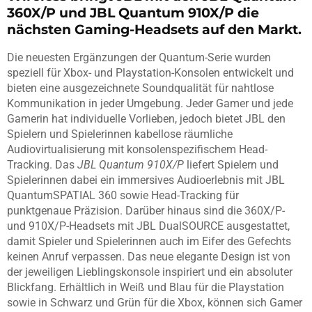
360X/P und JBL Quantum 910X/P die
nächsten Gaming-Headsets auf den Markt.
Die neuesten Ergänzungen der Quantum-Serie wurden
speziell für Xbox- und Playstation-Konsolen entwickelt und
bieten eine ausgezeichnete Soundqualität für nahtlose
Kommunikation in jeder Umgebung. Jeder Gamer und jede
Gamerin hat individuelle Vorlieben, jedoch bietet JBL den
Spielern und Spielerinnen kabellose räumliche
Audiovirtualisierung mit konsolenspezifischem Head-
Tracking. Das
JBL Quantum 910X/P
liefert Spielern und
Spielerinnen dabei ein immersives Audioerlebnis mit JBL
QuantumSPATIAL 360 sowie Head-Tracking für
punktgenaue Präzision. Darüber hinaus sind die 360X/P-
und 910X/P-Headsets mit JBL DualSOURCE ausgestattet,
damit Spieler und Spielerinnen auch im Eifer des Gefechts
keinen Anruf verpassen. Das neue elegante Design ist von
der jeweiligen Lieblingskonsole inspiriert und ein absoluter
Blickfang. Erhältlich in Weiß und Blau für die Playstation
sowie in Schwarz und Grün für die Xbox, können sich Gamer