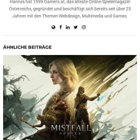
Hannes hat 1999 Gamers.at, das älteste Online-Spielemagazin
Österreichs, gegründet und beschäftigt sich bereits seit über 25
Jahren mit den Themen Webdesign, Multimedia und Games.
ÄHNLICHE BEITRÄGE