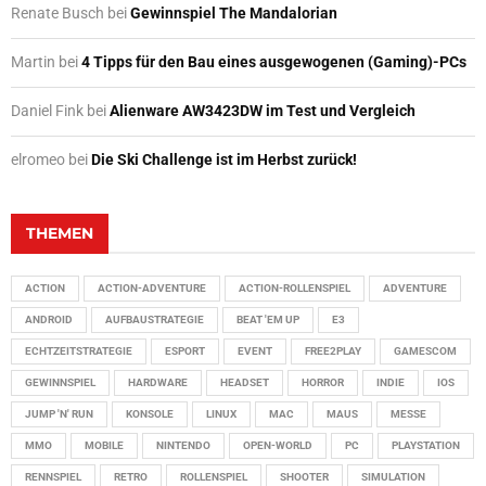
Renate Busch
bei
Gewinnspiel The Mandalorian
Martin
bei
4 Tipps für den Bau eines ausgewogenen (Gaming)-PCs
Daniel Fink
bei
Alienware AW3423DW im Test und Vergleich
elromeo
bei
Die Ski Challenge ist im Herbst zurück!
THEMEN
ACTION
ACTION-ADVENTURE
ACTION-ROLLENSPIEL
ADVENTURE
ANDROID
AUFBAUSTRATEGIE
BEAT 'EM UP
E3
ECHTZEITSTRATEGIE
ESPORT
EVENT
FREE2PLAY
GAMESCOM
GEWINNSPIEL
HARDWARE
HEADSET
HORROR
INDIE
IOS
JUMP 'N' RUN
KONSOLE
LINUX
MAC
MAUS
MESSE
MMO
MOBILE
NINTENDO
OPEN-WORLD
PC
PLAYSTATION
RENNSPIEL
RETRO
ROLLENSPIEL
SHOOTER
SIMULATION