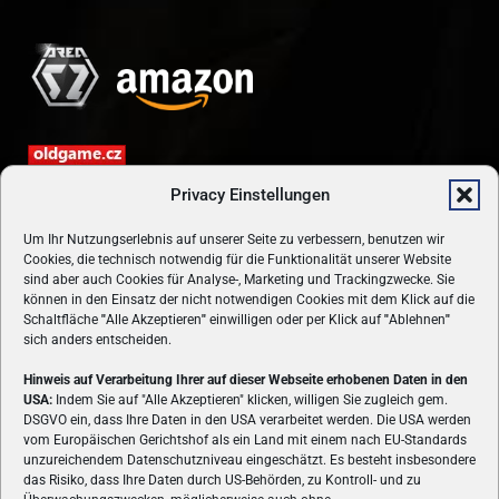
Privacy Einstellungen
Um Ihr Nutzungserlebnis auf unserer Seite zu verbessern, benutzen wir
Cookies, die technisch notwendig für die Funktionalität unserer Website
sind aber auch Cookies für Analyse-, Marketing und Trackingzwecke. Sie
können in den Einsatz der nicht notwendigen Cookies mit dem Klick auf die
Schaltfläche
"
Alle Akzeptieren
"
einwilligen oder per Klick auf
"
Ablehnen
"
sich anders entscheiden.
Hinweis auf Verarbeitung Ihrer auf dieser Webseite erhobenen Daten in den
USA:
Indem Sie auf "Alle Akzeptieren" klicken, willigen Sie zugleich gem.
ÜBER UNS
DSGVO ein, dass Ihre Daten in den USA verarbeitet werden. Die USA werden
vom Europäischen Gerichtshof als ein Land mit einem nach EU-Standards
VON GAMERN, FÜR GAMER! Gamers.at ist das älteste Online-
unzureichendem Datenschutzniveau eingeschätzt. Es besteht insbesondere
Spielemagazin Österreichs und bringt täglich aktuelle News,
das Risiko, dass Ihre Daten durch US-Behörden, zu Kontroll- und zu
Reviews und Videos zu PC- und Konsolenspielen, Gaming-