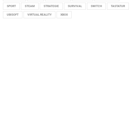
SPORT
STEAM
STRATEGIE
SURVIVAL
SWITCH
TASTATUR
UBISOFT
VIRTUAL REALITY
XBOX