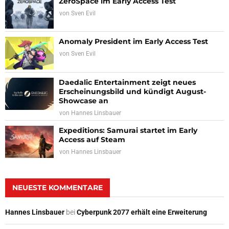
ZeroSpace im Early Access Test
von
Sven Evil
Anomaly President im Early Access Test
von
Sven Evil
Daedalic Entertainment zeigt neues
Erscheinungsbild und kündigt August-
Showcase an
von
Hannes Linsbauer
Expeditions: Samurai startet im Early
Access auf Steam
von
Hannes Linsbauer
NEUESTE KOMMENTARE
Hannes Linsbauer
bei
Cyberpunk 2077 erhält eine Erweiterung