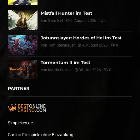
Mistfall Hunter im Test
von
Sven Evil
6. August 2026
0
Jotunnslayer: Hordes of Hel im Test
von
Tom Steinbauer
4. August 2026
0
Tormentum II im Test
von
Martin Steiner
30. Juli 2026
0
PARTNER
Simplekey.de
Casino Freispiele ohne Einzahlung