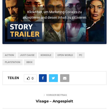
Klicke hier, um Marketing-Cookies zu
akzeptieren und diesen Inhalt zu aktivieren
ACTION
JUST CAUSE
KONSOLE
OPEN-WORLD
PC
PLAYSTATION
XBOX
TEILEN
0
VORIGER BEITRAG
Visage – Angespielt