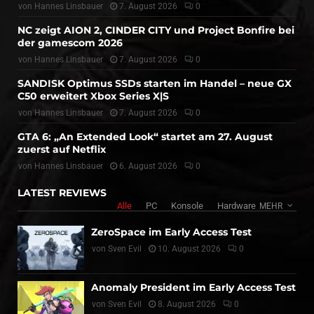
von
Hannes Linsbauer
7. August 2026
0
NC zeigt AION 2, CINDER CITY und Project Bonfire bei
der gamescom 2026
von
Hannes Linsbauer
7. August 2026
0
SANDISK Optimus SSDs starten im Handel – neue GX
C50 erweitert Xbox Series X|S
von
Hannes Linsbauer
7. August 2026
0
GTA 6: „An Extended Look“ startet am 27. August
zuerst auf Netflix
von
Hannes Linsbauer
6. August 2026
0
LATEST REVIEWS
Alle
PC
Konsole
Hardware
MEHR
ZeroSpace im Early Access Test
von
Sven Evil
10. August 2026
0
Anomaly President im Early Access Test
von
Sven Evil
8. August 2026
0