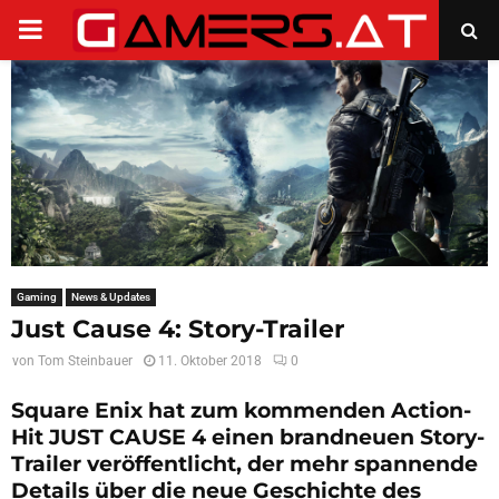
PRIMARY
MENU
Gaming
News & Updates
Just Cause 4: Story-Trailer
von
Tom Steinbauer
11. Oktober 2018
0
Square Enix hat zum kommenden Action-
Hit JUST CAUSE 4 einen brandneuen Story-
Trailer veröffentlicht, der mehr spannende
Details über die neue Geschichte des