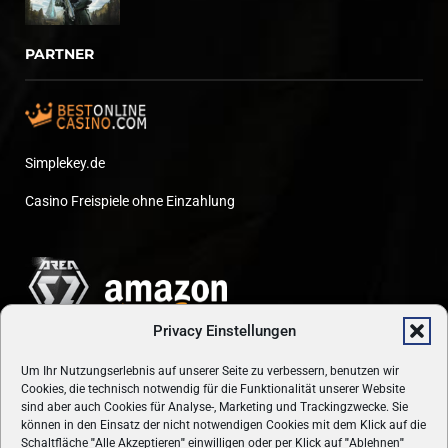
PARTNER
Simplekey.de
Casino Freispiele ohne Einzahlung
Privacy Einstellungen
Um Ihr Nutzungserlebnis auf unserer Seite zu verbessern, benutzen wir
Cookies, die technisch notwendig für die Funktionalität unserer Website
sind aber auch Cookies für Analyse-, Marketing und Trackingzwecke. Sie
können in den Einsatz der nicht notwendigen Cookies mit dem Klick auf die
Schaltfläche
"
Alle Akzeptieren
"
einwilligen oder per Klick auf
"
Ablehnen
"