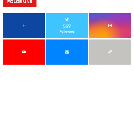
FOLGE UNS
567
Followers