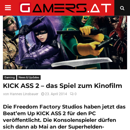
PRIMARY
MENU
Gaming
News & Updates
KICK ASS 2 – das Spiel zum Kinofilm
von
Hannes Linsbauer
23. April 2014
0
Die Freedom Factory Studios haben jetzt das
Beat’em Up
KICK ASS 2
für den PC
veröffentlicht. Die Konsolenspieler dürfen
sich dann ab Mai an der Superhelden-