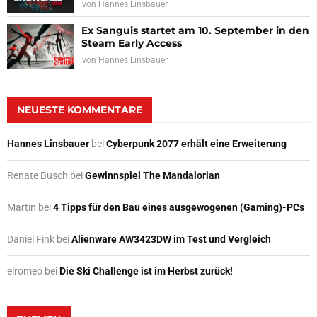
von
Hannes Linsbauer
Ex Sanguis startet am 10. September in den
Steam Early Access
von
Hannes Linsbauer
NEUESTE KOMMENTARE
Hannes Linsbauer
bei
Cyberpunk 2077 erhält eine Erweiterung
Renate Busch
bei
Gewinnspiel The Mandalorian
Martin
bei
4 Tipps für den Bau eines ausgewogenen (Gaming)-PCs
Daniel Fink
bei
Alienware AW3423DW im Test und Vergleich
elromeo
bei
Die Ski Challenge ist im Herbst zurück!