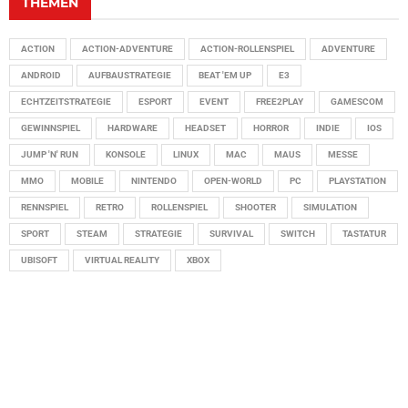
THEMEN
ACTION
ACTION-ADVENTURE
ACTION-ROLLENSPIEL
ADVENTURE
ANDROID
AUFBAUSTRATEGIE
BEAT 'EM UP
E3
ECHTZEITSTRATEGIE
ESPORT
EVENT
FREE2PLAY
GAMESCOM
GEWINNSPIEL
HARDWARE
HEADSET
HORROR
INDIE
IOS
JUMP 'N' RUN
KONSOLE
LINUX
MAC
MAUS
MESSE
MMO
MOBILE
NINTENDO
OPEN-WORLD
PC
PLAYSTATION
RENNSPIEL
RETRO
ROLLENSPIEL
SHOOTER
SIMULATION
SPORT
STEAM
STRATEGIE
SURVIVAL
SWITCH
TASTATUR
UBISOFT
VIRTUAL REALITY
XBOX