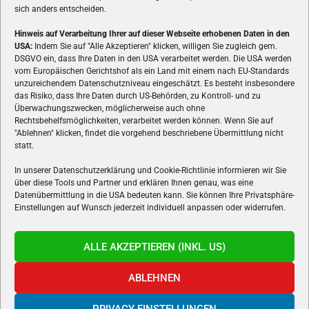
sich anders entscheiden.
Hinweis auf Verarbeitung Ihrer auf dieser Webseite erhobenen Daten in den
USA:
Indem Sie auf "Alle Akzeptieren" klicken, willigen Sie zugleich gem.
ÜBER UNS
DSGVO ein, dass Ihre Daten in den USA verarbeitet werden. Die USA werden
vom Europäischen Gerichtshof als ein Land mit einem nach EU-Standards
VON GAMERN, FÜR GAMER! Gamers.at ist das älteste Online-
unzureichendem Datenschutzniveau eingeschätzt. Es besteht insbesondere
Spielemagazin Österreichs und bringt täglich aktuelle News,
das Risiko, dass Ihre Daten durch US-Behörden, zu Kontroll- und zu
Reviews und Videos zu PC- und Konsolenspielen, Gaming-
Überwachungszwecken, möglicherweise auch ohne
Rechtsbehelfsmöglichkeiten, verarbeitet werden können. Wenn Sie auf
Hardware und aus der Welt des e-Sport's.
"Ablehnen" klicken, findet die vorgehend beschriebene Übermittlung nicht
statt.
Schreib uns:
redaktion@gamers.at
In unserer Datenschutzerklärung und Cookie-Richtlinie informieren wir Sie
über diese Tools und Partner und erklären Ihnen genau, was eine
FOLGE UNS
Datenübermittlung in die USA bedeuten kann. Sie können Ihre Privatsphäre-
Einstellungen auf Wunsch jederzeit individuell anpassen oder widerrufen.
ALLE AKZEPTIEREN (INKL. US)
ABLEHNEN
PRIVACY EINSTELLUNGEN