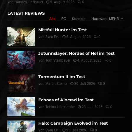
von
Hannes Linsbauer
5. August 2026
0
LATEST REVIEWS
Alle
PC
Konsole
Hardware
MEHR
Mistfall Hunter im Test
von
Sven Evil
6. August 2026
0
Jotunnslayer: Hordes of Hel im Test
von
Tom Steinbauer
4. August 2026
0
Tormentum II im Test
von
Martin Steiner
30. Juli 2026
0
Echoes of Aincrad im Test
von
Tobias Hörstlhofer
28. Juli 2026
0
Halo: Campaign Evolved im Test
von
Sven Evil
25. Juli 2026
0