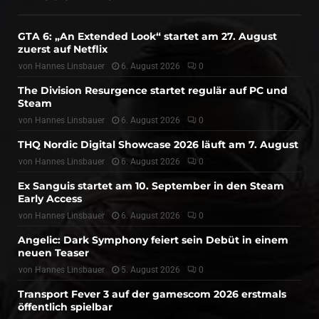
GTA 6: „An Extended Look“ startet am 27. August
zuerst auf Netflix
von
Hannes Linsbauer
6. August 2026
0
The Division Resurgence startet regulär auf PC und
Steam
von
Hannes Linsbauer
6. August 2026
0
THQ Nordic Digital Showcase 2026 läuft am 7. August
von
Hannes Linsbauer
6. August 2026
0
Ex Sanguis startet am 10. September in den Steam
Early Access
von
Hannes Linsbauer
6. August 2026
0
Angelic: Dark Symphony feiert sein Debüt in einem
neuen Teaser
von
Hannes Linsbauer
5. August 2026
0
Transport Fever 3 auf der gamescom 2026 erstmals
öffentlich spielbar