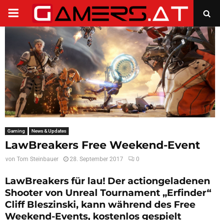
PRIMARY
MENU
Gaming
News & Updates
LawBreakers Free Weekend-Event
von
Tom Steinbauer
28. September 2017
0
LawBreakers für lau! Der actiongeladenen
Shooter von Unreal Tournament „Erfinder“
Cliff Bleszinski, kann während des Free
Weekend-Events, kostenlos gespielt