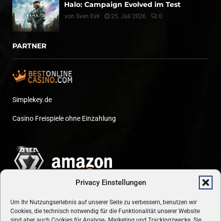
Halo: Campaign Evolved im Test
von
Sven Evil
25. Juli 2026
0
PARTNER
Simplekey.de
Casino Freispiele ohne Einzahlung
Privacy Einstellungen
Um Ihr Nutzungserlebnis auf unserer Seite zu verbessern, benutzen wir
Cookies, die technisch notwendig für die Funktionalität unserer Website
sind aber auch Cookies für Analyse-, Marketing und Trackingzwecke. Sie