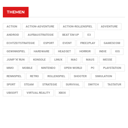
THEMEN
ACTION
ACTION-ADVENTURE
ACTION-ROLLENSPIEL
ADVENTURE
ANDROID
AUFBAUSTRATEGIE
BEAT 'EM UP
E3
ECHTZEITSTRATEGIE
ESPORT
EVENT
FREE2PLAY
GAMESCOM
GEWINNSPIEL
HARDWARE
HEADSET
HORROR
INDIE
IOS
JUMP 'N' RUN
KONSOLE
LINUX
MAC
MAUS
MESSE
MMO
MOBILE
NINTENDO
OPEN-WORLD
PC
PLAYSTATION
RENNSPIEL
RETRO
ROLLENSPIEL
SHOOTER
SIMULATION
SPORT
STEAM
STRATEGIE
SURVIVAL
SWITCH
TASTATUR
UBISOFT
VIRTUAL REALITY
XBOX