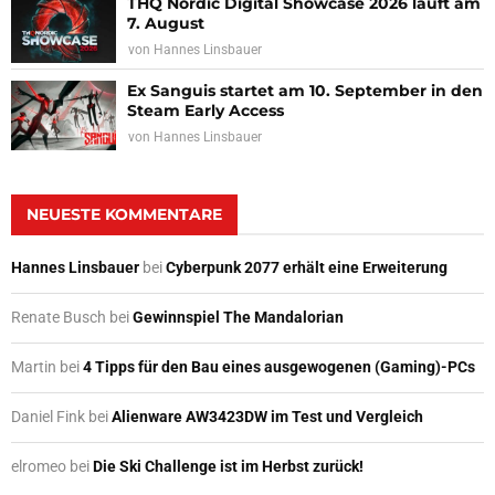
THQ Nordic Digital Showcase 2026 läuft am
7. August
von
Hannes Linsbauer
Ex Sanguis startet am 10. September in den
Steam Early Access
von
Hannes Linsbauer
NEUESTE KOMMENTARE
Hannes Linsbauer
bei
Cyberpunk 2077 erhält eine Erweiterung
Renate Busch
bei
Gewinnspiel The Mandalorian
Martin
bei
4 Tipps für den Bau eines ausgewogenen (Gaming)-PCs
Daniel Fink
bei
Alienware AW3423DW im Test und Vergleich
elromeo
bei
Die Ski Challenge ist im Herbst zurück!