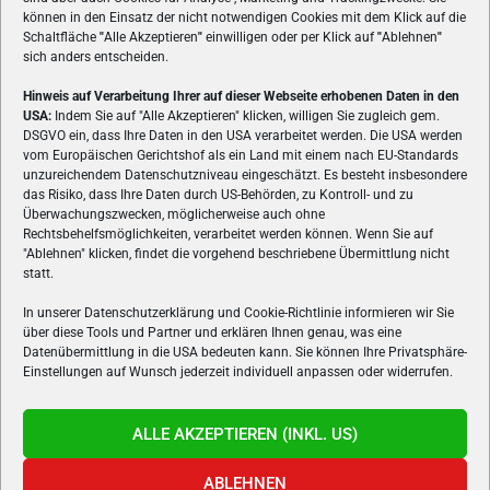
können in den Einsatz der nicht notwendigen Cookies mit dem Klick auf die
Schaltfläche
"
Alle Akzeptieren
"
einwilligen oder per Klick auf
"
Ablehnen
"
sich anders entscheiden.
Hinweis auf Verarbeitung Ihrer auf dieser Webseite erhobenen Daten in den
USA:
Indem Sie auf "Alle Akzeptieren" klicken, willigen Sie zugleich gem.
ÜBER UNS
DSGVO ein, dass Ihre Daten in den USA verarbeitet werden. Die USA werden
vom Europäischen Gerichtshof als ein Land mit einem nach EU-Standards
VON GAMERN, FÜR GAMER! Gamers.at ist das älteste Online-
unzureichendem Datenschutzniveau eingeschätzt. Es besteht insbesondere
Spielemagazin Österreichs und bringt täglich aktuelle News,
das Risiko, dass Ihre Daten durch US-Behörden, zu Kontroll- und zu
Reviews und Videos zu PC- und Konsolenspielen, Gaming-
Überwachungszwecken, möglicherweise auch ohne
Rechtsbehelfsmöglichkeiten, verarbeitet werden können. Wenn Sie auf
Hardware und aus der Welt des e-Sport's.
"Ablehnen" klicken, findet die vorgehend beschriebene Übermittlung nicht
statt.
Schreib uns:
redaktion@gamers.at
In unserer Datenschutzerklärung und Cookie-Richtlinie informieren wir Sie
über diese Tools und Partner und erklären Ihnen genau, was eine
FOLGE UNS
Datenübermittlung in die USA bedeuten kann. Sie können Ihre Privatsphäre-
Einstellungen auf Wunsch jederzeit individuell anpassen oder widerrufen.
ALLE AKZEPTIEREN (INKL. US)
ABLEHNEN