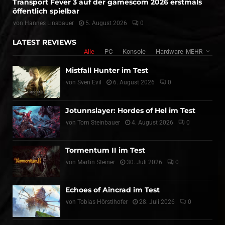
Transport Fever 3 auf der gamescom 2026 erstmals
öffentlich spielbar
von
Hannes Linsbauer
5. August 2026
0
LATEST REVIEWS
Alle
PC
Konsole
Hardware
MEHR
Mistfall Hunter im Test
von
Sven Evil
6. August 2026
0
Jotunnslayer: Hordes of Hel im Test
von
Tom Steinbauer
4. August 2026
0
Tormentum II im Test
von
Martin Steiner
30. Juli 2026
0
Echoes of Aincrad im Test
von
Tobias Hörstlhofer
28. Juli 2026
0