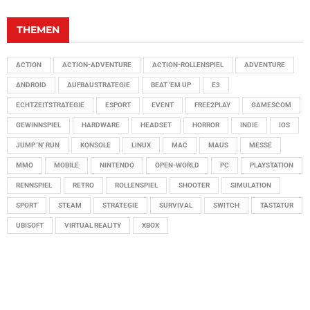
THEMEN
ACTION
ACTION-ADVENTURE
ACTION-ROLLENSPIEL
ADVENTURE
ANDROID
AUFBAUSTRATEGIE
BEAT 'EM UP
E3
ECHTZEITSTRATEGIE
ESPORT
EVENT
FREE2PLAY
GAMESCOM
GEWINNSPIEL
HARDWARE
HEADSET
HORROR
INDIE
IOS
JUMP 'N' RUN
KONSOLE
LINUX
MAC
MAUS
MESSE
MMO
MOBILE
NINTENDO
OPEN-WORLD
PC
PLAYSTATION
RENNSPIEL
RETRO
ROLLENSPIEL
SHOOTER
SIMULATION
SPORT
STEAM
STRATEGIE
SURVIVAL
SWITCH
TASTATUR
UBISOFT
VIRTUAL REALITY
XBOX