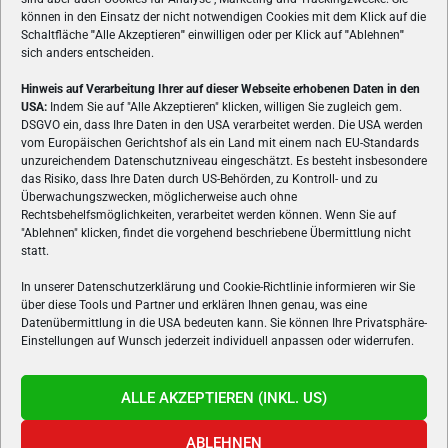
können in den Einsatz der nicht notwendigen Cookies mit dem Klick auf die
Schaltfläche
"
Alle Akzeptieren
"
einwilligen oder per Klick auf
"
Ablehnen
"
sich anders entscheiden.
Hinweis auf Verarbeitung Ihrer auf dieser Webseite erhobenen Daten in den
USA:
Indem Sie auf "Alle Akzeptieren" klicken, willigen Sie zugleich gem.
ÜBER UNS
DSGVO ein, dass Ihre Daten in den USA verarbeitet werden. Die USA werden
vom Europäischen Gerichtshof als ein Land mit einem nach EU-Standards
VON GAMERN, FÜR GAMER! Gamers.at ist das älteste Online-
unzureichendem Datenschutzniveau eingeschätzt. Es besteht insbesondere
Spielemagazin Österreichs und bringt täglich aktuelle News,
das Risiko, dass Ihre Daten durch US-Behörden, zu Kontroll- und zu
Reviews und Videos zu PC- und Konsolenspielen, Gaming-
Überwachungszwecken, möglicherweise auch ohne
Rechtsbehelfsmöglichkeiten, verarbeitet werden können. Wenn Sie auf
Hardware und aus der Welt des e-Sport's.
"Ablehnen" klicken, findet die vorgehend beschriebene Übermittlung nicht
statt.
Schreib uns:
redaktion@gamers.at
In unserer Datenschutzerklärung und Cookie-Richtlinie informieren wir Sie
über diese Tools und Partner und erklären Ihnen genau, was eine
FOLGE UNS
Datenübermittlung in die USA bedeuten kann. Sie können Ihre Privatsphäre-
Einstellungen auf Wunsch jederzeit individuell anpassen oder widerrufen.
ALLE AKZEPTIEREN (INKL. US)
ABLEHNEN