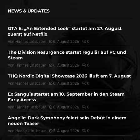
NEWS & UPDATES
GTA 6: „An Extended Look“ startet am 27. August
zuerst auf Netflix
von
Hannes Linsbauer
6. August 2026
0
The Division Resurgence startet regulär auf PC und
Steam
von
Hannes Linsbauer
6. August 2026
0
THQ Nordic Digital Showcase 2026 läuft am 7. August
von
Hannes Linsbauer
6. August 2026
0
Ex Sanguis startet am 10. September in den Steam
Early Access
von
Hannes Linsbauer
6. August 2026
0
Angelic: Dark Symphony feiert sein Debüt in einem
neuen Teaser
von
Hannes Linsbauer
5. August 2026
0