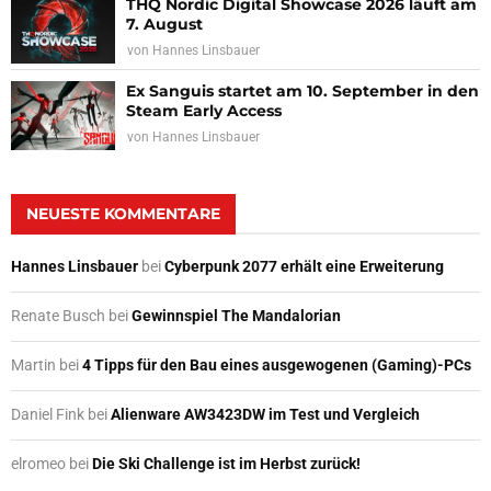
THQ Nordic Digital Showcase 2026 läuft am
7. August
von
Hannes Linsbauer
Ex Sanguis startet am 10. September in den
Steam Early Access
von
Hannes Linsbauer
NEUESTE KOMMENTARE
Hannes Linsbauer
bei
Cyberpunk 2077 erhält eine Erweiterung
Renate Busch
bei
Gewinnspiel The Mandalorian
Martin
bei
4 Tipps für den Bau eines ausgewogenen (Gaming)-PCs
Daniel Fink
bei
Alienware AW3423DW im Test und Vergleich
elromeo
bei
Die Ski Challenge ist im Herbst zurück!