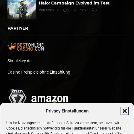
Halo: Campaign Evolved im Test
von
Sven Evil
25. Juli 2026
0
PARTNER
Simplekey.de
Casino Freispiele ohne Einzahlung
Privacy Einstellungen
Um Ihr Nutzungserlebnis auf unserer Seite zu verbessern, benutzen wir
Cookies, die technisch notwendig für die Funktionalität unserer Website
sind aber auch Cookies für Analyse-, Marketing und Trackingzwecke. Sie