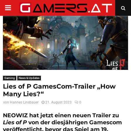
PRIMARY
MENU
Gaming
News & Updates
Lies of P GamesCom-Trailer „How
Many Lies?“
von
Hannes Linsbauer
21. August 2023
0
NEOWIZ hat jetzt einen neuen Trailer zu
Lies of P
von der diesjährigen Gamescom
veröffentlicht, bevor das Spiel am 19.