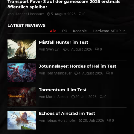
Transport Fever 3 auf der gamescom 2026 erstmals
öffentlich spielbar
von
Hannes Linsbauer
5. August 2026
0
LATEST REVIEWS
Alle
PC
Konsole
Hardware
MEHR
Mistfall Hunter im Test
von
Sven Evil
6. August 2026
0
Jotunnslayer: Hordes of Hel im Test
von
Tom Steinbauer
4. August 2026
0
Tormentum II im Test
von
Martin Steiner
30. Juli 2026
0
Echoes of Aincrad im Test
von
Tobias Hörstlhofer
28. Juli 2026
0