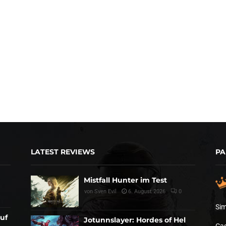
LATEST REVIEWS
PA
Mistfall Hunter im Test
von
Sven Evil
6. August 2026
0
Sim
auf
Jotunnslayer: Hordes of Hel