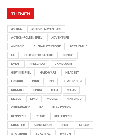
THEMEN
ACTION
ACTION-ADVENTURE
ACTION-ROLLENSPIEL
ADVENTURE
ANDROID
AUFBAUSTRATEGIE
BEAT 'EM UP
E3
ECHTZEITSTRATEGIE
ESPORT
EVENT
FREE2PLAY
GAMESCOM
GEWINNSPIEL
HARDWARE
HEADSET
HORROR
INDIE
IOS
JUMP 'N' RUN
KONSOLE
LINUX
MAC
MAUS
MESSE
MMO
MOBILE
NINTENDO
OPEN-WORLD
PC
PLAYSTATION
RENNSPIEL
RETRO
ROLLENSPIEL
SHOOTER
SIMULATION
SPORT
STEAM
STRATEGIE
SURVIVAL
SWITCH