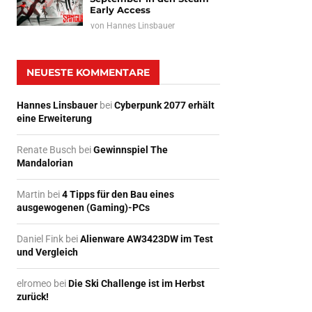
Early Access
von
Hannes Linsbauer
NEUESTE KOMMENTARE
Hannes Linsbauer
bei
Cyberpunk 2077 erhält
eine Erweiterung
Renate Busch
bei
Gewinnspiel The
Mandalorian
Martin
bei
4 Tipps für den Bau eines
ausgewogenen (Gaming)-PCs
Daniel Fink
bei
Alienware AW3423DW im Test
und Vergleich
elromeo
bei
Die Ski Challenge ist im Herbst
zurück!