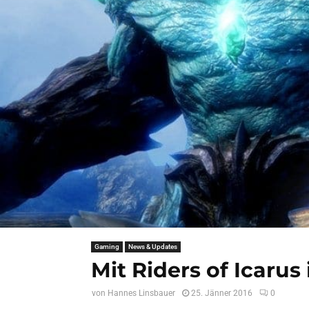
Gaming
News & Updates
Mit Riders of Icarus
von
Hannes Linsbauer
25. Jänner 2016
0