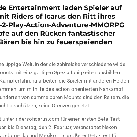
 Entertainment laden Spieler auf
it Riders of Icarus den Ritt ihres
e-2-Play-Action-Adventure-MMORPG
fe auf den Rücken fantastischer
Bären bis hin zu feuerspeienden
ne üppige Welt, in der sie zahlreiche verschiedene wilde
Mounts mit einzigartigen Spezialfähigkeiten ausbilden
h Kampferfahrung arbeiten die Spieler mit anderen Helden
ammen, um mithilfe des action-orientierten Nahkampf-
underten von sammelbaren Mounts sind den Reitern, die
acht beschützen, keine Grenzen gesetzt.
t unter ridersoficarus.com für einen ersten Beta-Test
ar, bis Dienstag, den 2. Februar, veranstaltet Nexon
 Nordamerika und Mexiko. Ein größerer Beta-Test für