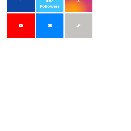
567
Followers