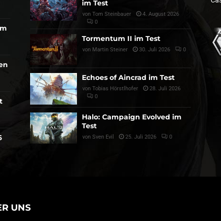
Cas
im Test
von
Tom Steinbauer
4. August 2026
0
am
Tormentum II im Test
von
Martin Steiner
30. Juli 2026
0
den
Echoes of Aincrad im Test
von
Tobias Hörstlhofer
28. Juli 2026
0
t
Halo: Campaign Evolved im
Test
6
von
Sven Evil
25. Juli 2026
0
ER UNS