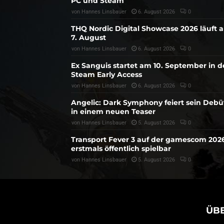
PC und Steam
von
Hannes Linsbauer
6. August 2026
0
THQ Nordic Digital Showcase 2026 läuft 
7. August
von
Hannes Linsbauer
6. August 2026
0
Ex Sanguis startet am 10. September in 
Steam Early Access
von
Hannes Linsbauer
6. August 2026
0
Angelic: Dark Symphony feiert sein Debü
in einem neuen Teaser
von
Hannes Linsbauer
5. August 2026
0
Transport Fever 3 auf der gamescom 202
erstmals öffentlich spielbar
von
Hannes Linsbauer
5. August 2026
0
ÜB