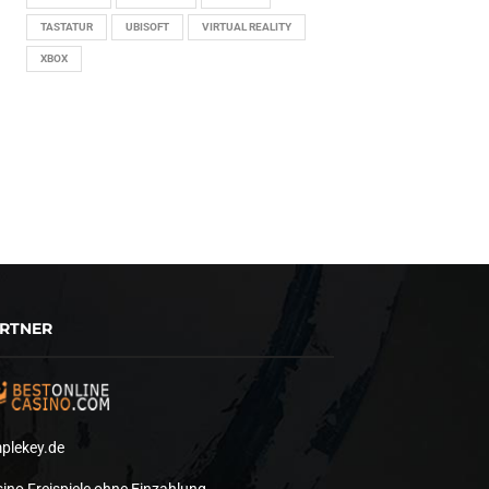
TASTATUR
UBISOFT
VIRTUAL REALITY
XBOX
RTNER
plekey.de