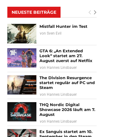
NEUESTE BEITRÄGE
Mistfall Hunter im Test
von
Sven Evil
GTA 6: „An Extended
Look“ startet am 27.
August zuerst auf Netflix
von
Hannes Linsbauer
The Division Resurgence
startet regulär auf PC und
Steam
von
Hannes Linsbauer
THQ Nordic Digital
Showcase 2026 läuft am 7.
August
von
Hannes Linsbauer
Ex Sanguis startet am 10.
September in den Steam