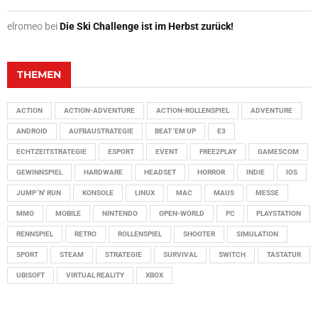
elromeo
bei
Die Ski Challenge ist im Herbst zurück!
THEMEN
ACTION
ACTION-ADVENTURE
ACTION-ROLLENSPIEL
ADVENTURE
ANDROID
AUFBAUSTRATEGIE
BEAT 'EM UP
E3
ECHTZEITSTRATEGIE
ESPORT
EVENT
FREE2PLAY
GAMESCOM
GEWINNSPIEL
HARDWARE
HEADSET
HORROR
INDIE
IOS
JUMP 'N' RUN
KONSOLE
LINUX
MAC
MAUS
MESSE
MMO
MOBILE
NINTENDO
OPEN-WORLD
PC
PLAYSTATION
RENNSPIEL
RETRO
ROLLENSPIEL
SHOOTER
SIMULATION
SPORT
STEAM
STRATEGIE
SURVIVAL
SWITCH
TASTATUR
UBISOFT
VIRTUAL REALITY
XBOX