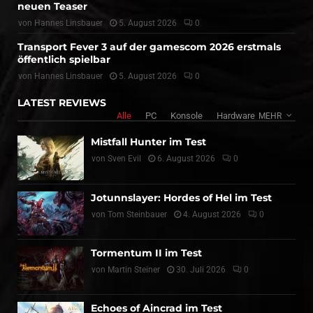
neuen Teaser
von
Hannes Linsbauer
5. August 2026
0
Transport Fever 3 auf der gamescom 2026 erstmals
öffentlich spielbar
von
Hannes Linsbauer
5. August 2026
0
LATEST REVIEWS
Alle
PC
Konsole
Hardware
MEHR
Mistfall Hunter im Test
von
Sven Evil
6. August 2026
0
Jotunnslayer: Hordes of Hel im Test
von
Tom Steinbauer
4. August 2026
0
Tormentum II im Test
von
Martin Steiner
30. Juli 2026
0
Echoes of Aincrad im Test