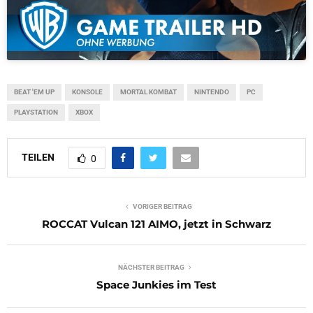
BEAT 'EM UP
KONSOLE
MORTAL KOMBAT
NINTENDO
PC
PLAYSTATION
XBOX
TEILEN
0
VORIGER BEITRAG
ROCCAT Vulcan 121 AIMO, jetzt in Schwarz
NÄCHSTER BEITRAG
Space Junkies im Test