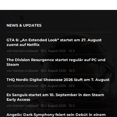
NEWS & UPDATES
GTA 6: „An Extended Look“ startet am 27. August
zuerst auf Netflix
von
Hannes Linsbauer
6. August 2026
0
The Division Resurgence startet regulär auf PC und
Steam
von
Hannes Linsbauer
6. August 2026
0
THQ Nordic Digital Showcase 2026 läuft am 7. August
von
Hannes Linsbauer
6. August 2026
0
Ex Sanguis startet am 10. September in den Steam
Early Access
von
Hannes Linsbauer
6. August 2026
0
Angelic: Dark Symphony feiert sein Debüt in einem