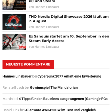
PC und Steam
von
Hannes Linsbauer
THQ Nordic Digital Showcase 2026 läuft am
7. August
von
Hannes Linsbauer
Ex Sanguis startet am 10. September in den
Steam Early Access
von
Hannes Linsbauer
NEUESTE KOMMENTARE
Hannes Linsbauer
bei
Cyberpunk 2077 erhält eine Erweiterung
Renate Busch
bei
Gewinnspiel The Mandalorian
Martin
bei
4 Tipps für den Bau eines ausgewogenen (Gaming)-PCs
Daniel Fink
bei
Alienware AW3423DW im Test und Vergleich