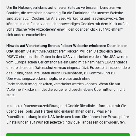
Um Ihr Nutzungserlebnis auf unserer Seite zu verbessern, benutzen wir
Cookies, die technisch notwendig für die Funktionalität unserer Website
sind aber auch Cookies für Analyse-, Marketing und Trackingzwecke. Sie
können in den Einsatz der nicht notwendigen Cookies mit dem Klick auf die
Schaltfläche
"
Alle Akzeptieren
"
einwilligen oder per Klick auf
"
Ablehnen
"
sich anders entscheiden.
Hinweis auf Verarbeitung Ihrer auf dieser Webseite erhobenen Daten in den
USA:
Indem Sie auf "Alle Akzeptieren" klicken, willigen Sie zugleich gem.
ÜBER UNS
DSGVO ein, dass Ihre Daten in den USA verarbeitet werden. Die USA werden
vom Europäischen Gerichtshof als ein Land mit einem nach EU-Standards
VON GAMERN, FÜR GAMER! Gamers.at ist das älteste Online-
unzureichendem Datenschutzniveau eingeschätzt. Es besteht insbesondere
Spielemagazin Österreichs und bringt täglich aktuelle News,
das Risiko, dass Ihre Daten durch US-Behörden, zu Kontroll- und zu
Reviews und Videos zu PC- und Konsolenspielen, Gaming-
Überwachungszwecken, möglicherweise auch ohne
Rechtsbehelfsmöglichkeiten, verarbeitet werden können. Wenn Sie auf
Hardware und aus der Welt des e-Sport's.
"Ablehnen" klicken, findet die vorgehend beschriebene Übermittlung nicht
statt.
Schreib uns:
redaktion@gamers.at
In unserer Datenschutzerklärung und Cookie-Richtlinie informieren wir Sie
über diese Tools und Partner und erklären Ihnen genau, was eine
FOLGE UNS
Datenübermittlung in die USA bedeuten kann. Sie können Ihre Privatsphäre-
Einstellungen auf Wunsch jederzeit individuell anpassen oder widerrufen.