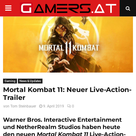
PRIMARY
MENU
Gaming
News & Updates
Mortal Kombat 11: Neuer Live-Action-
Trailer
von
Tom Steinbauer
9. April 2019
0
Warner Bros. Interactive Entertainment
und NetherRealm Studios haben heute
den neuen
Mortal
Kombat
11
Live-Action-