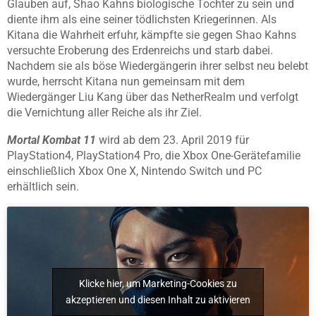
Glauben auf, Shao Kahns biologische Tochter zu sein und
diente ihm als eine seiner tödlichsten Kriegerinnen. Als
Kitana die Wahrheit erfuhr, kämpfte sie gegen Shao Kahns
versuchte Eroberung des Erdenreichs und starb dabei.
Nachdem sie als böse Wiedergängerin ihrer selbst neu belebt
wurde, herrscht Kitana nun gemeinsam mit dem
Wiedergänger Liu Kang über das NetherRealm und verfolgt
die Vernichtung aller Reiche als ihr Ziel.
Mortal
Kombat
11
wird ab dem 23. April 2019 für
PlayStation4, PlayStation4 Pro, die Xbox One-Gerätefamilie
einschließlich Xbox One X, Nintendo Switch und PC
erhältlich sein.
Klicke hier, um Marketing-Cookies zu
akzeptieren und diesen Inhalt zu aktivieren