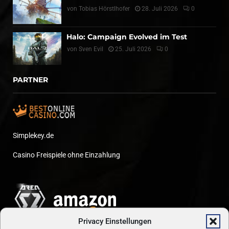
von
Tobias Hörstlhofer
28. Juli 2026
0
Halo: Campaign Evolved im Test
von
Sven Evil
25. Juli 2026
0
PARTNER
Simplekey.de
Casino Freispiele ohne Einzahlung
Privacy Einstellungen