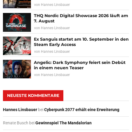
von
Hannes Linsbauer
THQ Nordic Digital Showcase 2026 läuft am
7. August
von
Hannes Linsbauer
Ex Sanguis startet am 10. September in den
Steam Early Access
von
Hannes Linsbauer
Angelic: Dark Symphony feiert sein Debüt
in einem neuen Teaser
von
Hannes Linsbauer
NEUESTE KOMMENTARE
Hannes Linsbauer
bei
Cyberpunk 2077 erhält eine Erweiterung
Renate Busch
bei
Gewinnspiel The Mandalorian