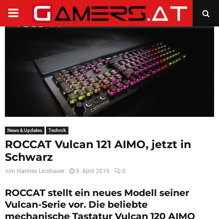
PRIMARY
MENU
News & Updates
Technik
ROCCAT Vulcan 121 AIMO, jetzt in
Schwarz
von
Hannes Linsbauer
9. April 2019
0
ROCCAT stellt ein neues Modell seiner
Vulcan-Serie vor. Die beliebte
mechanische Tastatur Vulcan 120 AIMO