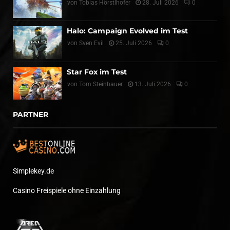
von
Tobias Hörstlhofer
28. Juli 2026
0
Halo: Campaign Evolved im Test
von
Sven Evil
25. Juli 2026
0
Star Fox im Test
von
Tom Steinbauer
13. Juli 2026
0
PARTNER
Simplekey.de
Casino Freispiele ohne Einzahlung