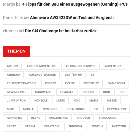
Martin
bei
4 Tipps für den Bau eines ausgewogenen (Gaming)-PCs
Daniel Fink
bei
Alienware AW3423DW im Test und Vergleich
elromeo
bei
Die Ski Challenge ist im Herbst zurück!
THEMEN
ACTION
ACTION-ADVENTURE
ACTION-ROLLENSPIEL
ADVENTURE
ANDROID
AUFBAUSTRATEGIE
BEAT 'EM UP
E3
ECHTZEITSTRATEGIE
ESPORT
EVENT
FREE2PLAY
GAMESCOM
GEWINNSPIEL
HARDWARE
HEADSET
HORROR
INDIE
IOS
JUMP 'N' RUN
KONSOLE
LINUX
MAC
MAUS
MESSE
MMO
MOBILE
NINTENDO
OPEN-WORLD
PC
PLAYSTATION
RENNSPIEL
RETRO
ROLLENSPIEL
SHOOTER
SIMULATION
SPORT
STEAM
STRATEGIE
SURVIVAL
SWITCH
TASTATUR