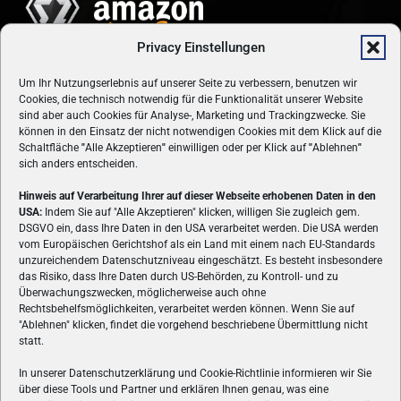
Privacy Einstellungen
Um Ihr Nutzungserlebnis auf unserer Seite zu verbessern, benutzen wir
Cookies, die technisch notwendig für die Funktionalität unserer Website
sind aber auch Cookies für Analyse-, Marketing und Trackingzwecke. Sie
können in den Einsatz der nicht notwendigen Cookies mit dem Klick auf die
Schaltfläche
"
Alle Akzeptieren
"
einwilligen oder per Klick auf
"
Ablehnen
"
sich anders entscheiden.
Hinweis auf Verarbeitung Ihrer auf dieser Webseite erhobenen Daten in den
USA:
Indem Sie auf "Alle Akzeptieren" klicken, willigen Sie zugleich gem.
ÜBER UNS
DSGVO ein, dass Ihre Daten in den USA verarbeitet werden. Die USA werden
vom Europäischen Gerichtshof als ein Land mit einem nach EU-Standards
VON GAMERN, FÜR GAMER! Gamers.at ist das älteste Online-
unzureichendem Datenschutzniveau eingeschätzt. Es besteht insbesondere
Spielemagazin Österreichs und bringt täglich aktuelle News,
das Risiko, dass Ihre Daten durch US-Behörden, zu Kontroll- und zu
Reviews und Videos zu PC- und Konsolenspielen, Gaming-
Überwachungszwecken, möglicherweise auch ohne
Hardware und aus der Welt des e-Sport's.
Rechtsbehelfsmöglichkeiten, verarbeitet werden können. Wenn Sie auf
"Ablehnen" klicken, findet die vorgehend beschriebene Übermittlung nicht
Schreib uns:
redaktion@gamers.at
statt.
In unserer Datenschutzerklärung und Cookie-Richtlinie informieren wir Sie
über diese Tools und Partner und erklären Ihnen genau, was eine
FOLGE UNS