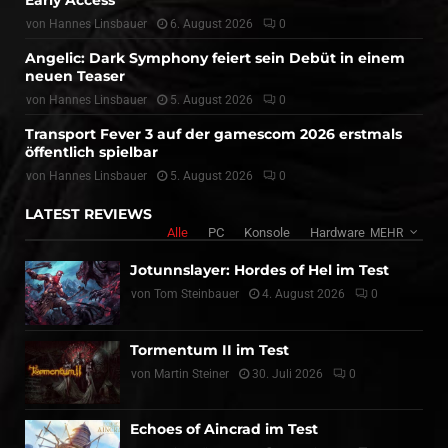
Early Access
von
Hannes Linsbauer
6. August 2026
0
Angelic: Dark Symphony feiert sein Debüt in einem
neuen Teaser
von
Hannes Linsbauer
5. August 2026
0
Transport Fever 3 auf der gamescom 2026 erstmals
öffentlich spielbar
von
Hannes Linsbauer
5. August 2026
0
LATEST REVIEWS
Alle
PC
Konsole
Hardware
MEHR
Jotunnslayer: Hordes of Hel im Test
von
Tom Steinbauer
4. August 2026
0
Tormentum II im Test
von
Martin Steiner
30. Juli 2026
0
Echoes of Aincrad im Test