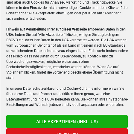
sind aber auch Cookies für Analyse-, Marketing und Trackingzwecke. Sie
können in den Einsatz der nicht notwendigen Cookies mit dem Klick auf die
Schaltfläche
"
Alle Akzeptieren
"
einwilligen oder per Klick auf
"
Ablehnen
"
sich anders entscheiden.
Hinweis auf Verarbeitung Ihrer auf dieser Webseite erhobenen Daten in den
USA:
Indem Sie auf "Alle Akzeptieren" klicken, willigen Sie zugleich gem.
ÜBER UNS
DSGVO ein, dass Ihre Daten in den USA verarbeitet werden. Die USA werden
vom Europäischen Gerichtshof als ein Land mit einem nach EU-Standards
VON GAMERN, FÜR GAMER! Gamers.at ist das älteste Online-
unzureichendem Datenschutzniveau eingeschätzt. Es besteht insbesondere
Spielemagazin Österreichs und bringt täglich aktuelle News,
das Risiko, dass Ihre Daten durch US-Behörden, zu Kontroll- und zu
Reviews und Videos zu PC- und Konsolenspielen, Gaming-
Überwachungszwecken, möglicherweise auch ohne
Hardware und aus der Welt des e-Sport's.
Rechtsbehelfsmöglichkeiten, verarbeitet werden können. Wenn Sie auf
"Ablehnen" klicken, findet die vorgehend beschriebene Übermittlung nicht
Schreib uns:
redaktion@gamers.at
statt.
In unserer Datenschutzerklärung und Cookie-Richtlinie informieren wir Sie
über diese Tools und Partner und erklären Ihnen genau, was eine
FOLGE UNS
Datenübermittlung in die USA bedeuten kann. Sie können Ihre Privatsphäre-
Einstellungen auf Wunsch jederzeit individuell anpassen oder widerrufen.
ALLE AKZEPTIEREN (INKL. US)