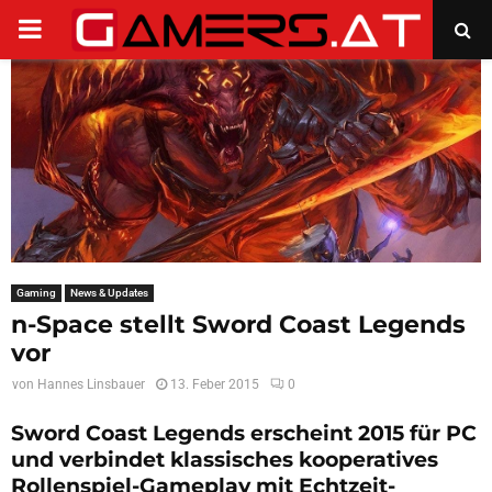
PRIMARY
MENU
Gaming
News & Updates
n-Space stellt Sword Coast Legends
vor
von
Hannes Linsbauer
13. Feber 2015
0
Sword Coast Legends erscheint 2015 für PC
und verbindet klassisches kooperatives
Rollenspiel-Gameplay mit Echtzeit-