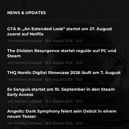
NEWS & UPDATES
GTA 6: „An Extended Look“ startet am 27. August
zuerst auf Netflix
von
Hannes Linsbauer
6. August 2026
0
The Division Resurgence startet regulär auf PC und
Steam
von
Hannes Linsbauer
6. August 2026
0
THQ Nordic Digital Showcase 2026 läuft am 7. August
von
Hannes Linsbauer
6. August 2026
0
Ex Sanguis startet am 10. September in den Steam
Early Access
von
Hannes Linsbauer
6. August 2026
0
Angelic: Dark Symphony feiert sein Debüt in einem
neuen Teaser
von
Hannes Linsbauer
5. August 2026
0