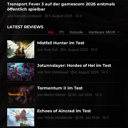
Transport Fever 3 auf der gamescom 2026 erstmals
öffentlich spielbar
von
Hannes Linsbauer
5. August 2026
0
LATEST REVIEWS
Alle
PC
Konsole
Hardware
MEHR
Mistfall Hunter im Test
von
Sven Evil
6. August 2026
0
Jotunnslayer: Hordes of Hel im Test
von
Tom Steinbauer
4. August 2026
0
Tormentum II im Test
von
Martin Steiner
30. Juli 2026
0
Echoes of Aincrad im Test
von
Tobias Hörstlhofer
28. Juli 2026
0