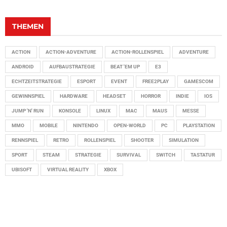
THEMEN
ACTION
ACTION-ADVENTURE
ACTION-ROLLENSPIEL
ADVENTURE
ANDROID
AUFBAUSTRATEGIE
BEAT 'EM UP
E3
ECHTZEITSTRATEGIE
ESPORT
EVENT
FREE2PLAY
GAMESCOM
GEWINNSPIEL
HARDWARE
HEADSET
HORROR
INDIE
IOS
JUMP 'N' RUN
KONSOLE
LINUX
MAC
MAUS
MESSE
MMO
MOBILE
NINTENDO
OPEN-WORLD
PC
PLAYSTATION
RENNSPIEL
RETRO
ROLLENSPIEL
SHOOTER
SIMULATION
SPORT
STEAM
STRATEGIE
SURVIVAL
SWITCH
TASTATUR
UBISOFT
VIRTUAL REALITY
XBOX