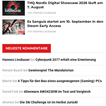
THQ Nordic Digital Showcase 2026 läuft am
7. August
von
Hannes Linsbauer
Ex Sanguis startet am 10. September in den
Steam Early Access
von
Hannes Linsbauer
NEUESTE KOMMENTARE
Hannes Linsbauer
bei
Cyberpunk 2077 erhält eine Erweiterung
Renate Busch
bei
Gewinnspiel The Mandalorian
Martin
bei
4 Tipps für den Bau eines ausgewogenen (Gaming)-PCs
Daniel Fink
bei
Alienware AW3423DW im Test und Vergleich
elromeo
bei
Die Ski Challenge ist im Herbst zurück!