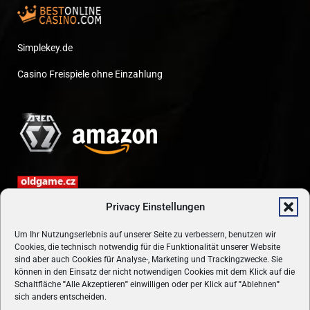
Simplekey.de
Casino Freispiele ohne Einzahlung
Privacy Einstellungen
Um Ihr Nutzungserlebnis auf unserer Seite zu verbessern, benutzen wir
Cookies, die technisch notwendig für die Funktionalität unserer Website
sind aber auch Cookies für Analyse-, Marketing und Trackingzwecke. Sie
können in den Einsatz der nicht notwendigen Cookies mit dem Klick auf die
Schaltfläche
"
Alle Akzeptieren
"
einwilligen oder per Klick auf
"
Ablehnen
"
sich anders entscheiden.