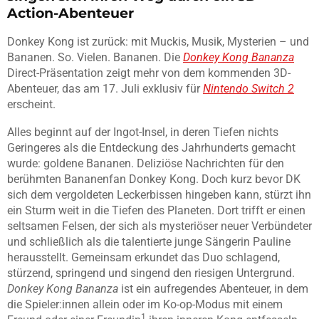
Action-Abenteuer
Donkey Kong ist zurück: mit Muckis, Musik, Mysterien – und
Bananen. So. Vielen. Bananen. Die
Donkey Kong Bananza
Direct-Präsentation zeigt mehr von dem kommenden 3D-
Abenteuer, das am 17. Juli exklusiv für
Nintendo Switch 2
erscheint.
Alles beginnt auf der Ingot-Insel, in deren Tiefen nichts
Geringeres als die Entdeckung des Jahrhunderts gemacht
wurde: goldene Bananen. Deliziöse Nachrichten für den
berühmten Bananenfan Donkey Kong. Doch kurz bevor DK
sich dem vergoldeten Leckerbissen hingeben kann, stürzt ihn
ein Sturm weit in die Tiefen des Planeten. Dort trifft er einen
seltsamen Felsen, der sich als mysteriöser neuer Verbündeter
und schließlich als die talentierte junge Sängerin Pauline
herausstellt. Gemeinsam erkundet das Duo schlagend,
stürzend, springend und singend den riesigen Untergrund.
Donkey Kong Bananza
ist ein aufregendes Abenteuer, in dem
die Spieler:innen allein oder im Ko-op-Modus mit einem
1