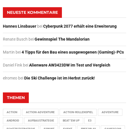
NEUESTE KOMMENTARE
Hannes Linsbauer
bei
Cyberpunk 2077 erhält eine Erweiterung
Renate Busch
bei
Gewinnspiel The Mandalorian
Martin
bei
4 Tipps für den Bau eines ausgewogenen (Gaming)-PCs
Daniel Fink
bei
Alienware AW3423DW im Test und Vergleich
elromeo
bei
Die Ski Challenge ist im Herbst zurück!
THEMEN
ACTION
ACTION-ADVENTURE
ACTION-ROLLENSPIEL
ADVENTURE
ANDROID
AUFBAUSTRATEGIE
BEAT 'EM UP
E3
ECHTZEITSTRATEGIE
ESPORT
EVENT
FREE2PLAY
GAMESCOM