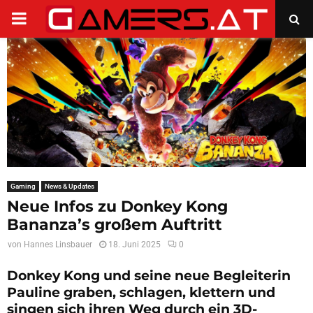
PRIMARY
MENU
Gaming
News & Updates
Neue Infos zu Donkey Kong
Bananza’s großem Auftritt
von
Hannes Linsbauer
18. Juni 2025
0
Donkey Kong und seine neue Begleiterin
Pauline graben, schlagen, klettern und
singen sich ihren Weg durch ein 3D-