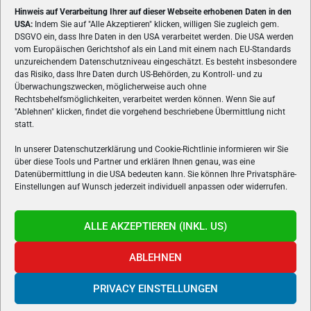
Hinweis auf Verarbeitung Ihrer auf dieser Webseite erhobenen Daten in den
USA:
Indem Sie auf "Alle Akzeptieren" klicken, willigen Sie zugleich gem.
ÜBER UNS
DSGVO ein, dass Ihre Daten in den USA verarbeitet werden. Die USA werden
vom Europäischen Gerichtshof als ein Land mit einem nach EU-Standards
VON GAMERN, FÜR GAMER! Gamers.at ist das älteste Online-
unzureichendem Datenschutzniveau eingeschätzt. Es besteht insbesondere
Spielemagazin Österreichs und bringt täglich aktuelle News,
das Risiko, dass Ihre Daten durch US-Behörden, zu Kontroll- und zu
Reviews und Videos zu PC- und Konsolenspielen, Gaming-
Überwachungszwecken, möglicherweise auch ohne
Rechtsbehelfsmöglichkeiten, verarbeitet werden können. Wenn Sie auf
Hardware und aus der Welt des e-Sport's.
"Ablehnen" klicken, findet die vorgehend beschriebene Übermittlung nicht
statt.
Schreib uns:
redaktion@gamers.at
In unserer Datenschutzerklärung und Cookie-Richtlinie informieren wir Sie
über diese Tools und Partner und erklären Ihnen genau, was eine
FOLGE UNS
Datenübermittlung in die USA bedeuten kann. Sie können Ihre Privatsphäre-
Einstellungen auf Wunsch jederzeit individuell anpassen oder widerrufen.
ALLE AKZEPTIEREN (INKL. US)
ABLEHNEN
PRIVACY EINSTELLUNGEN
Gamers.at v6 © 1999-2024 All Rights Reserved -
Kontakt
|
Impressum
|