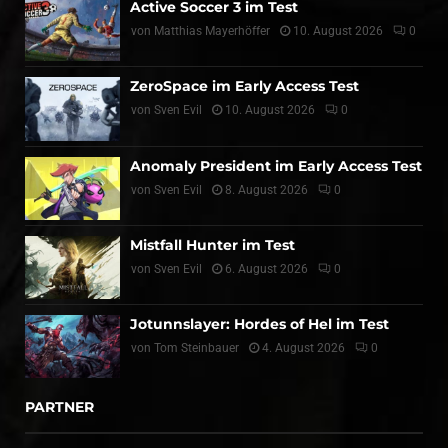
Active Soccer 3 im Test
von
Matthias Mayerhöffer
10. August 2026
0
ZeroSpace im Early Access Test
von
Sven Evil
10. August 2026
0
Anomaly President im Early Access Test
von
Sven Evil
8. August 2026
0
Mistfall Hunter im Test
von
Sven Evil
6. August 2026
0
Jotunnslayer: Hordes of Hel im Test
von
Tom Steinbauer
4. August 2026
0
PARTNER