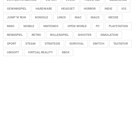
GEWINNSPIEL
HARDWARE
HEADSET
HORROR
INDIE
IOS
JUMP 'N' RUN
KONSOLE
LINUX
MAC
MAUS
MESSE
MMO
MOBILE
NINTENDO
OPEN-WORLD
PC
PLAYSTATION
RENNSPIEL
RETRO
ROLLENSPIEL
SHOOTER
SIMULATION
SPORT
STEAM
STRATEGIE
SURVIVAL
SWITCH
TASTATUR
UBISOFT
VIRTUAL REALITY
XBOX