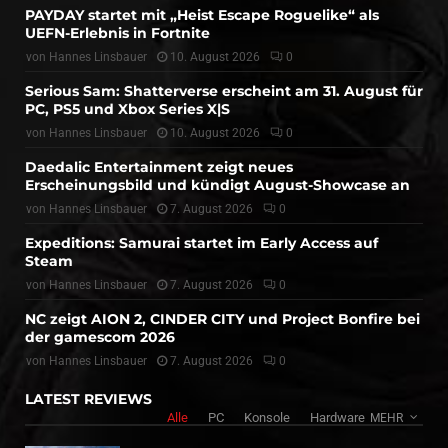
PAYDAY startet mit „Heist Escape Roguelike“ als
UEFN-Erlebnis in Fortnite
von
Hannes Linsbauer
10. August 2026
0
Serious Sam: Shatterverse erscheint am 31. August für
PC, PS5 und Xbox Series X|S
von
Hannes Linsbauer
10. August 2026
0
Daedalic Entertainment zeigt neues
Erscheinungsbild und kündigt August-Showcase an
von
Hannes Linsbauer
7. August 2026
0
Expeditions: Samurai startet im Early Access auf
Steam
von
Hannes Linsbauer
7. August 2026
0
NC zeigt AION 2, CINDER CITY und Project Bonfire bei
der gamescom 2026
von
Hannes Linsbauer
7. August 2026
0
LATEST REVIEWS
Alle
PC
Konsole
Hardware
MEHR