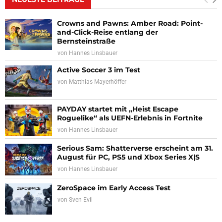
Crowns and Pawns: Amber Road: Point-
and-Click-Reise entlang der
Bernsteinstraße
von
Hannes Linsbauer
Active Soccer 3 im Test
von
Matthias Mayerhöffer
PAYDAY startet mit „Heist Escape
Roguelike“ als UEFN-Erlebnis in Fortnite
von
Hannes Linsbauer
Serious Sam: Shatterverse erscheint am 31.
August für PC, PS5 und Xbox Series X|S
von
Hannes Linsbauer
ZeroSpace im Early Access Test
von
Sven Evil