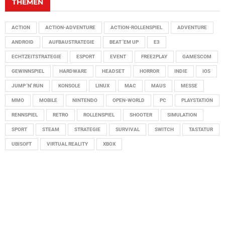
THEMEN
ACTION
ACTION-ADVENTURE
ACTION-ROLLENSPIEL
ADVENTURE
ANDROID
AUFBAUSTRATEGIE
BEAT 'EM UP
E3
ECHTZEITSTRATEGIE
ESPORT
EVENT
FREE2PLAY
GAMESCOM
GEWINNSPIEL
HARDWARE
HEADSET
HORROR
INDIE
IOS
JUMP 'N' RUN
KONSOLE
LINUX
MAC
MAUS
MESSE
MMO
MOBILE
NINTENDO
OPEN-WORLD
PC
PLAYSTATION
RENNSPIEL
RETRO
ROLLENSPIEL
SHOOTER
SIMULATION
SPORT
STEAM
STRATEGIE
SURVIVAL
SWITCH
TASTATUR
UBISOFT
VIRTUAL REALITY
XBOX