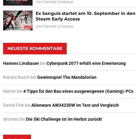
von
Hannes Linsbauer
Ex Sanguis startet am 10. September in den
Steam Early Access
von
Hannes Linsbauer
NEUESTE KOMMENTARE
Hannes Linsbauer
bei
Cyberpunk 2077 erhält eine Erweiterung
Renate Busch
bei
Gewinnspiel The Mandalorian
Martin
bei
4 Tipps für den Bau eines ausgewogenen (Gaming)-PCs
Daniel Fink
bei
Alienware AW3423DW im Test und Vergleich
elromeo
bei
Die Ski Challenge ist im Herbst zurück!