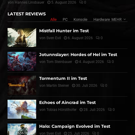
von
Hannes Linsbauer
5. August 2026
0
LATEST REVIEWS
Alle
PC
Konsole
Hardware
MEHR
Mistfall Hunter im Test
von
Sven Evil
6. August 2026
0
Jotunnslayer: Hordes of Hel im Test
von
Tom Steinbauer
4. August 2026
0
Tormentum II im Test
von
Martin Steiner
30. Juli 2026
0
Echoes of Aincrad im Test
von
Tobias Hörstlhofer
28. Juli 2026
0
Halo: Campaign Evolved im Test
von
Sven Evil
25. Juli 2026
0