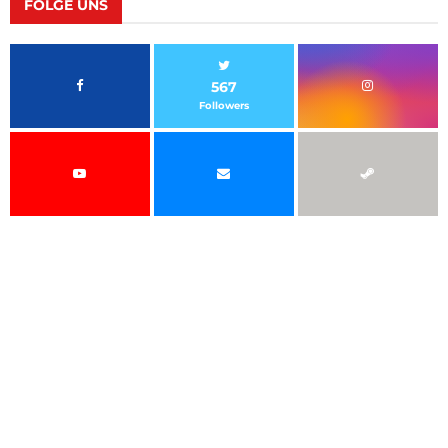
FOLGE UNS
567
Followers