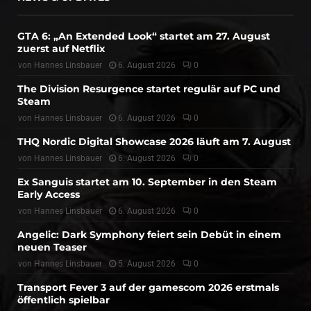
GTA 6: „An Extended Look“ startet am 27. August
zuerst auf Netflix
von
Hannes Linsbauer
6. August 2026
0
The Division Resurgence startet regulär auf PC und
Steam
von
Hannes Linsbauer
6. August 2026
0
THQ Nordic Digital Showcase 2026 läuft am 7. August
von
Hannes Linsbauer
6. August 2026
0
Ex Sanguis startet am 10. September in den Steam
Early Access
von
Hannes Linsbauer
6. August 2026
0
Angelic: Dark Symphony feiert sein Debüt in einem
neuen Teaser
von
Hannes Linsbauer
5. August 2026
0
Transport Fever 3 auf der gamescom 2026 erstmals
öffentlich spielbar