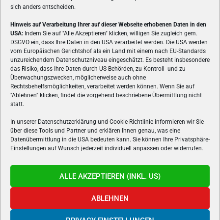
sich anders entscheiden.
Hinweis auf Verarbeitung Ihrer auf dieser Webseite erhobenen Daten in den
USA:
Indem Sie auf "Alle Akzeptieren" klicken, willigen Sie zugleich gem.
ÜBER UNS
DSGVO ein, dass Ihre Daten in den USA verarbeitet werden. Die USA werden
vom Europäischen Gerichtshof als ein Land mit einem nach EU-Standards
VON GAMERN, FÜR GAMER! Gamers.at ist das älteste Online-
unzureichendem Datenschutzniveau eingeschätzt. Es besteht insbesondere
Spielemagazin Österreichs und bringt täglich aktuelle News,
das Risiko, dass Ihre Daten durch US-Behörden, zu Kontroll- und zu
Reviews und Videos zu PC- und Konsolenspielen, Gaming-
Überwachungszwecken, möglicherweise auch ohne
Hardware und aus der Welt des e-Sport's.
Rechtsbehelfsmöglichkeiten, verarbeitet werden können. Wenn Sie auf
"Ablehnen" klicken, findet die vorgehend beschriebene Übermittlung nicht
Schreib uns:
redaktion@gamers.at
statt.
In unserer Datenschutzerklärung und Cookie-Richtlinie informieren wir Sie
über diese Tools und Partner und erklären Ihnen genau, was eine
FOLGE UNS
Datenübermittlung in die USA bedeuten kann. Sie können Ihre Privatsphäre-
Einstellungen auf Wunsch jederzeit individuell anpassen oder widerrufen.
ALLE AKZEPTIEREN (INKL. US)
ABLEHNEN