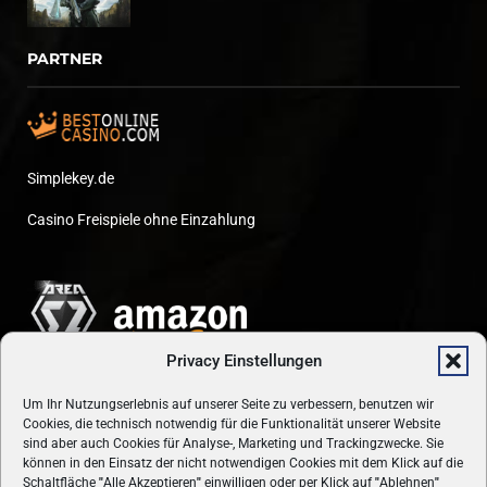
PARTNER
Simplekey.de
Casino Freispiele ohne Einzahlung
Privacy Einstellungen
Um Ihr Nutzungserlebnis auf unserer Seite zu verbessern, benutzen wir
Cookies, die technisch notwendig für die Funktionalität unserer Website
sind aber auch Cookies für Analyse-, Marketing und Trackingzwecke. Sie
können in den Einsatz der nicht notwendigen Cookies mit dem Klick auf die
Schaltfläche
"
Alle Akzeptieren
"
einwilligen oder per Klick auf
"
Ablehnen
"