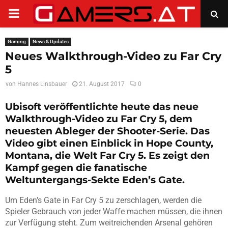
PRIMARY
MENU
Gaming
News & Updates
Neues Walkthrough-Video zu Far Cry
5
von
Hannes Linsbauer
21. August 2017
0
Ubisoft veröffentlichte heute das neue
Walkthrough-Video zu Far Cry 5, dem
neuesten Ableger der Shooter-Serie. Das
Video gibt einen Einblick in Hope County,
Montana, die Welt Far Cry 5. Es zeigt den
Kampf gegen die fanatische
Weltuntergangs-Sekte Eden’s Gate.
Um Eden’s Gate in Far Cry 5 zu zerschlagen, werden die
Spieler Gebrauch von jeder Waffe machen müssen, die ihnen
zur Verfügung steht. Zum weitreichenden Arsenal gehören