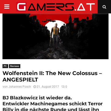
PRIMARY
MENU
PC
Reviews
Wolfenstein II: The New Colossus –
ANGESPIELT
von
Johannes Posch
21. August 2017
0
BJ Blazkowicz ist wieder da.
Entwickler Machinegames schickt Terror
Billy in die nächste Runde und lässt ihn