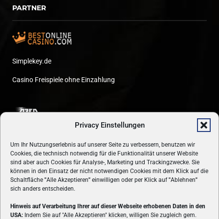
PARTNER
Simplekey.de
Casino Freispiele ohne Einzahlung
Privacy Einstellungen
Um Ihr Nutzungserlebnis auf unserer Seite zu verbessern, benutzen wir
Cookies, die technisch notwendig für die Funktionalität unserer Website
sind aber auch Cookies für Analyse-, Marketing und Trackingzwecke. Sie
können in den Einsatz der nicht notwendigen Cookies mit dem Klick auf die
Schaltfläche
"
Alle Akzeptieren
"
einwilligen oder per Klick auf
"
Ablehnen
"
sich anders entscheiden.
Hinweis auf Verarbeitung Ihrer auf dieser Webseite erhobenen Daten in den
USA:
Indem Sie auf "Alle Akzeptieren" klicken, willigen Sie zugleich gem.