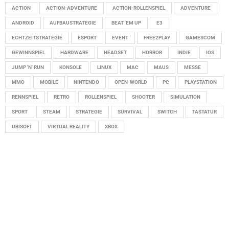
ACTION
ACTION-ADVENTURE
ACTION-ROLLENSPIEL
ADVENTURE
ANDROID
AUFBAUSTRATEGIE
BEAT 'EM UP
E3
ECHTZEITSTRATEGIE
ESPORT
EVENT
FREE2PLAY
GAMESCOM
GEWINNSPIEL
HARDWARE
HEADSET
HORROR
INDIE
IOS
JUMP 'N' RUN
KONSOLE
LINUX
MAC
MAUS
MESSE
MMO
MOBILE
NINTENDO
OPEN-WORLD
PC
PLAYSTATION
RENNSPIEL
RETRO
ROLLENSPIEL
SHOOTER
SIMULATION
SPORT
STEAM
STRATEGIE
SURVIVAL
SWITCH
TASTATUR
UBISOFT
VIRTUAL REALITY
XBOX