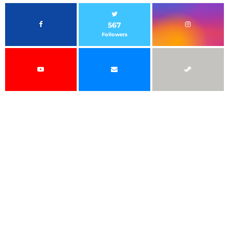
567
Followers