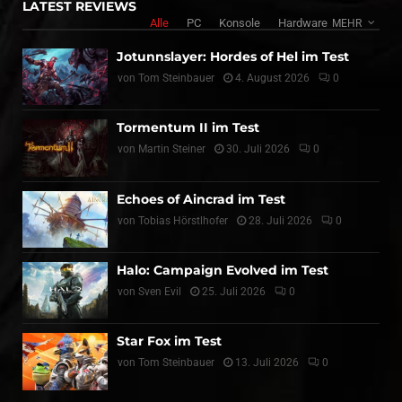
LATEST REVIEWS
Alle
PC
Konsole
Hardware
MEHR
Jotunnslayer: Hordes of Hel im Test
von
Tom Steinbauer
4. August 2026
0
Tormentum II im Test
von
Martin Steiner
30. Juli 2026
0
Echoes of Aincrad im Test
von
Tobias Hörstlhofer
28. Juli 2026
0
Halo: Campaign Evolved im Test
von
Sven Evil
25. Juli 2026
0
Star Fox im Test
von
Tom Steinbauer
13. Juli 2026
0