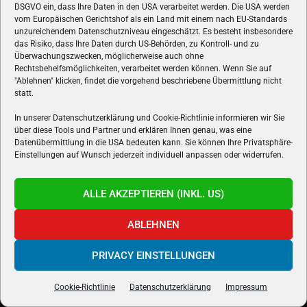
DSGVO ein, dass Ihre Daten in den USA verarbeitet werden. Die USA werden
vom Europäischen Gerichtshof als ein Land mit einem nach EU-Standards
ÜBER UNS
unzureichendem Datenschutzniveau eingeschätzt. Es besteht insbesondere
das Risiko, dass Ihre Daten durch US-Behörden, zu Kontroll- und zu
VON GAMERN, FÜR GAMER! Gamers.at ist das älteste Online-
Überwachungszwecken, möglicherweise auch ohne
Spielemagazin Österreichs und bringt täglich aktuelle News,
Rechtsbehelfsmöglichkeiten, verarbeitet werden können. Wenn Sie auf
Reviews und Videos zu PC- und Konsolenspielen, Gaming-
"Ablehnen" klicken, findet die vorgehend beschriebene Übermittlung nicht
statt.
Hardware und aus der Welt des e-Sport's.
In unserer Datenschutzerklärung und Cookie-Richtlinie informieren wir Sie
Schreib uns:
redaktion@gamers.at
über diese Tools und Partner und erklären Ihnen genau, was eine
Datenübermittlung in die USA bedeuten kann. Sie können Ihre Privatsphäre-
Einstellungen auf Wunsch jederzeit individuell anpassen oder widerrufen.
FOLGE UNS
ALLE AKZEPTIEREN (INKL. US)
ABLEHNEN
PRIVACY EINSTELLUNGEN
Cookie-Richtlinie
Datenschutzerklärung
Impressum
Gamers.at v6 © 1999-2024 All Rights Reserved -
Kontakt
|
Impressum
|
Datenschutzerklärung
|
Cookie Richtline
- Developed by
linomedia