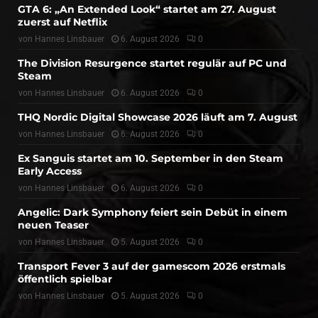
GTA 6: „An Extended Look“ startet am 27. August
zuerst auf Netflix
von
Hannes Linsbauer
6. August 2026
0
The Division Resurgence startet regulär auf PC und
Steam
von
Hannes Linsbauer
6. August 2026
0
THQ Nordic Digital Showcase 2026 läuft am 7. August
von
Hannes Linsbauer
6. August 2026
0
Ex Sanguis startet am 10. September in den Steam
Early Access
von
Hannes Linsbauer
6. August 2026
0
Angelic: Dark Symphony feiert sein Debüt in einem
neuen Teaser
von
Hannes Linsbauer
5. August 2026
0
Transport Fever 3 auf der gamescom 2026 erstmals
öffentlich spielbar
von
Hannes Linsbauer
5. August 2026
0