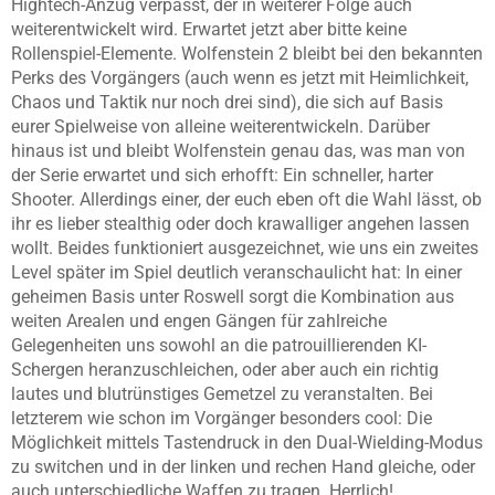
Hightech-Anzug verpasst, der in weiterer Folge auch
weiterentwickelt wird. Erwartet jetzt aber bitte keine
Rollenspiel-Elemente. Wolfenstein 2 bleibt bei den bekannten
Perks des Vorgängers (auch wenn es jetzt mit Heimlichkeit,
Chaos und Taktik nur noch drei sind), die sich auf Basis
eurer Spielweise von alleine weiterentwickeln. Darüber
hinaus ist und bleibt Wolfenstein genau das, was man von
der Serie erwartet und sich erhofft: Ein schneller, harter
Shooter. Allerdings einer, der euch eben oft die Wahl lässt, ob
ihr es lieber stealthig oder doch krawalliger angehen lassen
wollt. Beides funktioniert ausgezeichnet, wie uns ein zweites
Level später im Spiel deutlich veranschaulicht hat: In einer
geheimen Basis unter Roswell sorgt die Kombination aus
weiten Arealen und engen Gängen für zahlreiche
Gelegenheiten uns sowohl an die patrouillierenden KI-
Schergen heranzuschleichen, oder aber auch ein richtig
lautes und blutrünstiges Gemetzel zu veranstalten. Bei
letzterem wie schon im Vorgänger besonders cool: Die
Möglichkeit mittels Tastendruck in den Dual-Wielding-Modus
zu switchen und in der linken und rechen Hand gleiche, oder
auch unterschiedliche Waffen zu tragen. Herrlich!