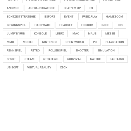
ANDROID
AUFBAUSTRATEGIE
BEAT 'EM UP
E3
ECHTZEITSTRATEGIE
ESPORT
EVENT
FREE2PLAY
GAMESCOM
GEWINNSPIEL
HARDWARE
HEADSET
HORROR
INDIE
IOS
JUMP 'N' RUN
KONSOLE
LINUX
MAC
MAUS
MESSE
MMO
MOBILE
NINTENDO
OPEN-WORLD
PC
PLAYSTATION
RENNSPIEL
RETRO
ROLLENSPIEL
SHOOTER
SIMULATION
SPORT
STEAM
STRATEGIE
SURVIVAL
SWITCH
TASTATUR
UBISOFT
VIRTUAL REALITY
XBOX