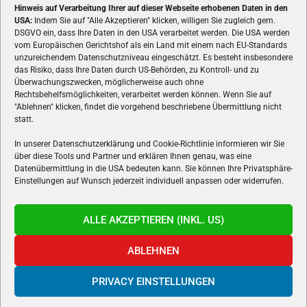
Hinweis auf Verarbeitung Ihrer auf dieser Webseite erhobenen Daten in den
USA:
Indem Sie auf "Alle Akzeptieren" klicken, willigen Sie zugleich gem.
ÜBER UNS
DSGVO ein, dass Ihre Daten in den USA verarbeitet werden. Die USA werden
vom Europäischen Gerichtshof als ein Land mit einem nach EU-Standards
VON GAMERN, FÜR GAMER! Gamers.at ist das älteste Online-
unzureichendem Datenschutzniveau eingeschätzt. Es besteht insbesondere
Spielemagazin Österreichs und bringt täglich aktuelle News,
das Risiko, dass Ihre Daten durch US-Behörden, zu Kontroll- und zu
Reviews und Videos zu PC- und Konsolenspielen, Gaming-
Überwachungszwecken, möglicherweise auch ohne
Rechtsbehelfsmöglichkeiten, verarbeitet werden können. Wenn Sie auf
Hardware und aus der Welt des e-Sport's.
"Ablehnen" klicken, findet die vorgehend beschriebene Übermittlung nicht
statt.
Schreib uns:
redaktion@gamers.at
In unserer Datenschutzerklärung und Cookie-Richtlinie informieren wir Sie
über diese Tools und Partner und erklären Ihnen genau, was eine
FOLGE UNS
Datenübermittlung in die USA bedeuten kann. Sie können Ihre Privatsphäre-
Einstellungen auf Wunsch jederzeit individuell anpassen oder widerrufen.
ALLE AKZEPTIEREN (INKL. US)
ABLEHNEN
PRIVACY EINSTELLUNGEN
Gamers.at v6 © 1999-2024 All Rights Reserved -
Kontakt
|
Impressum
|