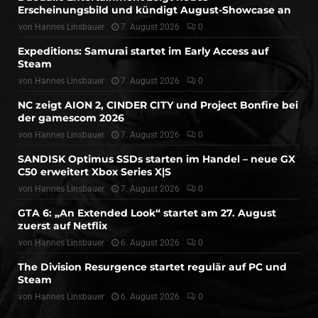
Erscheinungsbild und kündigt August-Showcase an
von
Hannes Linsbauer
7. August 2026
0
Expeditions: Samurai startet im Early Access auf
Steam
von
Hannes Linsbauer
7. August 2026
0
NC zeigt AION 2, CINDER CITY und Project Bonfire bei
der gamescom 2026
von
Hannes Linsbauer
7. August 2026
0
SANDISK Optimus SSDs starten im Handel – neue GX
C50 erweitert Xbox Series X|S
von
Hannes Linsbauer
7. August 2026
0
GTA 6: „An Extended Look“ startet am 27. August
zuerst auf Netflix
von
Hannes Linsbauer
6. August 2026
0
The Division Resurgence startet regulär auf PC und
Steam
von
Hannes Linsbauer
6. August 2026
0