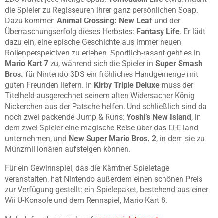
die Spieler zu Regisseuren ihrer ganz persönlichen Soap.
Dazu kommen
Animal Crossing: New Leaf
und der
Überraschungserfolg dieses Herbstes:
Fantasy Life
. Er lädt
dazu ein, eine epische Geschichte aus immer neuen
Rollenperspektiven zu erleben. Sportlich-rasant geht es in
Mario Kart 7
zu, während sich die Spieler in
Super Smash
Bros.
für Nintendo 3DS ein fröhliches Handgemenge mit
guten Freunden liefern. In
Kirby Triple Deluxe
muss der
Titelheld ausgerechnet seinem alten Widersacher König
Nickerchen aus der Patsche helfen. Und schließlich sind da
noch zwei packende Jump & Runs:
Yoshi’s New Island
, in
dem zwei Spieler eine magische Reise über das Ei-Eiland
unternehmen, und
New Super Mario Bros. 2
, in dem sie zu
Münzmillionären aufsteigen können.
Für ein Gewinnspiel, das die Kärntner Spieletage
veranstalten, hat Nintendo außerdem einen schönen Preis
zur Verfügung gestellt: ein Spielepaket, bestehend aus einer
Wii U-Konsole und dem Rennspiel, Mario Kart 8.