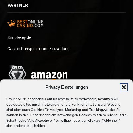
PARTNER
Simplekey.de
Casino Freispiele ohne Einzahlung
Privacy Einstellungen
Um Ihr Nutzungserlebnis auf unserer Seite zu verbessern, benutzen wir
Cookies, die technisch notwendig für die Funktionalität unserer Website
sind aber auch Cookies für Analyse-, Marketing und Trackingzwecke. Sie
können in den Einsatz der nicht notwendigen Cookies mit dem Klick auf die
Schaltfläche
"
Alle Akzeptieren
"
einwilligen oder per Klick auf
"
Ablehnen
"
sich anders entscheiden.