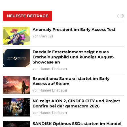
NEUESTE BEITRÄGE
Anomaly President im Early Access Test
von
Sven Evil
Daedalic Entertainment zeigt neues
Erscheinungsbild und kündigt August-
Showcase an
von
Hannes Linsbauer
Expeditions: Samurai startet im Early
Access auf Steam
von
Hannes Linsbauer
NC zeigt AION 2, CINDER CITY und Project
Bonfire bei der gamescom 2026
von
Hannes Linsbauer
SANDISK Optimus SSDs starten im Handel