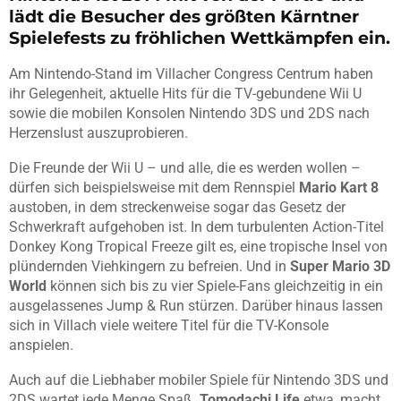
lädt die Besucher des größten Kärntner
Spielefests zu fröhlichen Wettkämpfen ein.
Am Nintendo-Stand im Villacher Congress Centrum haben
ihr Gelegenheit, aktuelle Hits für die TV-gebundene Wii U
sowie die mobilen Konsolen Nintendo 3DS und 2DS nach
Herzenslust auszuprobieren.
Die Freunde der Wii U – und alle, die es werden wollen –
dürfen sich beispielsweise mit dem Rennspiel
Mario Kart 8
austoben, in dem streckenweise sogar das Gesetz der
Schwerkraft aufgehoben ist. In dem turbulenten Action-Titel
Donkey Kong Tropical Freeze gilt es, eine tropische Insel von
plündernden Viehkingern zu befreien. Und in
Super Mario 3D
World
können sich bis zu vier Spiele-Fans gleichzeitig in ein
ausgelassenes Jump & Run stürzen. Darüber hinaus lassen
sich in Villach viele weitere Titel für die TV-Konsole
anspielen.
Auch auf die Liebhaber mobiler Spiele für Nintendo 3DS und
2DS wartet jede Menge Spaß.
Tomodachi Life
etwa, macht