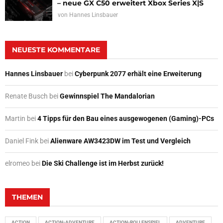
– neue GX C50 erweitert Xbox Series X|S
von
Hannes Linsbauer
NEUESTE KOMMENTARE
Hannes Linsbauer
bei
Cyberpunk 2077 erhält eine Erweiterung
Renate Busch
bei
Gewinnspiel The Mandalorian
Martin
bei
4 Tipps für den Bau eines ausgewogenen (Gaming)-PCs
Daniel Fink
bei
Alienware AW3423DW im Test und Vergleich
elromeo
bei
Die Ski Challenge ist im Herbst zurück!
THEMEN
ACTION
ACTION-ADVENTURE
ACTION-ROLLENSPIEL
ADVENTURE