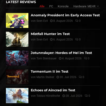
LATEST REVIEWS
Alle
PC
Konsole
Hardware
MEHR
Anomaly President im Early Access Test
von
Sven Evil
8. August 2026
0
Mistfall Hunter im Test
von
Sven Evil
6. August 2026
0
Jotunnslayer: Hordes of Hel im Test
von
Tom Steinbauer
4. August 2026
0
Tormentum II im Test
von
Martin Steiner
30. Juli 2026
0
Echoes of Aincrad im Test
von
Tobias Hörstlhofer
28. Juli 2026
0