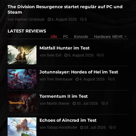
The Division Resurgence startet regulär auf PC und
Steam
von
Hannes Linsbauer
6. August 2026
0
LATEST REVIEWS
Alle
PC
Konsole
Hardware
MEHR
Mistfall Hunter im Test
von
Sven Evil
6. August 2026
0
Jotunnslayer: Hordes of Hel im Test
von
Tom Steinbauer
4. August 2026
0
Tormentum II im Test
von
Martin Steiner
30. Juli 2026
0
Echoes of Aincrad im Test
von
Tobias Hörstlhofer
28. Juli 2026
0