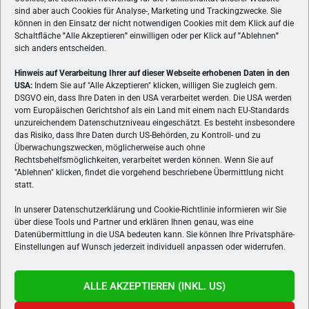
sind aber auch Cookies für Analyse-, Marketing und Trackingzwecke. Sie
können in den Einsatz der nicht notwendigen Cookies mit dem Klick auf die
Schaltfläche
"
Alle Akzeptieren
"
einwilligen oder per Klick auf
"
Ablehnen
"
sich anders entscheiden.
Hinweis auf Verarbeitung Ihrer auf dieser Webseite erhobenen Daten in den
USA:
Indem Sie auf "Alle Akzeptieren" klicken, willigen Sie zugleich gem.
ÜBER UNS
DSGVO ein, dass Ihre Daten in den USA verarbeitet werden. Die USA werden
vom Europäischen Gerichtshof als ein Land mit einem nach EU-Standards
VON GAMERN, FÜR GAMER! Gamers.at ist das älteste Online-
unzureichendem Datenschutzniveau eingeschätzt. Es besteht insbesondere
Spielemagazin Österreichs und bringt täglich aktuelle News,
das Risiko, dass Ihre Daten durch US-Behörden, zu Kontroll- und zu
Reviews und Videos zu PC- und Konsolenspielen, Gaming-
Überwachungszwecken, möglicherweise auch ohne
Rechtsbehelfsmöglichkeiten, verarbeitet werden können. Wenn Sie auf
Hardware und aus der Welt des e-Sport's.
"Ablehnen" klicken, findet die vorgehend beschriebene Übermittlung nicht
statt.
Schreib uns:
redaktion@gamers.at
In unserer Datenschutzerklärung und Cookie-Richtlinie informieren wir Sie
über diese Tools und Partner und erklären Ihnen genau, was eine
FOLGE UNS
Datenübermittlung in die USA bedeuten kann. Sie können Ihre Privatsphäre-
Einstellungen auf Wunsch jederzeit individuell anpassen oder widerrufen.
ALLE AKZEPTIEREN (INKL. US)