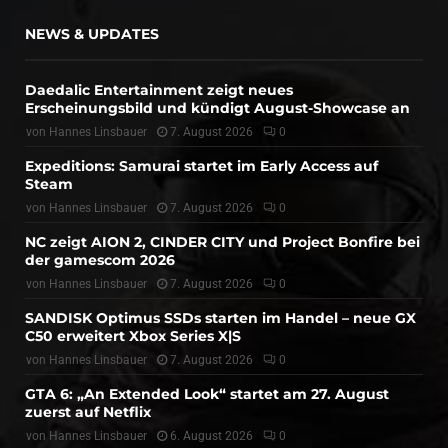
NEWS & UPDATES
Daedalic Entertainment zeigt neues
Erscheinungsbild und kündigt August-Showcase an
von
Hannes Linsbauer
7. August 2026
0
Expeditions: Samurai startet im Early Access auf
Steam
von
Hannes Linsbauer
7. August 2026
0
NC zeigt AION 2, CINDER CITY und Project Bonfire bei
der gamescom 2026
von
Hannes Linsbauer
7. August 2026
0
SANDISK Optimus SSDs starten im Handel – neue GX
C50 erweitert Xbox Series X|S
von
Hannes Linsbauer
7. August 2026
0
GTA 6: „An Extended Look“ startet am 27. August
zuerst auf Netflix
von
Hannes Linsbauer
6. August 2026
0