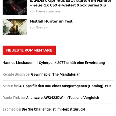
SANDISK Optimus SSDs starten im Handel
– neue GX C50 erweitert Xbox Series X|S
von
Hannes Linsbauer
Mistfall Hunter im Test
von
Sven Evil
NEUESTE KOMMENTARE
Hannes Linsbauer
bei
Cyberpunk 2077 erhält eine Erweiterung
Renate Busch
bei
Gewinnspiel The Mandalorian
Martin
bei
4 Tipps für den Bau eines ausgewogenen (Gaming)-PCs
Daniel Fink
bei
Alienware AW3423DW im Test und Vergleich
elromeo
bei
Die Ski Challenge ist im Herbst zurück!