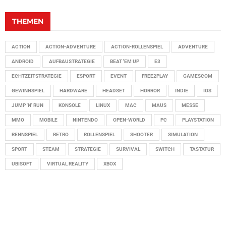
THEMEN
ACTION
ACTION-ADVENTURE
ACTION-ROLLENSPIEL
ADVENTURE
ANDROID
AUFBAUSTRATEGIE
BEAT 'EM UP
E3
ECHTZEITSTRATEGIE
ESPORT
EVENT
FREE2PLAY
GAMESCOM
GEWINNSPIEL
HARDWARE
HEADSET
HORROR
INDIE
IOS
JUMP 'N' RUN
KONSOLE
LINUX
MAC
MAUS
MESSE
MMO
MOBILE
NINTENDO
OPEN-WORLD
PC
PLAYSTATION
RENNSPIEL
RETRO
ROLLENSPIEL
SHOOTER
SIMULATION
SPORT
STEAM
STRATEGIE
SURVIVAL
SWITCH
TASTATUR
UBISOFT
VIRTUAL REALITY
XBOX