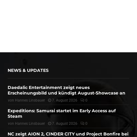
NEWS & UPDATES
Daedalic Entertainment zeigt neues
Erscheinungsbild und kündigt August-Showcase an
von
Hannes Linsbauer
7. August 2026
0
Expeditions: Samurai startet im Early Access auf
Steam
von
Hannes Linsbauer
7. August 2026
0
NC zeigt AION 2, CINDER CITY und Project Bonfire bei