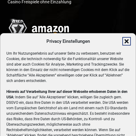
Casino Freispiele ohne Einzahlung
Privacy Einstellungen
Um Ihr Nutzungserlebnis auf unserer Seite zu verbessern, benutzen wir
Cookies, die technisch notwendig für die Funktionalität unserer Website
sind aber auch Cookies für Analyse-, Marketing und Trackingzwecke. Sie
können in den Einsatz der nicht notwendigen Cookies mit dem Klick auf die
Schaltfläche
"
Alle Akzeptieren
"
einwilligen oder per Klick auf
"
Ablehnen
"
sich anders entscheiden.
Hinweis auf Verarbeitung Ihrer auf dieser Webseite erhobenen Daten in den
USA:
Indem Sie auf "Alle Akzeptieren" klicken, willigen Sie zugleich gem.
ÜBER UNS
DSGVO ein, dass Ihre Daten in den USA verarbeitet werden. Die USA werden
vom Europäischen Gerichtshof als ein Land mit einem nach EU-Standards
VON GAMERN, FÜR GAMER! Gamers.at ist das älteste Online-
unzureichendem Datenschutzniveau eingeschätzt. Es besteht insbesondere
Spielemagazin Österreichs und bringt täglich aktuelle News,
das Risiko, dass Ihre Daten durch US-Behörden, zu Kontroll- und zu
Reviews und Videos zu PC- und Konsolenspielen, Gaming-
Überwachungszwecken, möglicherweise auch ohne
Rechtsbehelfsmöglichkeiten, verarbeitet werden können. Wenn Sie auf
Hardware und aus der Welt des e-Sport's.
"Ablehnen" klicken, findet die vorgehend beschriebene Übermittlung nicht