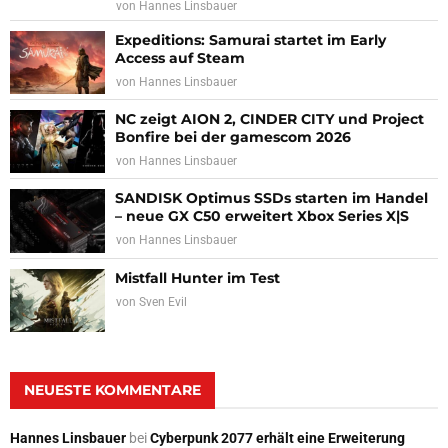
von
Hannes Linsbauer
Expeditions: Samurai startet im Early
Access auf Steam
von
Hannes Linsbauer
NC zeigt AION 2, CINDER CITY und Project
Bonfire bei der gamescom 2026
von
Hannes Linsbauer
SANDISK Optimus SSDs starten im Handel
– neue GX C50 erweitert Xbox Series X|S
von
Hannes Linsbauer
Mistfall Hunter im Test
von
Sven Evil
NEUESTE KOMMENTARE
Hannes Linsbauer
bei
Cyberpunk 2077 erhält eine Erweiterung