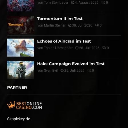
von
Tom Steinbauer
4. August 2026
0
Tormentum II im Test
von
Martin Steiner
30. Juli 2026
0
Echoes of Aincrad im Test
von
Tobias Hörstlhofer
28. Juli 2026
0
Halo: Campaign Evolved im Test
von
Sven Evil
25. Juli 2026
0
PARTNER
Simplekey.de