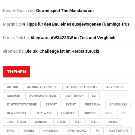
Renate Busch
bei
Gewinnspiel The Mandalorian
Martin
bei
4 Tipps für den Bau eines ausgewogenen (Gaming)-PCs
Daniel Fink
bei
Alienware AW3423DW im Test und Vergleich
elromeo
bei
Die Ski Challenge ist im Herbst zurück!
THEMEN
ACTION
ACTION-ADVENTURE
ACTION-ROLLENSPIEL
ADVENTURE
ANDROID
AUFBAUSTRATEGIE
BEAT 'EM UP
E3
ECHTZEITSTRATEGIE
ESPORT
EVENT
FREE2PLAY
GAMESCOM
GEWINNSPIEL
HARDWARE
HEADSET
HORROR
INDIE
IOS
JUMP 'N' RUN
KONSOLE
LINUX
MAC
MAUS
MESSE
MMO
MOBILE
NINTENDO
OPEN-WORLD
PC
PLAYSTATION