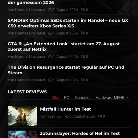
der gamescom 2026
von
Hannes Linsbauer
7. August 2026
0
SANDISK Optimus SSDs starten im Handel – neue GX
C50 erweitert Xbox Series X|S
von
Hannes Linsbauer
7. August 2026
0
GTA 6: „An Extended Look“ startet am 27. August
zuerst auf Netflix
von
Hannes Linsbauer
6. August 2026
0
The Division Resurgence startet regulär auf PC und
Steam
von
Hannes Linsbauer
6. August 2026
0
LATEST REVIEWS
Alle
PC
Konsole
Hardware
MEHR
Mistfall Hunter im Test
von
Sven Evil
6. August 2026
0
Jotunnslayer: Hordes of Hel im Test