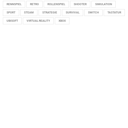
RENNSPIEL
RETRO
ROLLENSPIEL
SHOOTER
SIMULATION
SPORT
STEAM
STRATEGIE
SURVIVAL
SWITCH
TASTATUR
UBISOFT
VIRTUAL REALITY
XBOX