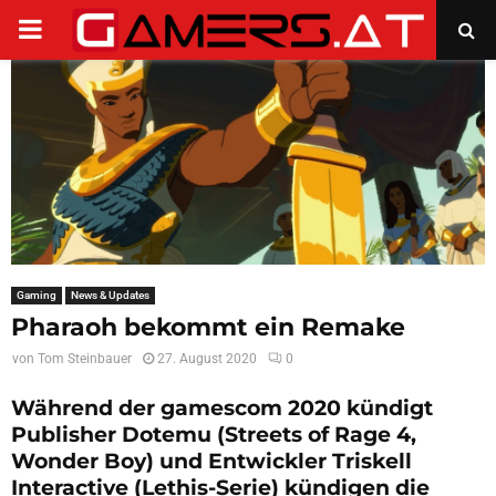
PRIMARY
MENU
Gaming
News & Updates
Pharaoh bekommt ein Remake
von
Tom Steinbauer
27. August 2020
0
Während der gamescom 2020 kündigt
Publisher Dotemu (Streets of Rage 4,
Wonder Boy) und Entwickler Triskell
Interactive (Lethis-Serie) kündigen die