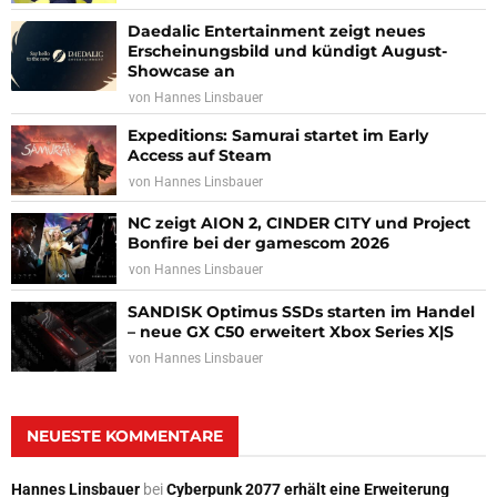
Daedalic Entertainment zeigt neues
Erscheinungsbild und kündigt August-
Showcase an
von
Hannes Linsbauer
Expeditions: Samurai startet im Early
Access auf Steam
von
Hannes Linsbauer
NC zeigt AION 2, CINDER CITY und Project
Bonfire bei der gamescom 2026
von
Hannes Linsbauer
SANDISK Optimus SSDs starten im Handel
– neue GX C50 erweitert Xbox Series X|S
von
Hannes Linsbauer
NEUESTE KOMMENTARE
Hannes Linsbauer
bei
Cyberpunk 2077 erhält eine Erweiterung