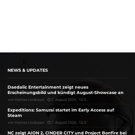
NEWS & UPDATES
Daedalic Entertainment zeigt neues
Erscheinungsbild und kündigt August-Showcase an
von
Hannes Linsbauer
7. August 2026
0
Expeditions: Samurai startet im Early Access auf
Steam
von
Hannes Linsbauer
7. August 2026
0
NC zeigt AION 2, CINDER CITY und Project Bonfire bei