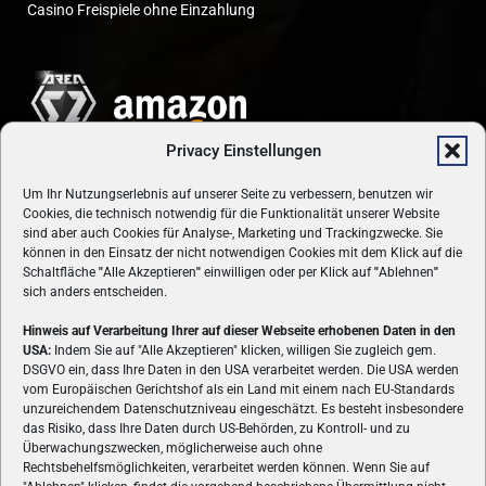
Casino Freispiele ohne Einzahlung
Privacy Einstellungen
Um Ihr Nutzungserlebnis auf unserer Seite zu verbessern, benutzen wir
Cookies, die technisch notwendig für die Funktionalität unserer Website
sind aber auch Cookies für Analyse-, Marketing und Trackingzwecke. Sie
können in den Einsatz der nicht notwendigen Cookies mit dem Klick auf die
Schaltfläche
"
Alle Akzeptieren
"
einwilligen oder per Klick auf
"
Ablehnen
"
sich anders entscheiden.
Hinweis auf Verarbeitung Ihrer auf dieser Webseite erhobenen Daten in den
USA:
Indem Sie auf "Alle Akzeptieren" klicken, willigen Sie zugleich gem.
ÜBER UNS
DSGVO ein, dass Ihre Daten in den USA verarbeitet werden. Die USA werden
vom Europäischen Gerichtshof als ein Land mit einem nach EU-Standards
VON GAMERN, FÜR GAMER! Gamers.at ist das älteste Online-
unzureichendem Datenschutzniveau eingeschätzt. Es besteht insbesondere
Spielemagazin Österreichs und bringt täglich aktuelle News,
das Risiko, dass Ihre Daten durch US-Behörden, zu Kontroll- und zu
Reviews und Videos zu PC- und Konsolenspielen, Gaming-
Überwachungszwecken, möglicherweise auch ohne
Rechtsbehelfsmöglichkeiten, verarbeitet werden können. Wenn Sie auf
Hardware und aus der Welt des e-Sport's.