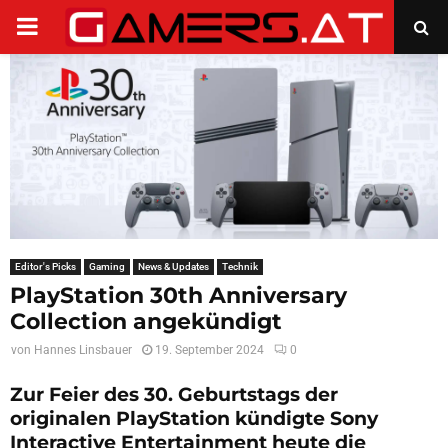
PRIMARY
MENU
Editor's Picks
Gaming
News & Updates
Technik
PlayStation 30th Anniversary
Collection angekündigt
von
Hannes Linsbauer
19. September 2024
0
Zur Feier des 30. Geburtstags der
originalen PlayStation kündigte Sony
Interactive Entertainment heute die