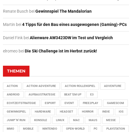
Renate Busch
bei
Gewinnspiel The Mandalorian
Martin
bei
4 Tipps für den Bau eines ausgewogenen (Gaming)-PCs
Daniel Fink
bei
Alienware AW3423DW im Test und Vergleich
elromeo
bei
Die Ski Challenge ist im Herbst zurück!
THEMEN
ACTION
ACTION-ADVENTURE
ACTION-ROLLENSPIEL
ADVENTURE
ANDROID
AUFBAUSTRATEGIE
BEAT 'EM UP
E3
ECHTZEITSTRATEGIE
ESPORT
EVENT
FREE2PLAY
GAMESCOM
GEWINNSPIEL
HARDWARE
HEADSET
HORROR
INDIE
IOS
JUMP 'N' RUN
KONSOLE
LINUX
MAC
MAUS
MESSE
MMO
MOBILE
NINTENDO
OPEN-WORLD
PC
PLAYSTATION