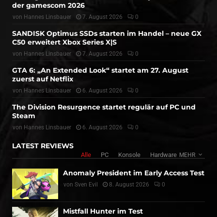
der gamescom 2026
von
Hannes Linsbauer
7. August 2026
0
SANDISK Optimus SSDs starten im Handel – neue GX
C50 erweitert Xbox Series X|S
von
Hannes Linsbauer
7. August 2026
0
GTA 6: „An Extended Look“ startet am 27. August
zuerst auf Netflix
von
Hannes Linsbauer
6. August 2026
0
The Division Resurgence startet regulär auf PC und
Steam
von
Hannes Linsbauer
6. August 2026
0
LATEST REVIEWS
Alle
PC
Konsole
Hardware
MEHR
Anomaly President im Early Access Test
von
Sven Evil
8. August 2026
0
Mistfall Hunter im Test