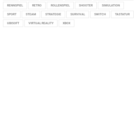
RENNSPIEL
RETRO
ROLLENSPIEL
SHOOTER
SIMULATION
SPORT
STEAM
STRATEGIE
SURVIVAL
SWITCH
TASTATUR
UBISOFT
VIRTUAL REALITY
XBOX