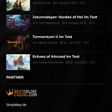
von
Sven Evil
6. August 2026
0
Jotunnslayer: Hordes of Hel im Test
von
Tom Steinbauer
4. August 2026
0
Tormentum II im Test
von
Martin Steiner
30. Juli 2026
0
Echoes of Aincrad im Test
von
Tobias Hörstlhofer
28. Juli 2026
0
PARTNER
Simplekey.de