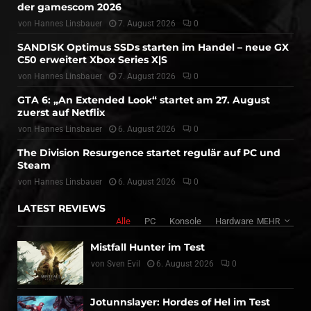
der gamescom 2026
von
Hannes Linsbauer
7. August 2026
0
SANDISK Optimus SSDs starten im Handel – neue GX
C50 erweitert Xbox Series X|S
von
Hannes Linsbauer
7. August 2026
0
GTA 6: „An Extended Look“ startet am 27. August
zuerst auf Netflix
von
Hannes Linsbauer
6. August 2026
0
The Division Resurgence startet regulär auf PC und
Steam
von
Hannes Linsbauer
6. August 2026
0
LATEST REVIEWS
Alle
PC
Konsole
Hardware
MEHR
Mistfall Hunter im Test
von
Sven Evil
6. August 2026
0
Jotunnslayer: Hordes of Hel im Test