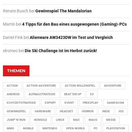
Renate Busch
bei
Gewinnspiel The Mandalorian
Martin
bei
4 Tipps für den Bau eines ausgewogenen (Gaming)-PCs
Daniel Fink
bei
Alienware AW3423DW im Test und Vergleich
elromeo
bei
Die Ski Challenge ist im Herbst zurück!
THEMEN
ACTION
ACTION-ADVENTURE
ACTION-ROLLENSPIEL
ADVENTURE
ANDROID
AUFBAUSTRATEGIE
BEAT 'EM UP
E3
ECHTZEITSTRATEGIE
ESPORT
EVENT
FREE2PLAY
GAMESCOM
GEWINNSPIEL
HARDWARE
HEADSET
HORROR
INDIE
IOS
JUMP 'N' RUN
KONSOLE
LINUX
MAC
MAUS
MESSE
MMO
MOBILE
NINTENDO
OPEN-WORLD
PC
PLAYSTATION