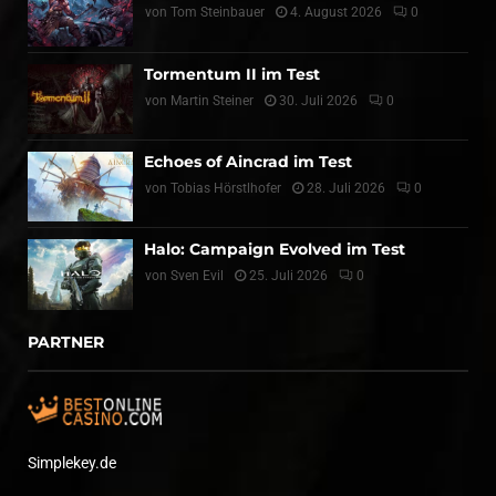
von
Tom Steinbauer
4. August 2026
0
Tormentum II im Test
von
Martin Steiner
30. Juli 2026
0
Echoes of Aincrad im Test
von
Tobias Hörstlhofer
28. Juli 2026
0
Halo: Campaign Evolved im Test
von
Sven Evil
25. Juli 2026
0
PARTNER
Simplekey.de