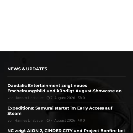
NEWS & UPDATES
Daedalic Entertainment zeigt neues
Erscheinungsbild und kündigt August-Showcase an
von
Hannes Linsbauer
7. August 2026
0
Expeditions: Samurai startet im Early Access auf
Steam
von
Hannes Linsbauer
7. August 2026
0
NC zeigt AION 2, CINDER CITY und Project Bonfire bei