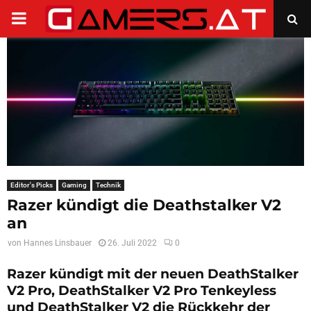
PRIMARY
MENU
Editor's Picks
Gaming
Technik
Razer kündigt die Deathstalker V2
an
von
Hannes Linsbauer
26. Juli 2022
0
Razer kündigt mit der neuen DeathStalker
V2 Pro, DeathStalker V2 Pro Tenkeyless
und DeathStalker V2 die Rückkehr der