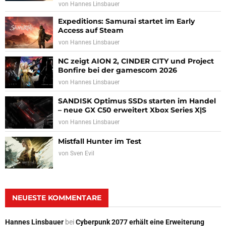
von
Hannes Linsbauer
Expeditions: Samurai startet im Early
Access auf Steam
von
Hannes Linsbauer
NC zeigt AION 2, CINDER CITY und Project
Bonfire bei der gamescom 2026
von
Hannes Linsbauer
SANDISK Optimus SSDs starten im Handel
– neue GX C50 erweitert Xbox Series X|S
von
Hannes Linsbauer
Mistfall Hunter im Test
von
Sven Evil
NEUESTE KOMMENTARE
Hannes Linsbauer
bei
Cyberpunk 2077 erhält eine Erweiterung