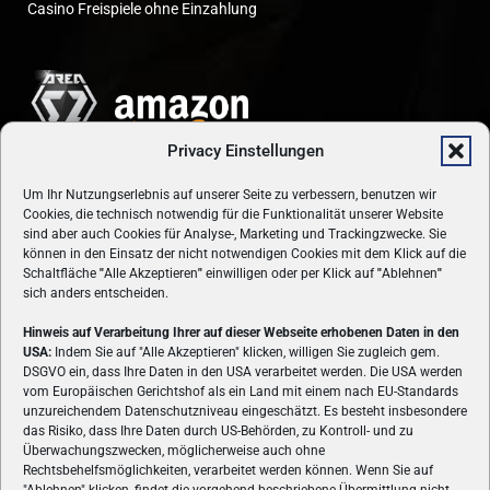
Casino Freispiele ohne Einzahlung
Privacy Einstellungen
Um Ihr Nutzungserlebnis auf unserer Seite zu verbessern, benutzen wir
Cookies, die technisch notwendig für die Funktionalität unserer Website
sind aber auch Cookies für Analyse-, Marketing und Trackingzwecke. Sie
können in den Einsatz der nicht notwendigen Cookies mit dem Klick auf die
Schaltfläche
"
Alle Akzeptieren
"
einwilligen oder per Klick auf
"
Ablehnen
"
sich anders entscheiden.
Hinweis auf Verarbeitung Ihrer auf dieser Webseite erhobenen Daten in den
USA:
Indem Sie auf "Alle Akzeptieren" klicken, willigen Sie zugleich gem.
ÜBER UNS
DSGVO ein, dass Ihre Daten in den USA verarbeitet werden. Die USA werden
vom Europäischen Gerichtshof als ein Land mit einem nach EU-Standards
VON GAMERN, FÜR GAMER! Gamers.at ist das älteste Online-
unzureichendem Datenschutzniveau eingeschätzt. Es besteht insbesondere
Spielemagazin Österreichs und bringt täglich aktuelle News,
das Risiko, dass Ihre Daten durch US-Behörden, zu Kontroll- und zu
Reviews und Videos zu PC- und Konsolenspielen, Gaming-
Überwachungszwecken, möglicherweise auch ohne
Rechtsbehelfsmöglichkeiten, verarbeitet werden können. Wenn Sie auf
Hardware und aus der Welt des e-Sport's.