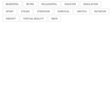
RENNSPIEL
RETRO
ROLLENSPIEL
SHOOTER
SIMULATION
SPORT
STEAM
STRATEGIE
SURVIVAL
SWITCH
TASTATUR
UBISOFT
VIRTUAL REALITY
XBOX