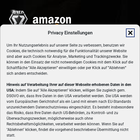
Privacy Einstellungen
Um Ihr Nutzungserlebnis auf unserer Seite zu verbessern, benutzen wir
Cookies, die technisch notwendig für die Funktionalität unserer Website
sind aber auch Cookies für Analyse-, Marketing und Trackingzwecke. Sie
können in den Einsatz der nicht notwendigen Cookies mit dem Klick auf die
Schaltfläche
"
Alle Akzeptieren
"
einwilligen oder per Klick auf
"
Ablehnen
"
sich anders entscheiden.
Hinweis auf Verarbeitung Ihrer auf dieser Webseite erhobenen Daten in den
USA:
Indem Sie auf "Alle Akzeptieren" klicken, willigen Sie zugleich gem.
ÜBER UNS
DSGVO ein, dass Ihre Daten in den USA verarbeitet werden. Die USA werden
vom Europäischen Gerichtshof als ein Land mit einem nach EU-Standards
VON GAMERN, FÜR GAMER! Gamers.at ist das älteste Online-
unzureichendem Datenschutzniveau eingeschätzt. Es besteht insbesondere
Spielemagazin Österreichs und bringt täglich aktuelle News,
das Risiko, dass Ihre Daten durch US-Behörden, zu Kontroll- und zu
Reviews und Videos zu PC- und Konsolenspielen, Gaming-
Überwachungszwecken, möglicherweise auch ohne
Rechtsbehelfsmöglichkeiten, verarbeitet werden können. Wenn Sie auf
Hardware und aus der Welt des e-Sport's.
"Ablehnen" klicken, findet die vorgehend beschriebene Übermittlung nicht
statt.
Schreib uns:
redaktion@gamers.at