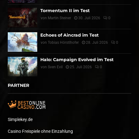
Tormentum II im Test
von
Martin Steiner
30. Juli 2026
0
Echoes of Aincrad im Test
von
Tobias Hörstlhofer
28. Juli 2026
0
Halo: Campaign Evolved im Test
von
Sven Evil
25. Juli 2026
0
PARTNER
Simplekey.de
Casino Freispiele ohne Einzahlung