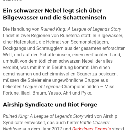
Ein schwarzer Nebel legt sich über
Bilgewasser und die Schatteninseln
Die Handlung von
Ruined King: A League of Legends Story
findet in zwei Regionen von Runeterra statt: In Bilgewasser,
einer Hafenstadt, die Heimat von Seemonsterjägern,
Dockgangs und Schmugglern aus der gesamten erforschten
Welt, und auf den Schatteninseln, einem verfluchten Land,
umhüllt von dem tödlichen schwarzen Nebel, der alles
verdirbt, was mit ihm in Berührung kommt. Um einen
gemeinsamen und geheimnisvollen Gegner zu besiegen,
müssen die Spieler eine ungewöhnliche Gruppe aus
beliebten
League of Legends
-Champions bilden – Miss
Fortune, Illaoi, Braum, Yasuo, Ahri und Pyke.
Airship Syndicate und Riot Forge
Ruined King: A League of Legends Story
wird von Airship
Syndicate entwickelt, das auch hinter
Battle Chasers:
Nightwar
aus dem Jahr 2017 und
Darksiders Genesis
steckt.