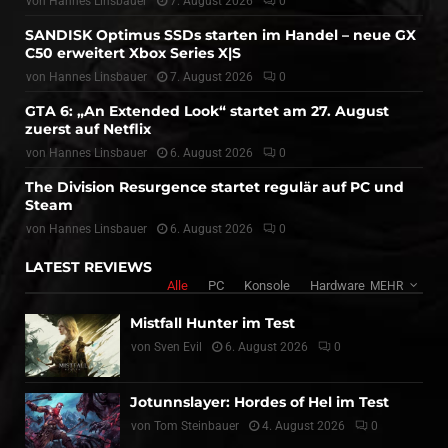
von
Hannes Linsbauer
7. August 2026
0
SANDISK Optimus SSDs starten im Handel – neue GX
C50 erweitert Xbox Series X|S
von
Hannes Linsbauer
7. August 2026
0
GTA 6: „An Extended Look“ startet am 27. August
zuerst auf Netflix
von
Hannes Linsbauer
6. August 2026
0
The Division Resurgence startet regulär auf PC und
Steam
von
Hannes Linsbauer
6. August 2026
0
LATEST REVIEWS
Alle
PC
Konsole
Hardware
MEHR
Mistfall Hunter im Test
von
Sven Evil
6. August 2026
0
Jotunnslayer: Hordes of Hel im Test
von
Tom Steinbauer
4. August 2026
0