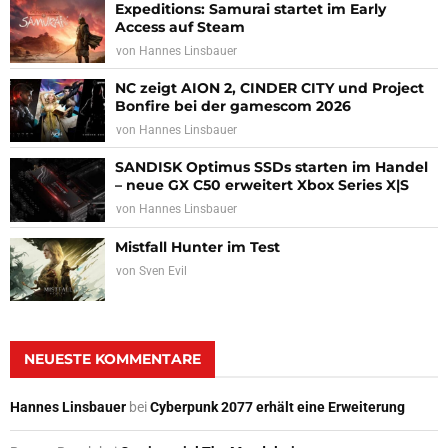
Expeditions: Samurai startet im Early
Access auf Steam
von
Hannes Linsbauer
NC zeigt AION 2, CINDER CITY und Project
Bonfire bei der gamescom 2026
von
Hannes Linsbauer
SANDISK Optimus SSDs starten im Handel
– neue GX C50 erweitert Xbox Series X|S
von
Hannes Linsbauer
Mistfall Hunter im Test
von
Sven Evil
NEUESTE KOMMENTARE
Hannes Linsbauer
bei
Cyberpunk 2077 erhält eine Erweiterung