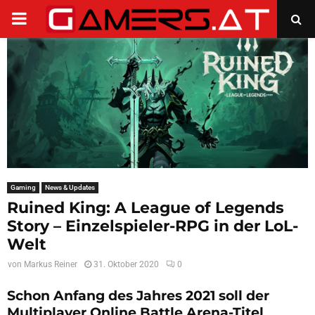
PRIMARY
MENU
Gaming
News & Updates
Ruined King: A League of Legends
Story – Einzelspieler-RPG in der LoL-
Welt
von
Markus Reiner
31. Oktober 2020
0
Schon Anfang des Jahres 2021 soll der
Multiplayer Online Battle Arena-Titel