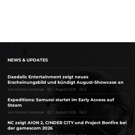
NEWS & UPDATES
Daedalic Entertainment zeigt neues
Erscheinungsbild und kündigt August-Showcase an
von
Hannes Linsbauer
7. August 2026
0
Expeditions: Samurai startet im Early Access auf
Steam
von
Hannes Linsbauer
7. August 2026
0
NC zeigt AION 2, CINDER CITY und Project Bonfire bei
der gamescom 2026