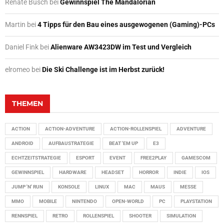
Renate Busch
bei
Gewinnspiel The Mandalorian
Martin
bei
4 Tipps für den Bau eines ausgewogenen (Gaming)-PCs
Daniel Fink
bei
Alienware AW3423DW im Test und Vergleich
elromeo
bei
Die Ski Challenge ist im Herbst zurück!
THEMEN
ACTION
ACTION-ADVENTURE
ACTION-ROLLENSPIEL
ADVENTURE
ANDROID
AUFBAUSTRATEGIE
BEAT 'EM UP
E3
ECHTZEITSTRATEGIE
ESPORT
EVENT
FREE2PLAY
GAMESCOM
GEWINNSPIEL
HARDWARE
HEADSET
HORROR
INDIE
IOS
JUMP 'N' RUN
KONSOLE
LINUX
MAC
MAUS
MESSE
MMO
MOBILE
NINTENDO
OPEN-WORLD
PC
PLAYSTATION
RENNSPIEL
RETRO
ROLLENSPIEL
SHOOTER
SIMULATION