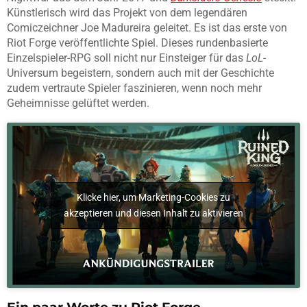
Künstlerisch wird das Projekt von dem legendären
Comiczeichner Joe Madureira geleitet. Es ist das erste von
Riot Forge veröffentlichte Spiel. Dieses rundenbasierte
Einzelspieler-RPG soll nicht nur Einsteiger für das
LoL
-
Universum begeistern, sondern auch mit der Geschichte
zudem vertraute Spieler faszinieren, wenn noch mehr
Geheimnisse gelüftet werden.
Klicke hier, um Marketing-Cookies zu
akzeptieren und diesen Inhalt zu aktivieren