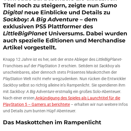
Titel noch zu steigern, zeigte nun
Sumo
Digital
neue Einblicke und Details zu
Sackboy: A Big Adventure
– dem
exklusiven PS5 Plattformer des
LittleBigPlanet
Universums. Dabei wurden
auch spezielle Editionen und Merchandise
Artikel vorgestellt.
Knapp 12 Jahre ist es her, seit der erste Ableger des
LittleBigPlanet
-
Franchises auf der
PlayStation 3
erschien. Seitdem ist
Sackboy
als
unscheinbares, aber dennoch stets Präsentes Maskottchen der
PlayStation
Welt nicht mehr wegzudenken. Nun rücken die Entwickler
Sackboy
selbst so richtig alleine in’s Rampenlicht. Sie spendieren ihm
mit
Sackboy: A Big Adventure
erstmalig ein großes Solo-Abenteuer.
Nach einer ersten
Ankündigung des Spieles als Launchtitel für die
PlayStation 5 – Gamers.at berichtete
– erhalten wir nun weitere Infos
und Details zum bunten Hüpf-Abenteuer.
Das Maskottchen im Rampenlicht