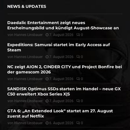
NEWS & UPDATES
Daedalic Entertainment zeigt neues
Erscheinungsbild und kündigt August-Showcase an
von
Hannes Linsbauer
7. August 2026
0
Expeditions: Samurai startet im Early Access auf
Steam
von
Hannes Linsbauer
7. August 2026
0
NC zeigt AION 2, CINDER CITY und Project Bonfire bei
der gamescom 2026
von
Hannes Linsbauer
7. August 2026
0
SANDISK Optimus SSDs starten im Handel – neue GX
C50 erweitert Xbox Series X|S
von
Hannes Linsbauer
7. August 2026
0
GTA 6: „An Extended Look“ startet am 27. August
zuerst auf Netflix
von
Hannes Linsbauer
6. August 2026
0