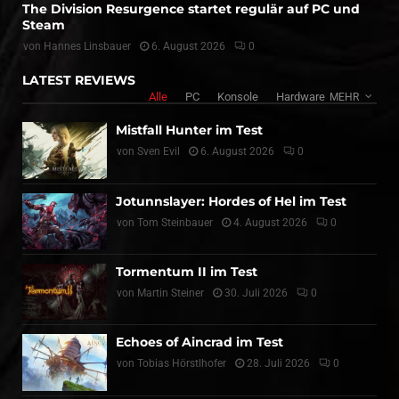
The Division Resurgence startet regulär auf PC und
Steam
von
Hannes Linsbauer
6. August 2026
0
LATEST REVIEWS
Alle
PC
Konsole
Hardware
MEHR
Mistfall Hunter im Test
von
Sven Evil
6. August 2026
0
Jotunnslayer: Hordes of Hel im Test
von
Tom Steinbauer
4. August 2026
0
Tormentum II im Test
von
Martin Steiner
30. Juli 2026
0
Echoes of Aincrad im Test
von
Tobias Hörstlhofer
28. Juli 2026
0