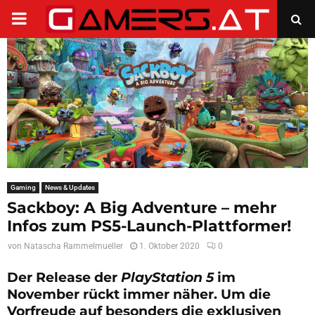
PRIMARY
MENU
Gaming
News & Updates
Sackboy: A Big Adventure – mehr
Infos zum PS5-Launch-Plattformer!
von
Natascha Rammelmueller
1. Oktober 2020
0
Der Release der
PlayStation 5
im
November rückt immer näher. Um die
Vorfreude auf besonders die exklusiven