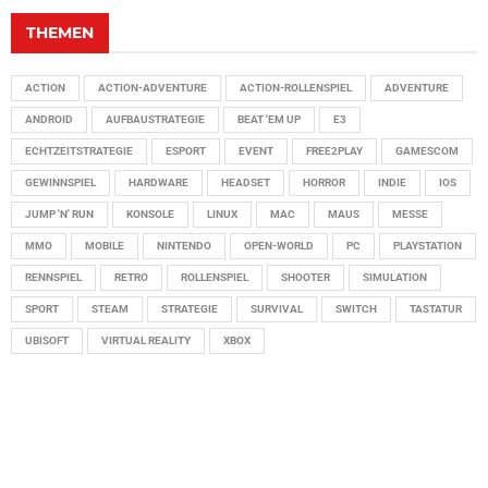
THEMEN
ACTION
ACTION-ADVENTURE
ACTION-ROLLENSPIEL
ADVENTURE
ANDROID
AUFBAUSTRATEGIE
BEAT 'EM UP
E3
ECHTZEITSTRATEGIE
ESPORT
EVENT
FREE2PLAY
GAMESCOM
GEWINNSPIEL
HARDWARE
HEADSET
HORROR
INDIE
IOS
JUMP 'N' RUN
KONSOLE
LINUX
MAC
MAUS
MESSE
MMO
MOBILE
NINTENDO
OPEN-WORLD
PC
PLAYSTATION
RENNSPIEL
RETRO
ROLLENSPIEL
SHOOTER
SIMULATION
SPORT
STEAM
STRATEGIE
SURVIVAL
SWITCH
TASTATUR
UBISOFT
VIRTUAL REALITY
XBOX