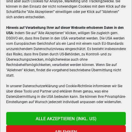
sind aber auch Cookies für Analyse-, Marketing und Trackingzwecke. Sie
können in den Einsatz der nicht notwendigen Cookies mit dem Klick auf die
Schaltfläche
"
Alle Akzeptieren
"
einwilligen oder per Klick auf
"
Ablehnen
"
sich anders entscheiden.
Hinweis auf Verarbeitung Ihrer auf dieser Webseite erhobenen Daten in den
USA:
Indem Sie auf "Alle Akzeptieren" klicken, willigen Sie zugleich gem.
ÜBER UNS
DSGVO ein, dass Ihre Daten in den USA verarbeitet werden. Die USA werden
vom Europäischen Gerichtshof als ein Land mit einem nach EU-Standards
VON GAMERN, FÜR GAMER! Gamers.at ist das älteste Online-
unzureichendem Datenschutzniveau eingeschätzt. Es besteht insbesondere
Spielemagazin Österreichs und bringt täglich aktuelle News,
das Risiko, dass Ihre Daten durch US-Behörden, zu Kontroll- und zu
Reviews und Videos zu PC- und Konsolenspielen, Gaming-
Überwachungszwecken, möglicherweise auch ohne
Rechtsbehelfsmöglichkeiten, verarbeitet werden können. Wenn Sie auf
Hardware und aus der Welt des e-Sport's.
"Ablehnen" klicken, findet die vorgehend beschriebene Übermittlung nicht
statt.
Schreib uns:
redaktion@gamers.at
In unserer Datenschutzerklärung und Cookie-Richtlinie informieren wir Sie
über diese Tools und Partner und erklären Ihnen genau, was eine
FOLGE UNS
Datenübermittlung in die USA bedeuten kann. Sie können Ihre Privatsphäre-
Einstellungen auf Wunsch jederzeit individuell anpassen oder widerrufen.
ALLE AKZEPTIEREN (INKL. US)
ABLEHNEN