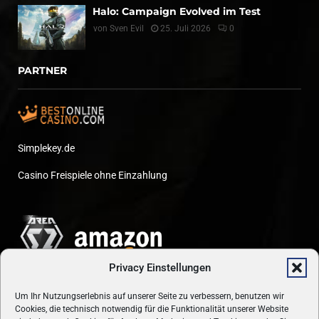
Halo: Campaign Evolved im Test
von
Sven Evil
25. Juli 2026
0
PARTNER
Simplekey.de
Casino Freispiele ohne Einzahlung
Privacy Einstellungen
Um Ihr Nutzungserlebnis auf unserer Seite zu verbessern, benutzen wir
Cookies, die technisch notwendig für die Funktionalität unserer Website