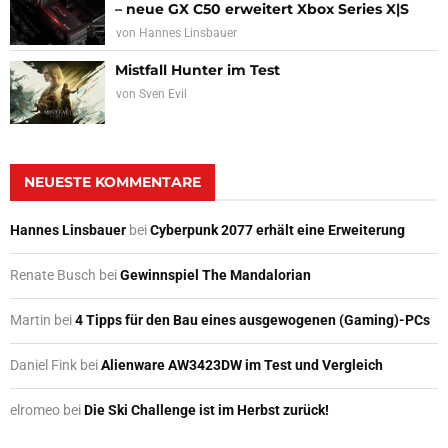
– neue GX C50 erweitert Xbox Series X|S
von
Hannes Linsbauer
Mistfall Hunter im Test
von
Sven Evil
NEUESTE KOMMENTARE
Hannes Linsbauer
bei
Cyberpunk 2077 erhält eine Erweiterung
Renate Busch
bei
Gewinnspiel The Mandalorian
Martin
bei
4 Tipps für den Bau eines ausgewogenen (Gaming)-PCs
Daniel Fink
bei
Alienware AW3423DW im Test und Vergleich
elromeo
bei
Die Ski Challenge ist im Herbst zurück!