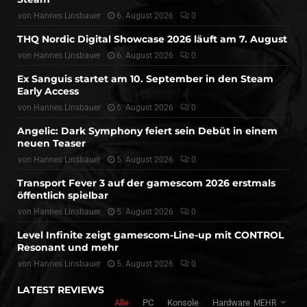
von
Hannes Linsbauer
6. August 2026
0
THQ Nordic Digital Showcase 2026 läuft am 7. August
von
Hannes Linsbauer
6. August 2026
0
Ex Sanguis startet am 10. September in den Steam
Early Access
von
Hannes Linsbauer
6. August 2026
0
Angelic: Dark Symphony feiert sein Debüt in einem
neuen Teaser
von
Hannes Linsbauer
5. August 2026
0
Transport Fever 3 auf der gamescom 2026 erstmals
öffentlich spielbar
von
Hannes Linsbauer
5. August 2026
0
Level Infinite zeigt gamescom-Line-up mit CONTROL
Resonant und mehr
von
Hannes Linsbauer
5. August 2026
0
LATEST REVIEWS
Alle
PC
Konsole
Hardware
MEHR