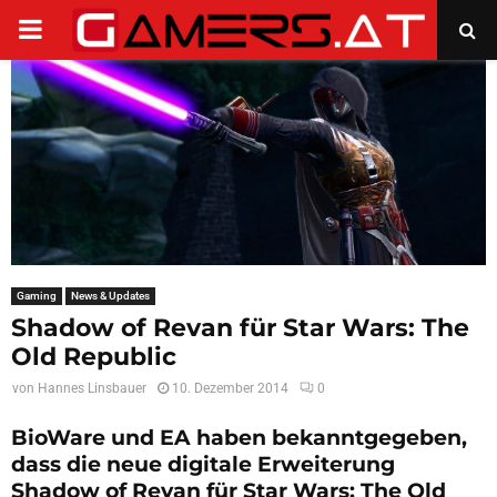
PRIMARY
MENU
Gaming
News & Updates
Shadow of Revan für Star Wars: The
Old Republic
von
Hannes Linsbauer
10. Dezember 2014
0
BioWare und EA haben bekanntgegeben,
dass die neue digitale Erweiterung
Shadow of Revan für Star Wars: The Old