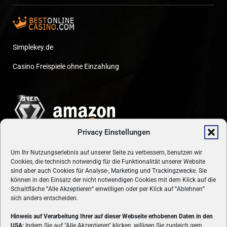
Simplekey.de
Casino Freispiele ohne Einzahlung
Privacy Einstellungen
Um Ihr Nutzungserlebnis auf unserer Seite zu verbessern, benutzen wir
Cookies, die technisch notwendig für die Funktionalität unserer Website
sind aber auch Cookies für Analyse-, Marketing und Trackingzwecke. Sie
können in den Einsatz der nicht notwendigen Cookies mit dem Klick auf die
Schaltfläche
"
Alle Akzeptieren
"
einwilligen oder per Klick auf
"
Ablehnen
"
sich anders entscheiden.
Hinweis auf Verarbeitung Ihrer auf dieser Webseite erhobenen Daten in den
USA:
Indem Sie auf "Alle Akzeptieren" klicken, willigen Sie zugleich gem.