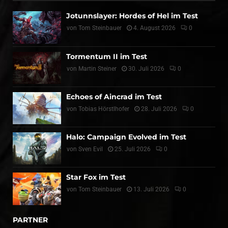
Jotunnslayer: Hordes of Hel im Test
von
Tom Steinbauer
4. August 2026
0
Tormentum II im Test
von
Martin Steiner
30. Juli 2026
0
Echoes of Aincrad im Test
von
Tobias Hörstlhofer
28. Juli 2026
0
Halo: Campaign Evolved im Test
von
Sven Evil
25. Juli 2026
0
Star Fox im Test
von
Tom Steinbauer
13. Juli 2026
0
PARTNER