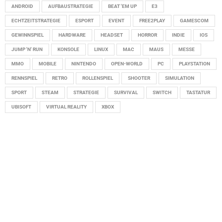
ANDROID
AUFBAUSTRATEGIE
BEAT 'EM UP
E3
ECHTZEITSTRATEGIE
ESPORT
EVENT
FREE2PLAY
GAMESCOM
GEWINNSPIEL
HARDWARE
HEADSET
HORROR
INDIE
IOS
JUMP 'N' RUN
KONSOLE
LINUX
MAC
MAUS
MESSE
MMO
MOBILE
NINTENDO
OPEN-WORLD
PC
PLAYSTATION
RENNSPIEL
RETRO
ROLLENSPIEL
SHOOTER
SIMULATION
SPORT
STEAM
STRATEGIE
SURVIVAL
SWITCH
TASTATUR
UBISOFT
VIRTUAL REALITY
XBOX