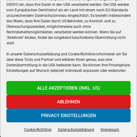
ÜBER UNS
DSGVO ein, dass Ihre Daten in den USA verarbeitet werden. Die USA werden
vom Europäischen Gerichtshof als ein Land mit einem nach EU-Standards
VON GAMERN, FÜR GAMER! Gamers.at ist das älteste Online-
unzureichendem Datenschutzniveau eingeschätzt. Es besteht insbesondere
Spielemagazin Österreichs und bringt täglich aktuelle News,
das Risiko, dass Ihre Daten durch US-Behörden, zu Kontroll- und zu
Reviews und Videos zu PC- und Konsolenspielen, Gaming-
Überwachungszwecken, möglicherweise auch ohne
Rechtsbehelfsmöglichkeiten, verarbeitet werden können. Wenn Sie auf
Hardware und aus der Welt des e-Sport's.
"Ablehnen" klicken, findet die vorgehend beschriebene Übermittlung nicht
statt.
Schreib uns:
redaktion@gamers.at
In unserer Datenschutzerklärung und Cookie-Richtlinie informieren wir Sie
über diese Tools und Partner und erklären Ihnen genau, was eine
FOLGE UNS
Datenübermittlung in die USA bedeuten kann. Sie können Ihre Privatsphäre-
Einstellungen auf Wunsch jederzeit individuell anpassen oder widerrufen.
ALLE AKZEPTIEREN (INKL. US)
ABLEHNEN
PRIVACY EINSTELLUNGEN
Gamers.at v6 © 1999-2024 All Rights Reserved -
Kontakt
|
Impressum
|
Datenschutzerklärung
|
Cookie Richtline
- Developed by
linomedia
Cookie-Richtlinie
Datenschutzerklärung
Impressum
powered by
overclockers.at