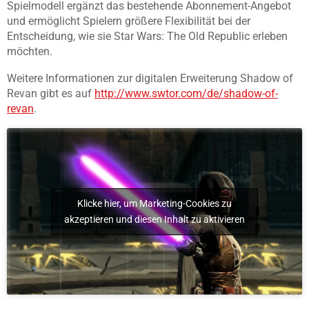
Spielmodell ergänzt das bestehende Abonnement-Angebot
und ermöglicht Spielern größere Flexibilität bei der
Entscheidung, wie sie Star Wars: The Old Republic erleben
möchten.
Weitere Informationen zur digitalen Erweiterung Shadow of
Revan gibt es auf
http://www.swtor.com/de/shadow-of-
revan
.
Klicke hier, um Marketing-Cookies zu
akzeptieren und diesen Inhalt zu aktivieren