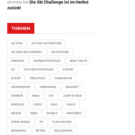
elromeo
bei
Die Ski Challenge ist im Herbst
zurück!
THEMEN
ACTION
ACTION-ADVENTURE
ACTION-ROLLENSPIEL
ADVENTURE
ANDROID
AUFBAUSTRATEGIE
BEAT 'EM UP
E3
ECHTZEITSTRATEGIE
ESPORT
EVENT
FREE2PLAY
GAMESCOM
GEWINNSPIEL
HARDWARE
HEADSET
HORROR
INDIE
IOS
JUMP 'N' RUN
KONSOLE
LINUX
MAC
MAUS
MESSE
MMO
MOBILE
NINTENDO
OPEN-WORLD
PC
PLAYSTATION
RENNSPIEL
RETRO
ROLLENSPIEL