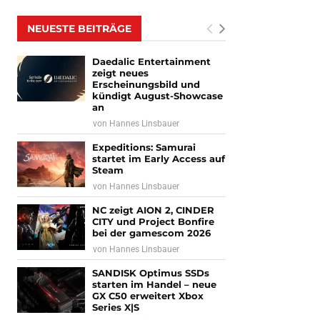
NEUESTE BEITRÄGE
Daedalic Entertainment
zeigt neues
Erscheinungsbild und
kündigt August-Showcase
an
von
Hannes Linsbauer
Expeditions: Samurai
startet im Early Access auf
Steam
von
Hannes Linsbauer
NC zeigt AION 2, CINDER
CITY und Project Bonfire
bei der gamescom 2026
von
Hannes Linsbauer
SANDISK Optimus SSDs
starten im Handel – neue
GX C50 erweitert Xbox
Series X|S