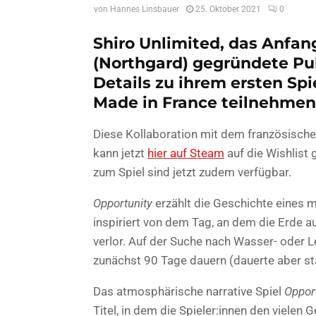
von
Hannes Linsbauer
25. Oktober 2021
0
Shiro Unlimited, das Anfan
(Northgard) gegründete Pub
Details zu ihrem ersten Sp
Made in France teilnehmen
Diese Kollaboration mit dem französisc
kann jetzt
hier auf Steam
auf die Wishlist 
zum Spiel sind jetzt zudem verfügbar.
Opportunity
erzählt die Geschichte eines 
inspiriert von dem Tag, an dem die Erde a
verlor. Auf der Suche nach Wasser- oder L
zunächst 90 Tage dauern (dauerte aber st
Das atmosphärische narrative Spiel
Oppor
Titel, in dem die Spieler:innen den vielen 