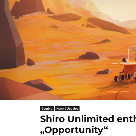
Gaming
News & Updates
Shiro Unlimited enth
„Opportunity“