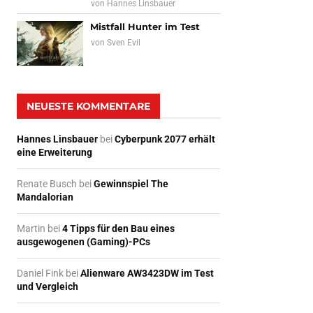
von
Hannes Linsbauer
Mistfall Hunter im Test
von
Sven Evil
NEUESTE KOMMENTARE
Hannes Linsbauer
bei
Cyberpunk 2077 erhält
eine Erweiterung
Renate Busch
bei
Gewinnspiel The
Mandalorian
Martin
bei
4 Tipps für den Bau eines
ausgewogenen (Gaming)-PCs
Daniel Fink
bei
Alienware AW3423DW im Test
und Vergleich