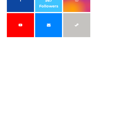
567
Followers