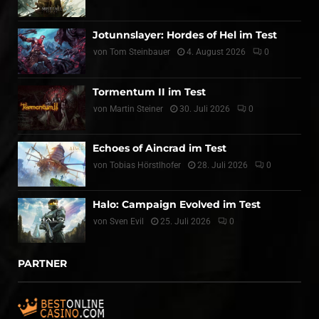
Jotunnslayer: Hordes of Hel im Test
von
Tom Steinbauer
4. August 2026
0
Tormentum II im Test
von
Martin Steiner
30. Juli 2026
0
Echoes of Aincrad im Test
von
Tobias Hörstlhofer
28. Juli 2026
0
Halo: Campaign Evolved im Test
von
Sven Evil
25. Juli 2026
0
PARTNER