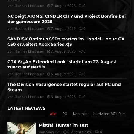
von
Hannes Linsbauer
7. August 2026
0
NC zeigt AION 2, CINDER CITY und Project Bonfire bei
der gamescom 2026
von
Hannes Linsbauer
7. August 2026
0
SANDISK Optimus SSDs starten im Handel – neue GX
C50 erweitert Xbox Series X|S
von
Hannes Linsbauer
7. August 2026
0
GTA 6: „An Extended Look“ startet am 27. August
zuerst auf Netflix
von
Hannes Linsbauer
6. August 2026
0
The Division Resurgence startet regulär auf PC und
Steam
von
Hannes Linsbauer
6. August 2026
0
LATEST REVIEWS
Alle
PC
Konsole
Hardware
MEHR
Mistfall Hunter im Test
von
Sven Evil
6. August 2026
0