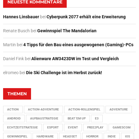
NEUESTE KOMMENTARE
Hannes Linsbauer
bei
Cyberpunk 2077 erhält eine Erweiterung
Renate Busch
bei
Gewinnspiel The Mandalorian
Martin
bei
4 Tipps für den Bau eines ausgewogenen (Gaming)-PCs
Daniel Fink
bei
Alienware AW3423DW im Test und Vergleich
elromeo
bei
Die Ski Challenge ist im Herbst zurück!
THEMEN
ACTION
ACTION-ADVENTURE
ACTION-ROLLENSPIEL
ADVENTURE
ANDROID
AUFBAUSTRATEGIE
BEAT 'EM UP
E3
ECHTZEITSTRATEGIE
ESPORT
EVENT
FREE2PLAY
GAMESCOM
GEWINNSPIEL
HARDWARE
HEADSET
HORROR
INDIE
IOS