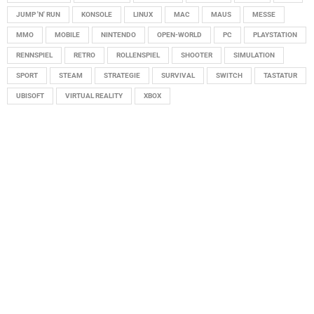
JUMP 'N' RUN
KONSOLE
LINUX
MAC
MAUS
MESSE
MMO
MOBILE
NINTENDO
OPEN-WORLD
PC
PLAYSTATION
RENNSPIEL
RETRO
ROLLENSPIEL
SHOOTER
SIMULATION
SPORT
STEAM
STRATEGIE
SURVIVAL
SWITCH
TASTATUR
UBISOFT
VIRTUAL REALITY
XBOX