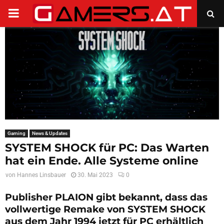
PRIMARY
MENU
Gaming
News & Updates
SYSTEM SHOCK für PC: Das Warten
hat ein Ende. Alle Systeme online
von
Hannes Linsbauer
30. Mai 2023
0
Publisher PLAION gibt bekannt, dass das
vollwertige Remake von SYSTEM SHOCK
aus dem Jahr 1994 jetzt für PC erhältlich