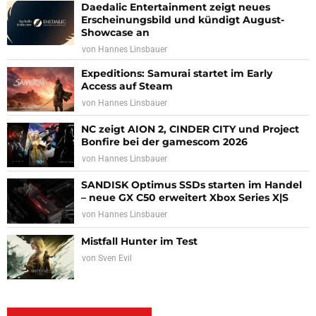
Daedalic Entertainment zeigt neues
Erscheinungsbild und kündigt August-
Showcase an
von
Hannes Linsbauer
Expeditions: Samurai startet im Early
Access auf Steam
von
Hannes Linsbauer
NC zeigt AION 2, CINDER CITY und Project
Bonfire bei der gamescom 2026
von
Hannes Linsbauer
SANDISK Optimus SSDs starten im Handel
– neue GX C50 erweitert Xbox Series X|S
von
Hannes Linsbauer
Mistfall Hunter im Test
von
Sven Evil