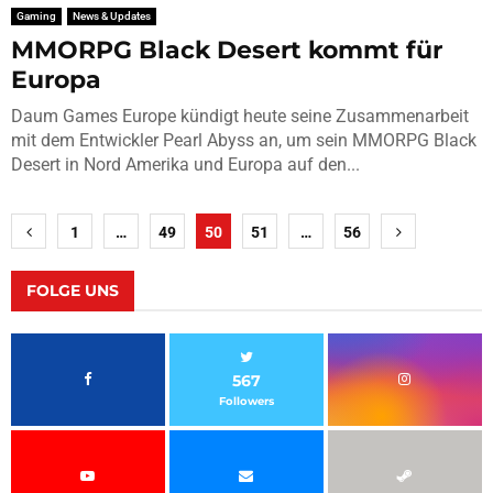
Gaming
News & Updates
MMORPG Black Desert kommt für
Europa
Daum Games Europe kündigt heute seine Zusammenarbeit
mit dem Entwickler Pearl Abyss an, um sein MMORPG Black
Desert in Nord Amerika und Europa auf den...
Seitennummerierung
1
…
49
50
51
…
56
der
Beiträge
FOLGE UNS
567
Followers