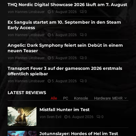
THQ Nordic Digital Showcase 2026 läuft am 7. August
von
Hannes Linsbauer
6. August 2026
0
Ex Sanguis startet am 10. September in den Steam
Early Access
von
Hannes Linsbauer
6. August 2026
0
Angelic: Dark Symphony feiert sein Debüt in einem
neuen Teaser
von
Hannes Linsbauer
5. August 2026
0
Transport Fever 3 auf der gamescom 2026 erstmals
öffentlich spielbar
von
Hannes Linsbauer
5. August 2026
0
LATEST REVIEWS
Alle
PC
Konsole
Hardware
MEHR
Mistfall Hunter im Test
von
Sven Evil
6. August 2026
0
Jotunnslayer: Hordes of Hel im Test