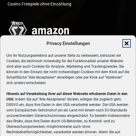
Casino Freispiele ohne Einzahlung
Privacy Einstellungen
Um Ihr Nutzungserlebnis auf unserer Seite zu verbessern, benutzen wir
Cookies, die technisch notwendig für die Funktionalität unserer Website
sind aber auch Cookies für Analyse-, Marketing und Trackingzwecke. Sie
können in den Einsatz der nicht notwendigen Cookies mit dem Klick auf die
Schaltfläche
"
Alle Akzeptieren
"
einwilligen oder per Klick auf
"
Ablehnen
"
sich anders entscheiden.
Hinweis auf Verarbeitung Ihrer auf dieser Webseite erhobenen Daten in den
USA:
Indem Sie auf "Alle Akzeptieren" klicken, willigen Sie zugleich gem.
ÜBER UNS
DSGVO ein, dass Ihre Daten in den USA verarbeitet werden. Die USA werden
vom Europäischen Gerichtshof als ein Land mit einem nach EU-Standards
VON GAMERN, FÜR GAMER! Gamers.at ist das älteste Online-
unzureichendem Datenschutzniveau eingeschätzt. Es besteht insbesondere
Spielemagazin Österreichs und bringt täglich aktuelle News,
das Risiko, dass Ihre Daten durch US-Behörden, zu Kontroll- und zu
Reviews und Videos zu PC- und Konsolenspielen, Gaming-
Überwachungszwecken, möglicherweise auch ohne
Rechtsbehelfsmöglichkeiten, verarbeitet werden können. Wenn Sie auf
Hardware und aus der Welt des e-Sport's.