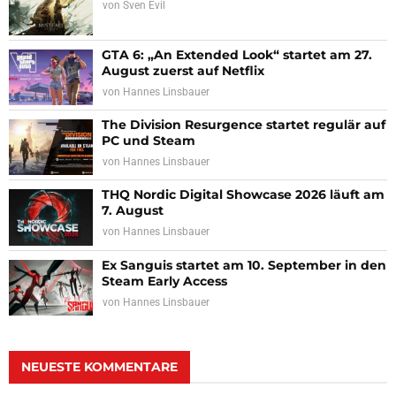
von
Sven Evil
GTA 6: „An Extended Look“ startet am 27.
August zuerst auf Netflix
von
Hannes Linsbauer
The Division Resurgence startet regulär auf
PC und Steam
von
Hannes Linsbauer
THQ Nordic Digital Showcase 2026 läuft am
7. August
von
Hannes Linsbauer
Ex Sanguis startet am 10. September in den
Steam Early Access
von
Hannes Linsbauer
NEUESTE KOMMENTARE