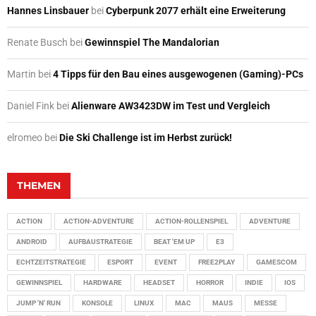
Hannes Linsbauer
bei
Cyberpunk 2077 erhält eine Erweiterung
Renate Busch
bei
Gewinnspiel The Mandalorian
Martin
bei
4 Tipps für den Bau eines ausgewogenen (Gaming)-PCs
Daniel Fink
bei
Alienware AW3423DW im Test und Vergleich
elromeo
bei
Die Ski Challenge ist im Herbst zurück!
THEMEN
ACTION
ACTION-ADVENTURE
ACTION-ROLLENSPIEL
ADVENTURE
ANDROID
AUFBAUSTRATEGIE
BEAT 'EM UP
E3
ECHTZEITSTRATEGIE
ESPORT
EVENT
FREE2PLAY
GAMESCOM
GEWINNSPIEL
HARDWARE
HEADSET
HORROR
INDIE
IOS
JUMP 'N' RUN
KONSOLE
LINUX
MAC
MAUS
MESSE