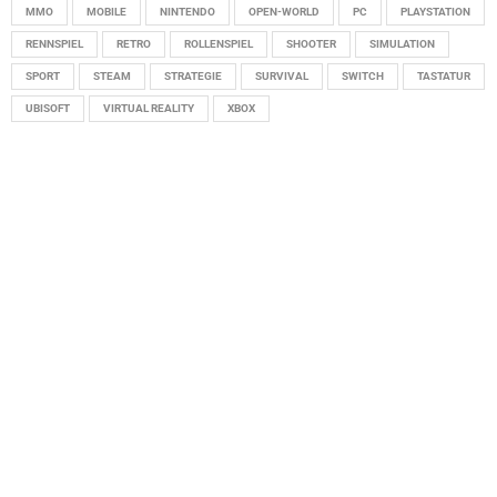
MMO
MOBILE
NINTENDO
OPEN-WORLD
PC
PLAYSTATION
RENNSPIEL
RETRO
ROLLENSPIEL
SHOOTER
SIMULATION
SPORT
STEAM
STRATEGIE
SURVIVAL
SWITCH
TASTATUR
UBISOFT
VIRTUAL REALITY
XBOX