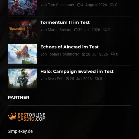
von
Tom Steinbauer
4. August 2026
0
Tormentum II im Test
von
Martin Steiner
30. Juli 2026
0
Echoes of Aincrad im Test
von
Tobias Hörstlhofer
28. Juli 2026
0
Halo: Campaign Evolved im Test
von
Sven Evil
25. Juli 2026
0
PARTNER
Simplekey.de