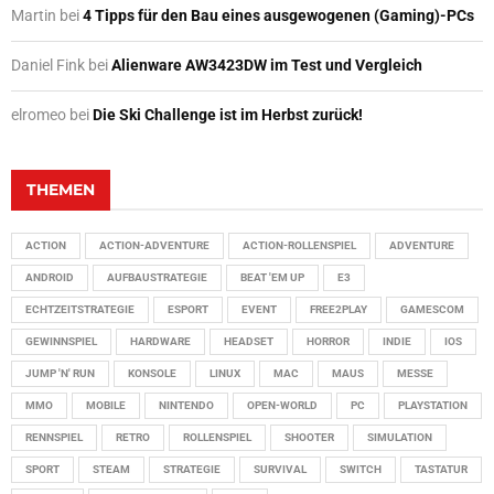
Martin
bei
4 Tipps für den Bau eines ausgewogenen (Gaming)-PCs
Daniel Fink
bei
Alienware AW3423DW im Test und Vergleich
elromeo
bei
Die Ski Challenge ist im Herbst zurück!
THEMEN
ACTION
ACTION-ADVENTURE
ACTION-ROLLENSPIEL
ADVENTURE
ANDROID
AUFBAUSTRATEGIE
BEAT 'EM UP
E3
ECHTZEITSTRATEGIE
ESPORT
EVENT
FREE2PLAY
GAMESCOM
GEWINNSPIEL
HARDWARE
HEADSET
HORROR
INDIE
IOS
JUMP 'N' RUN
KONSOLE
LINUX
MAC
MAUS
MESSE
MMO
MOBILE
NINTENDO
OPEN-WORLD
PC
PLAYSTATION
RENNSPIEL
RETRO
ROLLENSPIEL
SHOOTER
SIMULATION
SPORT
STEAM
STRATEGIE
SURVIVAL
SWITCH
TASTATUR