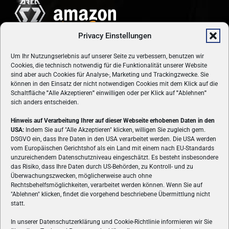
Privacy Einstellungen
Um Ihr Nutzungserlebnis auf unserer Seite zu verbessern, benutzen wir
Cookies, die technisch notwendig für die Funktionalität unserer Website
sind aber auch Cookies für Analyse-, Marketing und Trackingzwecke. Sie
können in den Einsatz der nicht notwendigen Cookies mit dem Klick auf die
Schaltfläche
"
Alle Akzeptieren
"
einwilligen oder per Klick auf
"
Ablehnen
"
sich anders entscheiden.
Hinweis auf Verarbeitung Ihrer auf dieser Webseite erhobenen Daten in den
USA:
Indem Sie auf "Alle Akzeptieren" klicken, willigen Sie zugleich gem.
ÜBER UNS
DSGVO ein, dass Ihre Daten in den USA verarbeitet werden. Die USA werden
vom Europäischen Gerichtshof als ein Land mit einem nach EU-Standards
VON GAMERN, FÜR GAMER! Gamers.at ist das älteste Online-
unzureichendem Datenschutzniveau eingeschätzt. Es besteht insbesondere
Spielemagazin Österreichs und bringt täglich aktuelle News,
das Risiko, dass Ihre Daten durch US-Behörden, zu Kontroll- und zu
Reviews und Videos zu PC- und Konsolenspielen, Gaming-
Überwachungszwecken, möglicherweise auch ohne
Hardware und aus der Welt des e-Sport's.
Rechtsbehelfsmöglichkeiten, verarbeitet werden können. Wenn Sie auf
"Ablehnen" klicken, findet die vorgehend beschriebene Übermittlung nicht
Schreib uns:
redaktion@gamers.at
statt.
In unserer Datenschutzerklärung und Cookie-Richtlinie informieren wir Sie