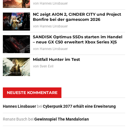
von
Hannes Linsbauer
NC zeigt AION 2, CINDER CITY und Project
Bonfire bei der gamescom 2026
von
Hannes Linsbauer
SANDISK Optimus SSDs starten im Handel
– neue GX C50 erweitert Xbox Series X|S
von
Hannes Linsbauer
Mistfall Hunter im Test
von
Sven Evil
NEUESTE KOMMENTARE
Hannes Linsbauer
bei
Cyberpunk 2077 erhält eine Erweiterung
Renate Busch
bei
Gewinnspiel The Mandalorian