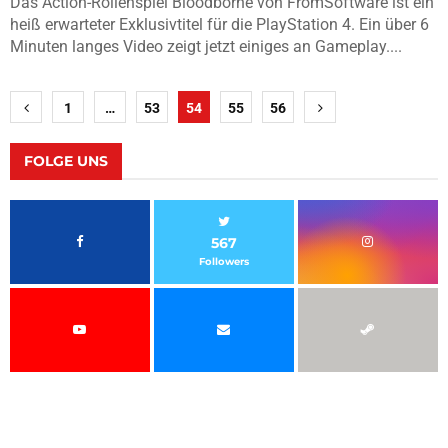
Das Action-Rollenspiel Bloodborne von FromSoftware ist ein
heiß erwarteter Exklusivtitel für die PlayStation 4. Ein über 6
Minuten langes Video zeigt jetzt einiges an Gameplay....
Seitennummerierung
1
…
53
54
55
56
der
Beiträge
FOLGE UNS
567
Followers