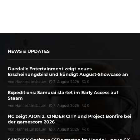
NEWS & UPDATES
Daedalic Entertainment zeigt neues
Erscheinungsbild und kündigt August-Showcase an
von
Hannes Linsbauer
7. August 2026
0
Expeditions: Samurai startet im Early Access auf
Steam
von
Hannes Linsbauer
7. August 2026
0
NC zeigt AION 2, CINDER CITY und Project Bonfire bei
der gamescom 2026
von
Hannes Linsbauer
7. August 2026
0
SANDISK Optimus SSDs starten im Handel – neue GX