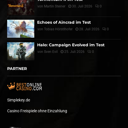
von
Martin Steiner
30. Juli 2026
0
Echoes of Aincrad im Test
von
Tobias Hörstlhofer
28. Juli 2026
0
Halo: Campaign Evolved im Test
von
Sven Evil
25. Juli 2026
0
PARTNER
Simplekey.de
Casino Freispiele ohne Einzahlung