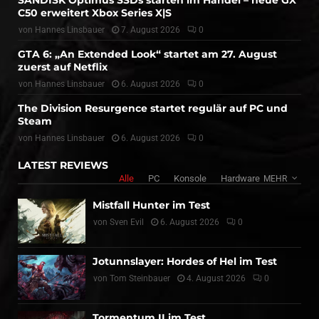
C50 erweitert Xbox Series X|S
von
Hannes Linsbauer
7. August 2026
0
GTA 6: „An Extended Look“ startet am 27. August
zuerst auf Netflix
von
Hannes Linsbauer
6. August 2026
0
The Division Resurgence startet regulär auf PC und
Steam
von
Hannes Linsbauer
6. August 2026
0
LATEST REVIEWS
Alle
PC
Konsole
Hardware
MEHR
Mistfall Hunter im Test
von
Sven Evil
6. August 2026
0
Jotunnslayer: Hordes of Hel im Test
von
Tom Steinbauer
4. August 2026
0
Tormentum II im Test