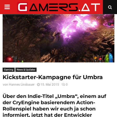
PRIMARY
MENU
Gaming
News & Updates
Kickstarter-Kampagne für Umbra
von
Hannes Linsbauer
15. Mai 2015
0
Über den Indie-Titel „Umbra“, einem auf
der CryEngine basierendem Action-
Rollenspiel haben wir euch ja schon
informiert, jetzt hat der Entwickler