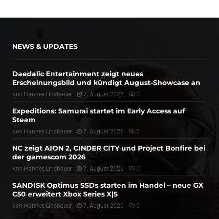
NEWS & UPDATES
Daedalic Entertainment zeigt neues
Erscheinungsbild und kündigt August-Showcase an
von
Hannes Linsbauer
7. August 2026
0
Expeditions: Samurai startet im Early Access auf
Steam
von
Hannes Linsbauer
7. August 2026
0
NC zeigt AION 2, CINDER CITY und Project Bonfire bei
der gamescom 2026
von
Hannes Linsbauer
7. August 2026
0
SANDISK Optimus SSDs starten im Handel – neue GX
C50 erweitert Xbox Series X|S
von
Hannes Linsbauer
7. August 2026
0