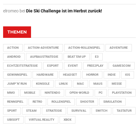
elromeo
bei
Die Ski Challenge ist im Herbst zurück!
THEMEN
ACTION
ACTION-ADVENTURE
ACTION-ROLLENSPIEL
ADVENTURE
ANDROID
AUFBAUSTRATEGIE
BEAT 'EM UP
E3
ECHTZEITSTRATEGIE
ESPORT
EVENT
FREE2PLAY
GAMESCOM
GEWINNSPIEL
HARDWARE
HEADSET
HORROR
INDIE
IOS
JUMP 'N' RUN
KONSOLE
LINUX
MAC
MAUS
MESSE
MMO
MOBILE
NINTENDO
OPEN-WORLD
PC
PLAYSTATION
RENNSPIEL
RETRO
ROLLENSPIEL
SHOOTER
SIMULATION
SPORT
STEAM
STRATEGIE
SURVIVAL
SWITCH
TASTATUR
UBISOFT
VIRTUAL REALITY
XBOX