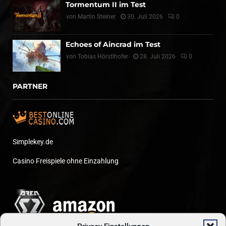
Tormentum II im Test
von
Martin Steiner
30. Juli 2026
0
Echoes of Aincrad im Test
von
Tobias Hörstlhofer
28. Juli 2026
0
PARTNER
Simplekey.de
Casino Freispiele ohne Einzahlung