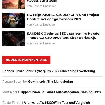
Access auf Steam
von
Hannes Linsbauer
NC zeigt AION 2, CINDER CITY und Project
Bonfire bei der gamescom 2026
von
Hannes Linsbauer
SANDISK Optimus SSDs starten im Handel
– neue GX C50 erweitert Xbox Series X|S
von
Hannes Linsbauer
NEUESTE KOMMENTARE
Hannes Linsbauer
bei
Cyberpunk 2077 erhält eine Erweiterung
Renate Busch
bei
Gewinnspiel The Mandalorian
Martin
bei
4 Tipps für den Bau eines ausgewogenen (Gaming)-PCs
Daniel Fink
bei
Alienware AW3423DW im Test und Vergleich