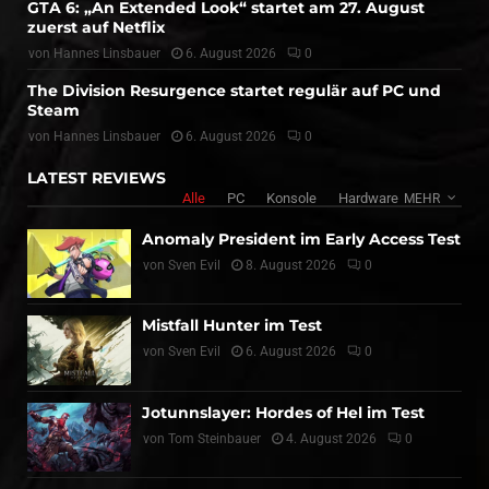
GTA 6: „An Extended Look“ startet am 27. August
zuerst auf Netflix
von
Hannes Linsbauer
6. August 2026
0
The Division Resurgence startet regulär auf PC und
Steam
von
Hannes Linsbauer
6. August 2026
0
LATEST REVIEWS
Alle
PC
Konsole
Hardware
MEHR
Anomaly President im Early Access Test
von
Sven Evil
8. August 2026
0
Mistfall Hunter im Test
von
Sven Evil
6. August 2026
0
Jotunnslayer: Hordes of Hel im Test
von
Tom Steinbauer
4. August 2026
0