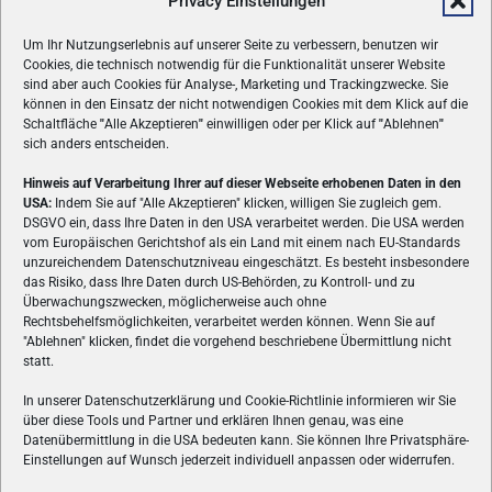
Privacy Einstellungen
Um Ihr Nutzungserlebnis auf unserer Seite zu verbessern, benutzen wir
Cookies, die technisch notwendig für die Funktionalität unserer Website
sind aber auch Cookies für Analyse-, Marketing und Trackingzwecke. Sie
können in den Einsatz der nicht notwendigen Cookies mit dem Klick auf die
Schaltfläche
"
Alle Akzeptieren
"
einwilligen oder per Klick auf
"
Ablehnen
"
sich anders entscheiden.
Hinweis auf Verarbeitung Ihrer auf dieser Webseite erhobenen Daten in den
USA:
Indem Sie auf "Alle Akzeptieren" klicken, willigen Sie zugleich gem.
ÜBER UNS
DSGVO ein, dass Ihre Daten in den USA verarbeitet werden. Die USA werden
vom Europäischen Gerichtshof als ein Land mit einem nach EU-Standards
VON GAMERN, FÜR GAMER! Gamers.at ist das älteste Online-
unzureichendem Datenschutzniveau eingeschätzt. Es besteht insbesondere
Spielemagazin Österreichs und bringt täglich aktuelle News,
das Risiko, dass Ihre Daten durch US-Behörden, zu Kontroll- und zu
Reviews und Videos zu PC- und Konsolenspielen, Gaming-
Überwachungszwecken, möglicherweise auch ohne
Rechtsbehelfsmöglichkeiten, verarbeitet werden können. Wenn Sie auf
Hardware und aus der Welt des e-Sport's.
"Ablehnen" klicken, findet die vorgehend beschriebene Übermittlung nicht
statt.
Schreib uns:
redaktion@gamers.at
In unserer Datenschutzerklärung und Cookie-Richtlinie informieren wir Sie
über diese Tools und Partner und erklären Ihnen genau, was eine
FOLGE UNS
Datenübermittlung in die USA bedeuten kann. Sie können Ihre Privatsphäre-
Einstellungen auf Wunsch jederzeit individuell anpassen oder widerrufen.