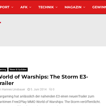
SPORT
AFK
TECHNIK
MAGAZIN
GEWINN
aming
News & Updates
orld of Warships: The Storm E3-
railer
n
Hannes Linsbauer
5. Juni 2014
0
rgaming hat anlässlich der nahenden E3 einen neuenTrailer zum
ritimen Free2Play MMO World of Warships: The Storm veröffentlicht.