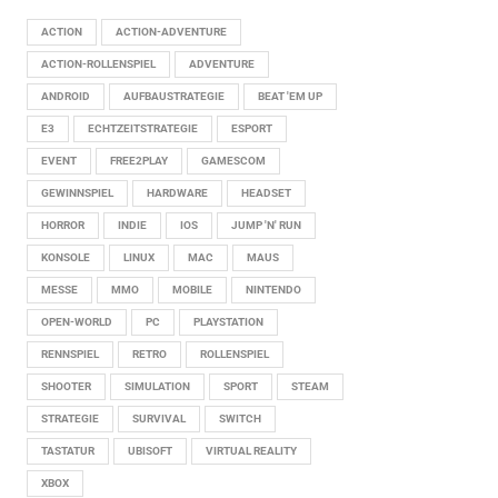
ACTION
ACTION-ADVENTURE
ACTION-ROLLENSPIEL
ADVENTURE
ANDROID
AUFBAUSTRATEGIE
BEAT 'EM UP
E3
ECHTZEITSTRATEGIE
ESPORT
EVENT
FREE2PLAY
GAMESCOM
GEWINNSPIEL
HARDWARE
HEADSET
HORROR
INDIE
IOS
JUMP 'N' RUN
KONSOLE
LINUX
MAC
MAUS
MESSE
MMO
MOBILE
NINTENDO
OPEN-WORLD
PC
PLAYSTATION
RENNSPIEL
RETRO
ROLLENSPIEL
SHOOTER
SIMULATION
SPORT
STEAM
STRATEGIE
SURVIVAL
SWITCH
TASTATUR
UBISOFT
VIRTUAL REALITY
XBOX