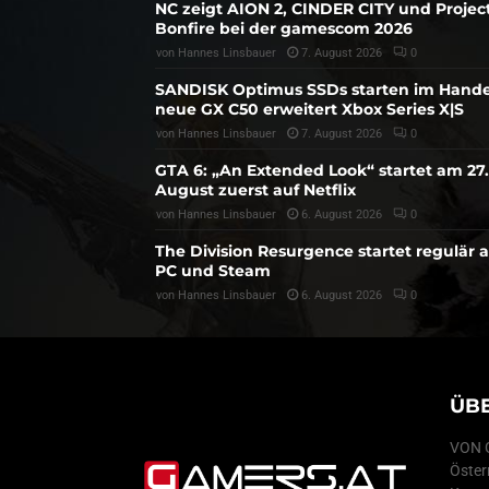
NC zeigt AION 2, CINDER CITY und Projec
Bonfire bei der gamescom 2026
von
Hannes Linsbauer
7. August 2026
0
SANDISK Optimus SSDs starten im Hande
neue GX C50 erweitert Xbox Series X|S
von
Hannes Linsbauer
7. August 2026
0
GTA 6: „An Extended Look“ startet am 27.
August zuerst auf Netflix
von
Hannes Linsbauer
6. August 2026
0
The Division Resurgence startet regulär 
PC und Steam
von
Hannes Linsbauer
6. August 2026
0
ÜB
VON G
Öster