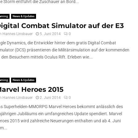
e Storm entführt die Zuschauer an Bord...
aming
News & Updates
igital Combat Simulator auf der E3
n
Hannes Linsbauer
5. Juni 2014
0
gle Dynamics, die Entwickler hinter dem gratis Digital Combat
mulator (DCS) präsentieren die Militärsimulation auf der kommenden
 den Besuchern mittels Oculus Rift. Erleben wie...
aming
News & Updates
arvel Heroes 2015
n
Hannes Linsbauer
2. Juni 2014
0
s Superhelden-MMORPG Marvel Heroes bekommt anlässlich des
njährigen Jubiläums ein umfangreiches Update spendiert. Marvel
roes 2015 wird zahlreiche Neuerungen enthalten und ab 4. Juni
m...