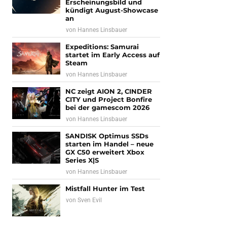
Erscheinungsbild und
kündigt August-Showcase
an
von
Hannes Linsbauer
Expeditions: Samurai
startet im Early Access auf
Steam
von
Hannes Linsbauer
NC zeigt AION 2, CINDER
CITY und Project Bonfire
bei der gamescom 2026
von
Hannes Linsbauer
SANDISK Optimus SSDs
starten im Handel – neue
GX C50 erweitert Xbox
Series X|S
von
Hannes Linsbauer
Mistfall Hunter im Test
von
Sven Evil