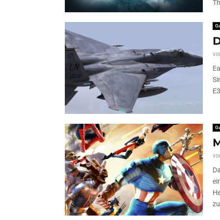
Th
G
D
vo
Ea
Si
E3
G
M
vo
Da
ei
He
zu