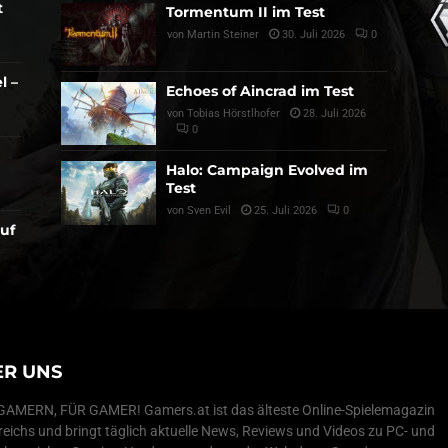
t
Tormentum II im Test
von
Martin Steiner
30. Juli 2026
0
l –
Echoes of Aincrad im Test
von
Tobias Hörstlhofer
28. Juli 2026
0
Halo: Campaign Evolved im
Test
von
Sven Evil
25. Juli 2026
0
auf
ER UNS
AMERN, FÜR GAMER! Gamers.at ist das älteste Online-Spielemagazin
reichs und bringt täglich aktuelle News, Reviews und Videos zu PC- und