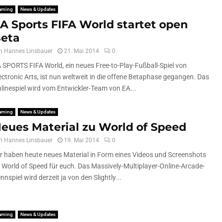
aming
News & Updates
A Sports FIFA World startet open
eta
n
Hannes Linsbauer
21. Mai 2014
0
 SPORTS FIFA World, ein neues Free-to-Play-Fußball-Spiel von
ectronic Arts, ist nun weltweit in die offene Betaphase gegangen. Das
linespiel wird vom Entwickler-Team von EA...
aming
News & Updates
eues Material zu World of Speed
n
Hannes Linsbauer
19. Mai 2014
0
r haben heute neues Material in Form eines Videos und Screenshots
 World of Speed für euch. Das Massively-Multiplayer-Online-Arcade-
nnspiel wird derzeit ja von den Slightly...
aming
News & Updates