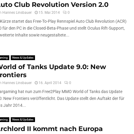
uto Club Revolution Version 2.0
n
Hannes Linsbauer
15. Mai 2014
0
 Kürze startet das Free-To-Play Rennspiel Auto Club Revolution (ACR)
0 für den PC in die Closed-Beta-Phase und stellt Oculus Rift-Support,
weiterte Inhalte sowie neugestaltete...
aming
News & Updates
orld of Tanks Update 9.0: New
rontiers
n
Hannes Linsbauer
16. April 2014
0
rgaming hat nun zum Free2Play MMO World of Tanks das Update
0: New Frontiers veröffentlicht. Das Update stellt den Auftakt der für
s Jahr 2014...
aming
News & Updates
rchlord II kommt nach Europa