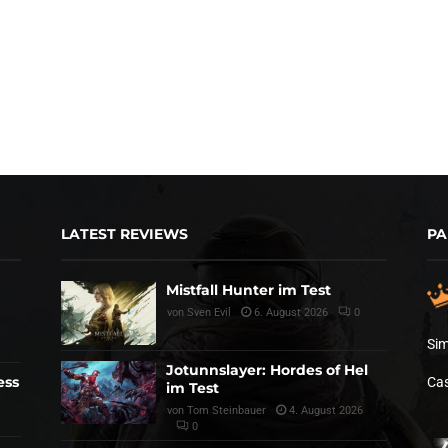
LATEST REVIEWS
PA
Mistfall Hunter im Test
von
Sven Evil
6. August 2026
0
Sim
Jotunnslayer: Hordes of Hel
ess
Cas
im Test
von
Tom Steinbauer
4. August 2026
0