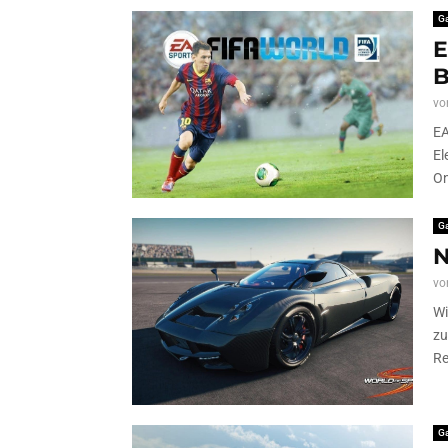
G
E
B
vo
EA
El
On
G
N
vo
Wi
zu
Re
G