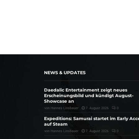
NEWS & UPDATES
Daedalic Entertainment zeigt neues
Erscheinungsbild und kündigt August-
Showcase an
von
Hannes Linsbauer
7. August 2026
0
Expeditions: Samurai startet im Early Acc
auf Steam
von
Hannes Linsbauer
7. August 2026
0