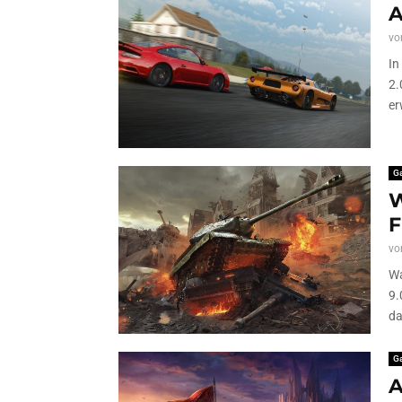
A
vo
In
2.
er
G
W
F
vo
Wa
9.
da
G
A