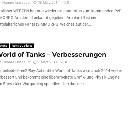
n
Hannes Linsbauer
18. März 2014
0
blisher WEBZEN hat nun wieder ein paar Infos zum kommenden PvP
ORPG Archlord II bekannt gegeben. Archlord II ist ein
ttelalterliches Fantasy-MMORPG, welches auf der...
aming
News & Updates
orld of Tanks – Verbesserungen
n
Hannes Linsbauer
5. März 2014
0
r beliebte Free2Play-Actiontitel World of Tanks wird auch 2014 weiter
rbessert und bekommt eine überarbeitete Grafik- und Physik-Engine
n Entwickler Wargaming spendiert. Um das den...