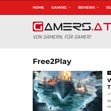
HOME
GAMING
REVIEWS
E
VON GAMERN, FÜR GAMER!
Free2Play
G
W
T
vo
Wa
ma