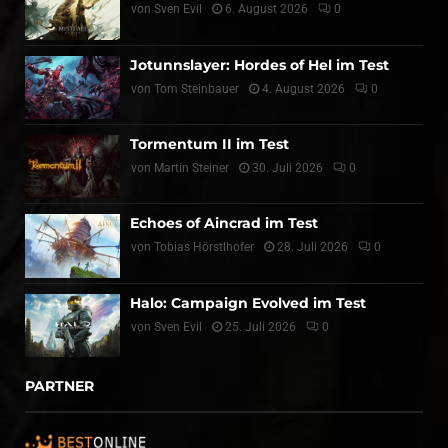
von
Sven Evil
6. August 2026
0
Jotunnslayer: Hordes of Hel im Test
von
Tom Steinbauer
4. August 2026
0
Tormentum II im Test
von
Martin Steiner
30. Juli 2026
0
Echoes of Aincrad im Test
von
Tobias Hörstlhofer
28. Juli 2026
0
Halo: Campaign Evolved im Test
von
Sven Evil
25. Juli 2026
0
PARTNER