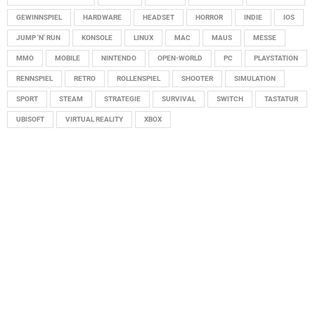
GEWINNSPIEL
HARDWARE
HEADSET
HORROR
INDIE
IOS
JUMP 'N' RUN
KONSOLE
LINUX
MAC
MAUS
MESSE
MMO
MOBILE
NINTENDO
OPEN-WORLD
PC
PLAYSTATION
RENNSPIEL
RETRO
ROLLENSPIEL
SHOOTER
SIMULATION
SPORT
STEAM
STRATEGIE
SURVIVAL
SWITCH
TASTATUR
UBISOFT
VIRTUAL REALITY
XBOX