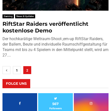
Gaming
News & Updates
RiftStar Raiders veröffentlicht
kostenlose Demo
Der hochkarätige Weltraum-Shoot-‚em-up RiftStar Raiders,
der Ballern, Beute und individuelle Raumschiffgestaltung für
Teams mit bis zu 4 Spielern in den Mittelpunkt stellt, wird am
27....
Seitennummerierung
1
2
der
Beiträge
FOLGE UNS
567
Followers