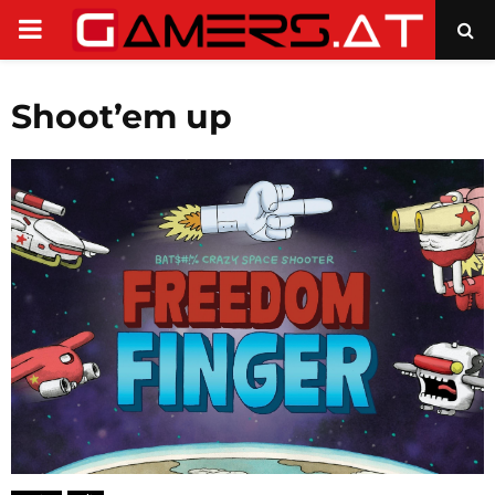
PRIMARY
MENU
Shoot’em up