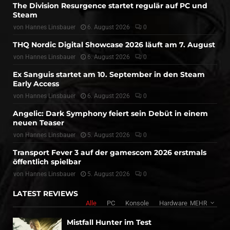
The Division Resurgence startet regulär auf PC und
Steam
von
Hannes Linsbauer
6. August 2026
0
THQ Nordic Digital Showcase 2026 läuft am 7. August
von
Hannes Linsbauer
6. August 2026
0
Ex Sanguis startet am 10. September in den Steam
Early Access
von
Hannes Linsbauer
6. August 2026
0
Angelic: Dark Symphony feiert sein Debüt in einem
neuen Teaser
von
Hannes Linsbauer
5. August 2026
0
Transport Fever 3 auf der gamescom 2026 erstmals
öffentlich spielbar
von
Hannes Linsbauer
5. August 2026
0
LATEST REVIEWS
Alle
PC
Konsole
Hardware
MEHR
Mistfall Hunter im Test