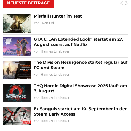
NEUESTE BEITRÄGE
Mistfall Hunter im Test
von
Sven Evil
GTA 6: „An Extended Look“ startet am 27.
August zuerst auf Netflix
von
Hannes Linsbauer
The Division Resurgence startet regulär auf
PC und Steam
von
Hannes Linsbauer
THQ Nordic Digital Showcase 2026 läuft am
7. August
von
Hannes Linsbauer
Ex Sanguis startet am 10. September in den
Steam Early Access
von
Hannes Linsbauer