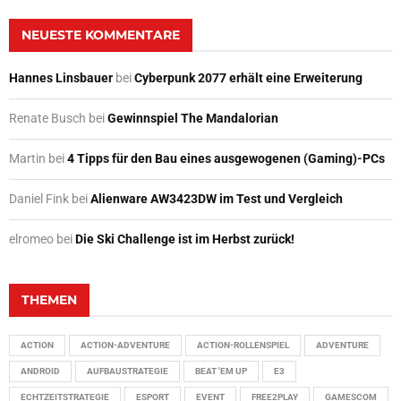
NEUESTE KOMMENTARE
Hannes Linsbauer
bei
Cyberpunk 2077 erhält eine Erweiterung
Renate Busch
bei
Gewinnspiel The Mandalorian
Martin
bei
4 Tipps für den Bau eines ausgewogenen (Gaming)-PCs
Daniel Fink
bei
Alienware AW3423DW im Test und Vergleich
elromeo
bei
Die Ski Challenge ist im Herbst zurück!
THEMEN
ACTION
ACTION-ADVENTURE
ACTION-ROLLENSPIEL
ADVENTURE
ANDROID
AUFBAUSTRATEGIE
BEAT 'EM UP
E3
ECHTZEITSTRATEGIE
ESPORT
EVENT
FREE2PLAY
GAMESCOM