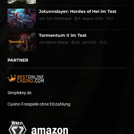
Jotunnslayer: Hordes of Hel im Test
von
Tom Steinbauer
4. August 2026
0
Tormentum II im Test
von
Martin Steiner
30. Juli 2026
0
PARTNER
Simplekey.de
Casino Freispiele ohne Einzahlung