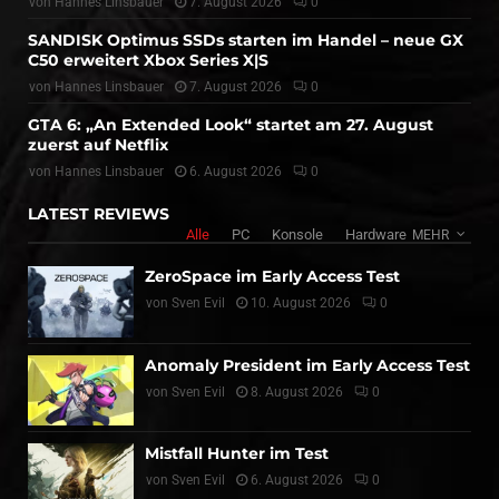
von
Hannes Linsbauer
7. August 2026
0
SANDISK Optimus SSDs starten im Handel – neue GX
C50 erweitert Xbox Series X|S
von
Hannes Linsbauer
7. August 2026
0
GTA 6: „An Extended Look“ startet am 27. August
zuerst auf Netflix
von
Hannes Linsbauer
6. August 2026
0
LATEST REVIEWS
Alle
PC
Konsole
Hardware
MEHR
ZeroSpace im Early Access Test
von
Sven Evil
10. August 2026
0
Anomaly President im Early Access Test
von
Sven Evil
8. August 2026
0
Mistfall Hunter im Test
von
Sven Evil
6. August 2026
0