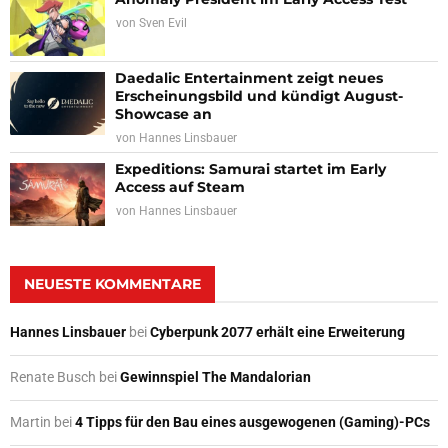
von
Sven Evil
Daedalic Entertainment zeigt neues
Erscheinungsbild und kündigt August-
Showcase an
von
Hannes Linsbauer
Expeditions: Samurai startet im Early
Access auf Steam
von
Hannes Linsbauer
NEUESTE KOMMENTARE
Hannes Linsbauer
bei
Cyberpunk 2077 erhält eine Erweiterung
Renate Busch
bei
Gewinnspiel The Mandalorian
Martin
bei
4 Tipps für den Bau eines ausgewogenen (Gaming)-PCs