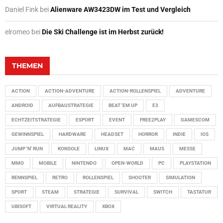
Daniel Fink
bei
Alienware AW3423DW im Test und Vergleich
elromeo
bei
Die Ski Challenge ist im Herbst zurück!
THEMEN
ACTION
ACTION-ADVENTURE
ACTION-ROLLENSPIEL
ADVENTURE
ANDROID
AUFBAUSTRATEGIE
BEAT 'EM UP
E3
ECHTZEITSTRATEGIE
ESPORT
EVENT
FREE2PLAY
GAMESCOM
GEWINNSPIEL
HARDWARE
HEADSET
HORROR
INDIE
IOS
JUMP 'N' RUN
KONSOLE
LINUX
MAC
MAUS
MESSE
MMO
MOBILE
NINTENDO
OPEN-WORLD
PC
PLAYSTATION
RENNSPIEL
RETRO
ROLLENSPIEL
SHOOTER
SIMULATION
SPORT
STEAM
STRATEGIE
SURVIVAL
SWITCH
TASTATUR
UBISOFT
VIRTUAL REALITY
XBOX