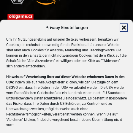
Privacy Einstellungen
Um Ihr Nutzungserlebnis auf unserer Seite zu verbessern, benutzen wir
Cookies, die technisch notwendig für die Funktionalität unserer Website
sind aber auch Cookies für Analyse-, Marketing und Trackingzwecke. Sie
können in den Einsatz der nicht notwendigen Cookies mit dem Klick auf die
Schaltfläche
"
Alle Akzeptieren
"
einwilligen oder per Klick auf
"
Ablehnen
"
sich anders entscheiden.
Hinweis auf Verarbeitung Ihrer auf dieser Webseite erhobenen Daten in den
USA:
Indem Sie auf "Alle Akzeptieren" klicken, willigen Sie zugleich gem.
ÜBER UNS
DSGVO ein, dass Ihre Daten in den USA verarbeitet werden. Die USA werden
vom Europäischen Gerichtshof als ein Land mit einem nach EU-Standards
VON GAMERN, FÜR GAMER! Gamers.at ist das älteste Online-
unzureichendem Datenschutzniveau eingeschätzt. Es besteht insbesondere
Spielemagazin Österreichs und bringt täglich aktuelle News,
das Risiko, dass Ihre Daten durch US-Behörden, zu Kontroll- und zu
Reviews und Videos zu PC- und Konsolenspielen, Gaming-
Überwachungszwecken, möglicherweise auch ohne
Hardware und aus der Welt des e-Sport's.
Rechtsbehelfsmöglichkeiten, verarbeitet werden können. Wenn Sie auf
"Ablehnen" klicken, findet die vorgehend beschriebene Übermittlung nicht
Schreib uns:
redaktion@gamers.at
statt.