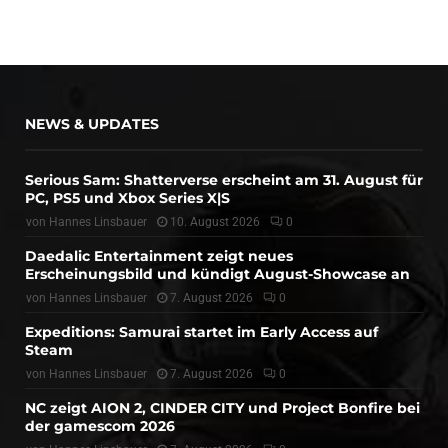
NEWS & UPDATES
Serious Sam: Shatterverse erscheint am 31. August für
PC, PS5 und Xbox Series X|S
von
Hannes Linsbauer
10. August 2026
0
Daedalic Entertainment zeigt neues
Erscheinungsbild und kündigt August-Showcase an
von
Hannes Linsbauer
7. August 2026
0
Expeditions: Samurai startet im Early Access auf
Steam
von
Hannes Linsbauer
7. August 2026
0
NC zeigt AION 2, CINDER CITY und Project Bonfire bei
der gamescom 2026