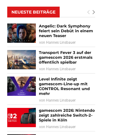
NEUESTE BEITRÄGE
Angelic: Dark Symphony
feiert sein Debüt in einem
neuen Teaser
von
Hannes Linsbauer
Transport Fever 3 auf der
gamescom 2026 erstmals
öffentlich spielbar
von
Hannes Linsbauer
Level Infinite zeigt
gamescom-Line-up mit
CONTROL Resonant und
mehr
von
Hannes Linsbauer
gamescom 2026: Nintendo
zeigt zahlreiche Switch-2-
Spiele in Köln
von
Hannes Linsbauer