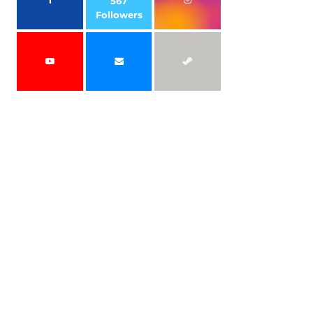
567
Followers