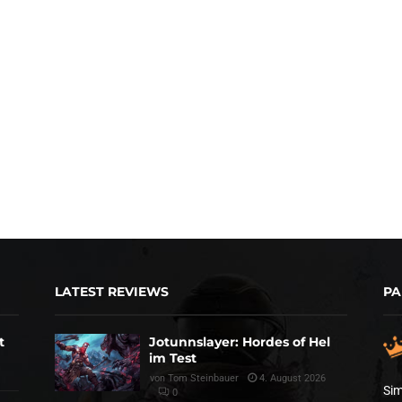
LATEST REVIEWS
PA
t
Jotunnslayer: Hordes of Hel
im Test
von
Tom Steinbauer
4. August 2026
Sim
0