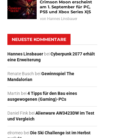
Crimson Moon erscheint
am 1. September für PC,
PS5 und Xbox Series X|S
von
Hannes Linsbauer
NEUESTE KOMMENTARE
Hannes Linsbauer
bei
Cyberpunk 2077 erhält
eine Erweiterung
Renate Busch
bei
Gewinnspiel The
Mandalorian
Martin
bei
4 Tipps für den Bau eines
ausgewogenen (Gaming)-PCs
Daniel Fink
bei
Alienware AW3423DW im Test
und Vergleich
elromeo
bei
Die Ski Challenge ist im Herbst