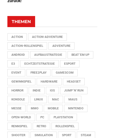
zurück!
THEMEN
ACTION
ACTION-ADVENTURE
ACTION-ROLLENSPIEL
ADVENTURE
ANDROID
AUFBAUSTRATEGIE
BEAT 'EM UP
E3
ECHTZEITSTRATEGIE
ESPORT
EVENT
FREE2PLAY
GAMESCOM
GEWINNSPIEL
HARDWARE
HEADSET
HORROR
INDIE
IOS
JUMP 'N' RUN
KONSOLE
LINUX
MAC
MAUS
MESSE
MMO
MOBILE
NINTENDO
OPEN-WORLD
PC
PLAYSTATION
RENNSPIEL
RETRO
ROLLENSPIEL
SHOOTER
SIMULATION
SPORT
STEAM