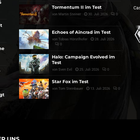
6
Tormentum II im Test
Cas
von
Martin Steiner
30. Juli 2026
0
t
Echoes of Aincrad im Test
von
Tobias Hörstlhofer
28. Juli 2026
0
he
Halo: Campaign Evolved im
Test
von
Sven Evil
25. Juli 2026
0
r
Star Fox im Test
von
Tom Steinbauer
13. Juli 2026
0
gt
ER UNS