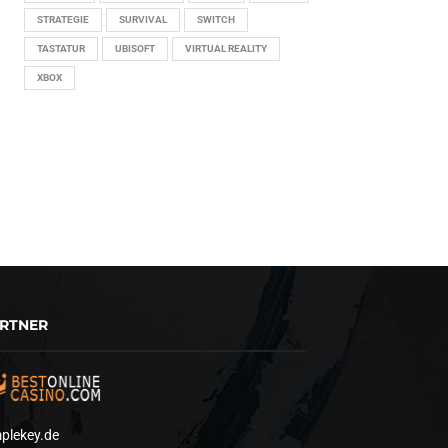
STRATEGIE
SURVIVAL
SWITCH
TASTATUR
UBISOFT
VIRTUAL REALITY
XBOX
RTNER
plekey.de