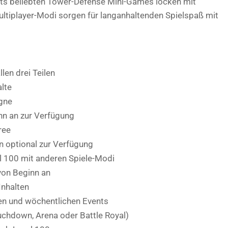
its beliebten Tower-Defense Mini-Games locken mit
ltiplayer-Modi sorgen für langanhaltenden Spielspaß mit
en drei Teilen
lte
gne
nn an zur Verfügung
ree
n optional zur Verfügung
 100 mit anderen Spiele-Modi
von Beginn an
Inhalten
en und wöchentlichen Events
uchdown, Arena oder Battle Royal)