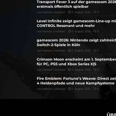
Transport Fever 3 auf der gamescom 202
erstmals öffentlich spielbar
von
Hannes Linsbauer
5. August 2026
0
Level Infinite zeigt gamescom-Line-up mi
CONTROL Resonant und mehr
von
Hannes Linsbauer
5. August 2026
0
gamescom 2026: Nintendo zeigt zahlreic
Switch-2-Spiele in Köln
von
Hannes Linsbauer
5. August 2026
0
Crimson Moon erscheint am 1. Septembe
für PC, PS5 und Xbox Series X|S
von
Hannes Linsbauer
5. August 2026
0
Fire Emblem: Fortune’s Weave: Direct zei
4 Heldenpfade und neue Kampfsysteme
von
Hannes Linsbauer
5. August 2026
0
ÜB