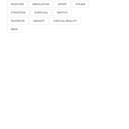
SHOOTER
SIMULATION
SPORT
STEAM
STRATEGIE
SURVIVAL
SWITCH
TASTATUR
UBISOFT
VIRTUAL REALITY
XBOX