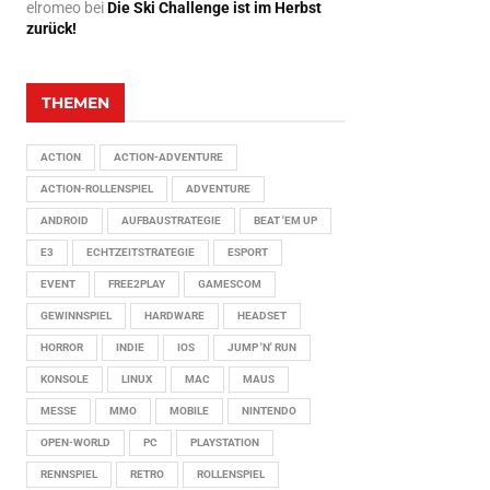
elromeo
bei
Die Ski Challenge ist im Herbst
zurück!
THEMEN
ACTION
ACTION-ADVENTURE
ACTION-ROLLENSPIEL
ADVENTURE
ANDROID
AUFBAUSTRATEGIE
BEAT 'EM UP
E3
ECHTZEITSTRATEGIE
ESPORT
EVENT
FREE2PLAY
GAMESCOM
GEWINNSPIEL
HARDWARE
HEADSET
HORROR
INDIE
IOS
JUMP 'N' RUN
KONSOLE
LINUX
MAC
MAUS
MESSE
MMO
MOBILE
NINTENDO
OPEN-WORLD
PC
PLAYSTATION
RENNSPIEL
RETRO
ROLLENSPIEL