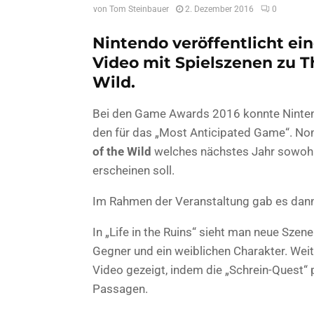
von
Tom Steinbauer
2. Dezember 2016
0
Nintendo veröffentlicht ei
Video mit Spielszenen zu T
Wild.
Bei den Game Awards 2016 konnte Ninten
den für das „Most Anticipated Game“. Nom
of the Wild
welches nächstes Jahr sowohl 
erscheinen soll.
Im Rahmen der Veranstaltung gab es dann 
In „Life in the Ruins“ sieht man neue Szen
Gegner und ein weiblichen Charakter. Wei
Video gezeigt, indem die „Schrein-Quest“ 
Passagen.