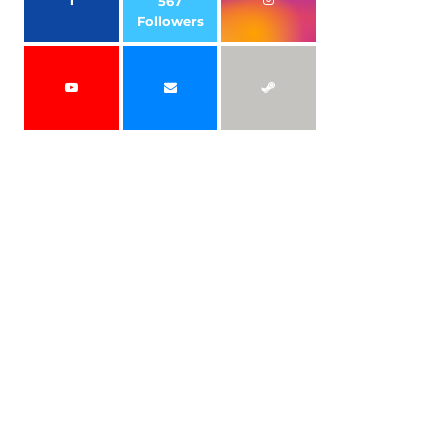
567
Followers