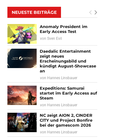
NEUESTE BEITRÄGE
Anomaly President im
Early Access Test
von
Sven Evil
Daedalic Entertainment
zeigt neues
Erscheinungsbild und
kündigt August-Showcase
an
von
Hannes Linsbauer
Expeditions: Samurai
startet im Early Access auf
Steam
von
Hannes Linsbauer
NC zeigt AION 2, CINDER
CITY und Project Bonfire
bei der gamescom 2026
von
Hannes Linsbauer