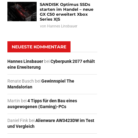
SANDISK Optimus SSDs
starten im Handel – neue
GX C50 erweitert Xbox
Series X|S
von
Hannes Linsbauer
NEUESTE KOMMENTARE
Hannes Linsbauer
bei
Cyberpunk 2077 erhält
eine Erweiterung
Renate Busch
bei
Gewinnspiel The
Mandalorian
Martin
bei
4 Tipps für den Bau eines
ausgewogenen (Gaming)-PCs
Daniel Fink
bei
Alienware AW3423DW im Test
und Vergleich