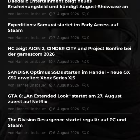
Daedalic Entertainment zeigt neues
Erscheinungsbild und kündigt August-Showcase an
von
Hannes Linsbauer
7. August 2026
0
Expeditions: Samurai startet im Early Access auf
Steam
von
Hannes Linsbauer
7. August 2026
0
NC zeigt AION 2, CINDER CITY und Project Bonfire bei
der gamescom 2026
von
Hannes Linsbauer
7. August 2026
0
SANDISK Optimus SSDs starten im Handel – neue GX
C50 erweitert Xbox Series X|S
von
Hannes Linsbauer
7. August 2026
0
GTA 6: „An Extended Look“ startet am 27. August
zuerst auf Netflix
von
Hannes Linsbauer
6. August 2026
0
The Division Resurgence startet regulär auf PC und
Steam
von
Hannes Linsbauer
6. August 2026
0