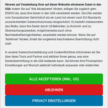
Hinweis auf Verarbeitung Ihrer auf dieser Webseite erhobenen Daten in den
USA:
Indem Sie auf "Alle Akzeptieren" klicken, willigen Sie zugleich gem.
ÜBER UNS
DSGVO ein, dass Ihre Daten in den USA verarbeitet werden. Die USA werden
vom Europäischen Gerichtshof als ein Land mit einem nach EU-Standards
VON GAMERN, FÜR GAMER! Gamers.at ist das älteste Online-
unzureichendem Datenschutzniveau eingeschätzt. Es besteht insbesondere
Spielemagazin Österreichs und bringt täglich aktuelle News,
das Risiko, dass Ihre Daten durch US-Behörden, zu Kontroll- und zu
Reviews und Videos zu PC- und Konsolenspielen, Gaming-
Überwachungszwecken, möglicherweise auch ohne
Rechtsbehelfsmöglichkeiten, verarbeitet werden können. Wenn Sie auf
Hardware und aus der Welt des e-Sport's.
"Ablehnen" klicken, findet die vorgehend beschriebene Übermittlung nicht
statt.
Schreib uns:
redaktion@gamers.at
In unserer Datenschutzerklärung und Cookie-Richtlinie informieren wir Sie
über diese Tools und Partner und erklären Ihnen genau, was eine
FOLGE UNS
Datenübermittlung in die USA bedeuten kann. Sie können Ihre Privatsphäre-
Einstellungen auf Wunsch jederzeit individuell anpassen oder widerrufen.
ALLE AKZEPTIEREN (INKL. US)
ABLEHNEN
PRIVACY EINSTELLUNGEN
Gamers.at v6 © 1999-2024 All Rights Reserved -
Kontakt
|
Impressum
|