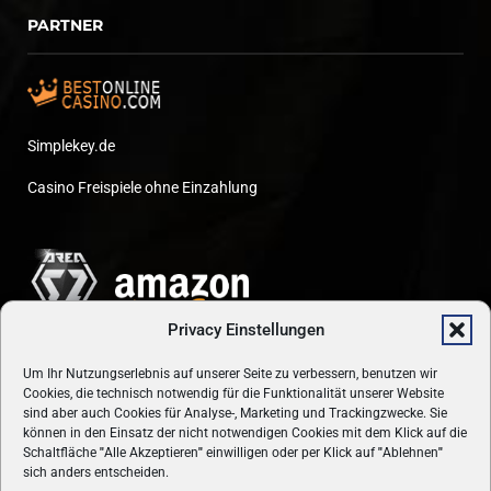
PARTNER
Simplekey.de
Casino Freispiele ohne Einzahlung
Privacy Einstellungen
Um Ihr Nutzungserlebnis auf unserer Seite zu verbessern, benutzen wir
Cookies, die technisch notwendig für die Funktionalität unserer Website
sind aber auch Cookies für Analyse-, Marketing und Trackingzwecke. Sie
können in den Einsatz der nicht notwendigen Cookies mit dem Klick auf die
Schaltfläche
"
Alle Akzeptieren
"
einwilligen oder per Klick auf
"
Ablehnen
"
sich anders entscheiden.