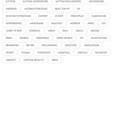
ACTION
ACTION-ADVENTURE
ACTION-ROLLENSPIEL
ADVENTURE
ANDROID
AUFBAUSTRATEGIE
BEAT 'EM UP
E3
ECHTZEITSTRATEGIE
ESPORT
EVENT
FREE2PLAY
GAMESCOM
GEWINNSPIEL
HARDWARE
HEADSET
HORROR
INDIE
IOS
JUMP 'N' RUN
KONSOLE
LINUX
MAC
MAUS
MESSE
MMO
MOBILE
NINTENDO
OPEN-WORLD
PC
PLAYSTATION
RENNSPIEL
RETRO
ROLLENSPIEL
SHOOTER
SIMULATION
SPORT
STEAM
STRATEGIE
SURVIVAL
SWITCH
TASTATUR
UBISOFT
VIRTUAL REALITY
XBOX