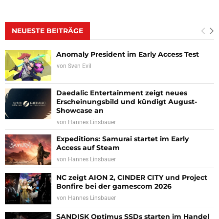
NEUESTE BEITRÄGE
Anomaly President im Early Access Test
von
Sven Evil
Daedalic Entertainment zeigt neues
Erscheinungsbild und kündigt August-
Showcase an
von
Hannes Linsbauer
Expeditions: Samurai startet im Early
Access auf Steam
von
Hannes Linsbauer
NC zeigt AION 2, CINDER CITY und Project
Bonfire bei der gamescom 2026
von
Hannes Linsbauer
SANDISK Optimus SSDs starten im Handel