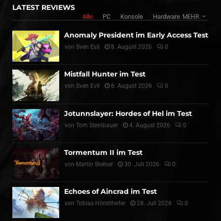
LATEST REVIEWS
Alle
PC
Konsole
Hardware
MEHR
Anomaly President im Early Access Test
von
Sven Evil
8. August 2026
0
Mistfall Hunter im Test
von
Sven Evil
6. August 2026
0
Jotunnslayer: Hordes of Hel im Test
von
Tom Steinbauer
4. August 2026
0
Tormentum II im Test
von
Martin Steiner
30. Juli 2026
0
Echoes of Aincrad im Test
von
Tobias Hörstlhofer
28. Juli 2026
0