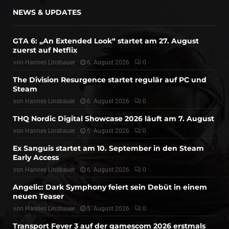
NEWS & UPDATES
GTA 6: „An Extended Look“ startet am 27. August
zuerst auf Netflix
von
Hannes Linsbauer
6. August 2026
0
The Division Resurgence startet regulär auf PC und
Steam
von
Hannes Linsbauer
6. August 2026
0
THQ Nordic Digital Showcase 2026 läuft am 7. August
von
Hannes Linsbauer
6. August 2026
0
Ex Sanguis startet am 10. September in den Steam
Early Access
von
Hannes Linsbauer
6. August 2026
0
Angelic: Dark Symphony feiert sein Debüt in einem
neuen Teaser
von
Hannes Linsbauer
5. August 2026
0
Transport Fever 3 auf der gamescom 2026 erstmals