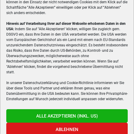
können in den Einsatz der nicht notwendigen Cookies mit dem Klick auf die
Schaltfläche
"
Alle Akzeptieren
"
einwilligen oder per Klick auf
"
Ablehnen
"
sich anders entscheiden.
Hinweis auf Verarbeitung Ihrer auf dieser Webseite erhobenen Daten in den
USA:
Indem Sie auf "Alle Akzeptieren" klicken, willigen Sie zugleich gem.
ÜBER UNS
DSGVO ein, dass Ihre Daten in den USA verarbeitet werden. Die USA werden
vom Europäischen Gerichtshof als ein Land mit einem nach EU-Standards
VON GAMERN, FÜR GAMER! Gamers.at ist das älteste Online-
unzureichendem Datenschutzniveau eingeschätzt. Es besteht insbesondere
Spielemagazin Österreichs und bringt täglich aktuelle News,
das Risiko, dass Ihre Daten durch US-Behörden, zu Kontroll- und zu
Reviews und Videos zu PC- und Konsolenspielen, Gaming-
Überwachungszwecken, möglicherweise auch ohne
Hardware und aus der Welt des e-Sport's.
Rechtsbehelfsmöglichkeiten, verarbeitet werden können. Wenn Sie auf
"Ablehnen" klicken, findet die vorgehend beschriebene Übermittlung nicht
Schreib uns:
redaktion@gamers.at
statt.
In unserer Datenschutzerklärung und Cookie-Richtlinie informieren wir Sie
über diese Tools und Partner und erklären Ihnen genau, was eine
FOLGE UNS
Datenübermittlung in die USA bedeuten kann. Sie können Ihre Privatsphäre-
Einstellungen auf Wunsch jederzeit individuell anpassen oder widerrufen.
ALLE AKZEPTIEREN (INKL. US)
ABLEHNEN