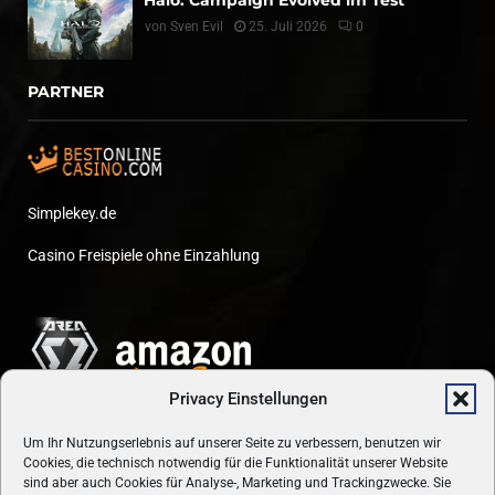
von
Sven Evil
25. Juli 2026
0
PARTNER
Simplekey.de
Casino Freispiele ohne Einzahlung
Privacy Einstellungen
Um Ihr Nutzungserlebnis auf unserer Seite zu verbessern, benutzen wir
Cookies, die technisch notwendig für die Funktionalität unserer Website
sind aber auch Cookies für Analyse-, Marketing und Trackingzwecke. Sie