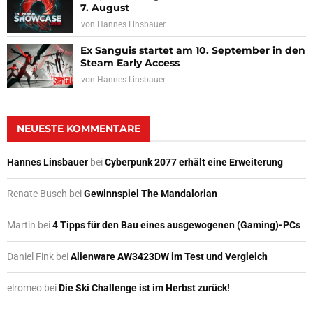
7. August
von
Hannes Linsbauer
Ex Sanguis startet am 10. September in den
Steam Early Access
von
Hannes Linsbauer
NEUESTE KOMMENTARE
Hannes Linsbauer
bei
Cyberpunk 2077 erhält eine Erweiterung
Renate Busch
bei
Gewinnspiel The Mandalorian
Martin
bei
4 Tipps für den Bau eines ausgewogenen (Gaming)-PCs
Daniel Fink
bei
Alienware AW3423DW im Test und Vergleich
elromeo
bei
Die Ski Challenge ist im Herbst zurück!