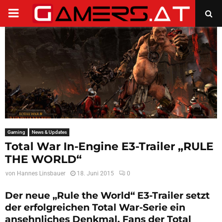
PRIMARY
MENU
Gaming
News & Updates
Total War In-Engine E3-Trailer „RULE
THE WORLD“
von
Hannes Linsbauer
18. Juni 2015
0
Der neue „Rule the World“ E3-Trailer setzt
der erfolgreichen Total War-Serie ein
ansehnliches Denkmal. Fans der Total