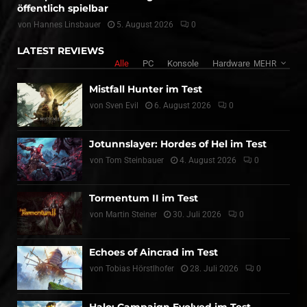
öffentlich spielbar
von
Hannes Linsbauer
5. August 2026
0
LATEST REVIEWS
Alle
PC
Konsole
Hardware
MEHR
Mistfall Hunter im Test
von
Sven Evil
6. August 2026
0
Jotunnslayer: Hordes of Hel im Test
von
Tom Steinbauer
4. August 2026
0
Tormentum II im Test
von
Martin Steiner
30. Juli 2026
0
Echoes of Aincrad im Test
von
Tobias Hörstlhofer
28. Juli 2026
0
Halo: Campaign Evolved im Test