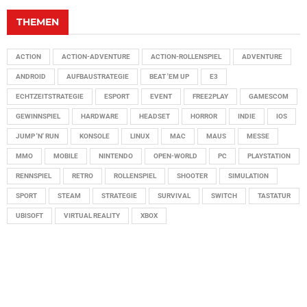
THEMEN
ACTION
ACTION-ADVENTURE
ACTION-ROLLENSPIEL
ADVENTURE
ANDROID
AUFBAUSTRATEGIE
BEAT 'EM UP
E3
ECHTZEITSTRATEGIE
ESPORT
EVENT
FREE2PLAY
GAMESCOM
GEWINNSPIEL
HARDWARE
HEADSET
HORROR
INDIE
IOS
JUMP 'N' RUN
KONSOLE
LINUX
MAC
MAUS
MESSE
MMO
MOBILE
NINTENDO
OPEN-WORLD
PC
PLAYSTATION
RENNSPIEL
RETRO
ROLLENSPIEL
SHOOTER
SIMULATION
SPORT
STEAM
STRATEGIE
SURVIVAL
SWITCH
TASTATUR
UBISOFT
VIRTUAL REALITY
XBOX