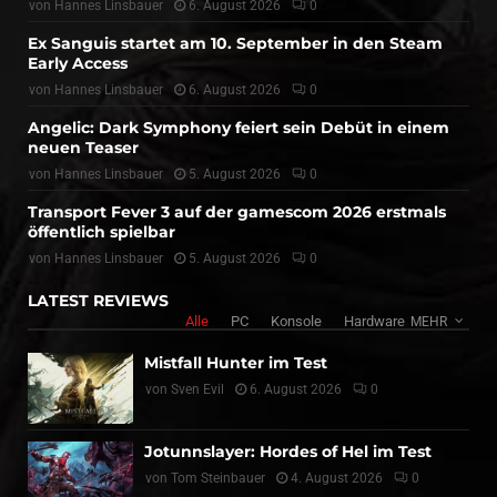
von
Hannes Linsbauer
6. August 2026
0
Ex Sanguis startet am 10. September in den Steam
Early Access
von
Hannes Linsbauer
6. August 2026
0
Angelic: Dark Symphony feiert sein Debüt in einem
neuen Teaser
von
Hannes Linsbauer
5. August 2026
0
Transport Fever 3 auf der gamescom 2026 erstmals
öffentlich spielbar
von
Hannes Linsbauer
5. August 2026
0
LATEST REVIEWS
Alle
PC
Konsole
Hardware
MEHR
Mistfall Hunter im Test
von
Sven Evil
6. August 2026
0
Jotunnslayer: Hordes of Hel im Test
von
Tom Steinbauer
4. August 2026
0