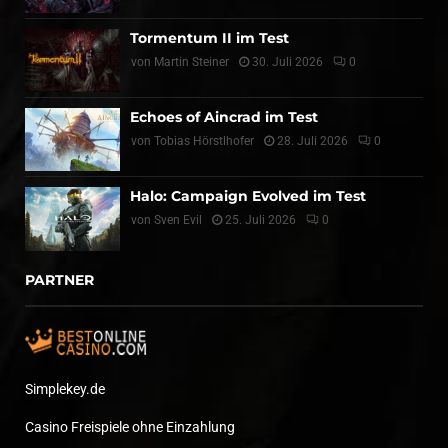
Tormentum II im Test
von
Martin Steiner
30. Juli 2026
0
Echoes of Aincrad im Test
von
Tobias Hörstlhofer
28. Juli 2026
0
Halo: Campaign Evolved im Test
von
Sven Evil
25. Juli 2026
0
PARTNER
Simplekey.de
Casino Freispiele ohne Einzahlung