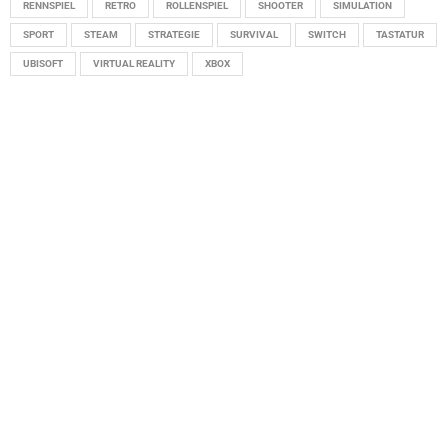
RENNSPIEL
RETRO
ROLLENSPIEL
SHOOTER
SIMULATION
SPORT
STEAM
STRATEGIE
SURVIVAL
SWITCH
TASTATUR
UBISOFT
VIRTUAL REALITY
XBOX