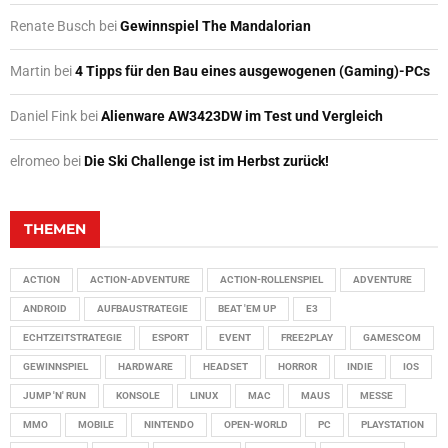
Renate Busch
bei
Gewinnspiel The Mandalorian
Martin
bei
4 Tipps für den Bau eines ausgewogenen (Gaming)-PCs
Daniel Fink
bei
Alienware AW3423DW im Test und Vergleich
elromeo
bei
Die Ski Challenge ist im Herbst zurück!
THEMEN
ACTION
ACTION-ADVENTURE
ACTION-ROLLENSPIEL
ADVENTURE
ANDROID
AUFBAUSTRATEGIE
BEAT 'EM UP
E3
ECHTZEITSTRATEGIE
ESPORT
EVENT
FREE2PLAY
GAMESCOM
GEWINNSPIEL
HARDWARE
HEADSET
HORROR
INDIE
IOS
JUMP 'N' RUN
KONSOLE
LINUX
MAC
MAUS
MESSE
MMO
MOBILE
NINTENDO
OPEN-WORLD
PC
PLAYSTATION