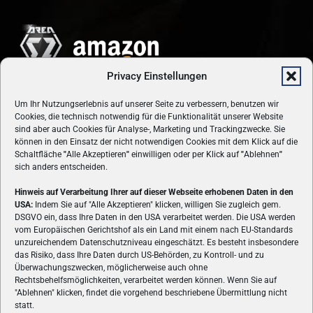
Privacy Einstellungen
Um Ihr Nutzungserlebnis auf unserer Seite zu verbessern, benutzen wir
Cookies, die technisch notwendig für die Funktionalität unserer Website
sind aber auch Cookies für Analyse-, Marketing und Trackingzwecke. Sie
können in den Einsatz der nicht notwendigen Cookies mit dem Klick auf die
Schaltfläche
"
Alle Akzeptieren
"
einwilligen oder per Klick auf
"
Ablehnen
"
sich anders entscheiden.
Hinweis auf Verarbeitung Ihrer auf dieser Webseite erhobenen Daten in den
USA:
Indem Sie auf "Alle Akzeptieren" klicken, willigen Sie zugleich gem.
ÜBER UNS
DSGVO ein, dass Ihre Daten in den USA verarbeitet werden. Die USA werden
vom Europäischen Gerichtshof als ein Land mit einem nach EU-Standards
VON GAMERN, FÜR GAMER! Gamers.at ist das älteste Online-
unzureichendem Datenschutzniveau eingeschätzt. Es besteht insbesondere
Spielemagazin Österreichs und bringt täglich aktuelle News,
das Risiko, dass Ihre Daten durch US-Behörden, zu Kontroll- und zu
Reviews und Videos zu PC- und Konsolenspielen, Gaming-
Überwachungszwecken, möglicherweise auch ohne
Rechtsbehelfsmöglichkeiten, verarbeitet werden können. Wenn Sie auf
Hardware und aus der Welt des e-Sport's.
"Ablehnen" klicken, findet die vorgehend beschriebene Übermittlung nicht
statt.
Schreib uns:
redaktion@gamers.at