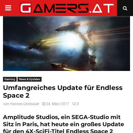
PRIMARY
MENU
Gaming
News & Updates
Umfangreiches Update für Endless
Space 2
von
Hannes Linsbauer
24. März 2017
0
Amplitude Studios, ein SEGA-Studio mit
Sitz in Paris, hat heute ein großes Update
für den 4X-SciFi-Titel Endless Space 2