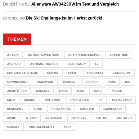
Daniel Fink
bei
Alienware AW3423DW im Test und Vergleich
elromeo
bei
Die Ski Challenge ist im Herbst zurück!
THEMEN
ACTION
ACTION-ADVENTURE
ACTION-ROLLENSPIEL
ADVENTURE
ANDROID
AUFBAUSTRATEGIE
BEAT 'EM UP
E3
ECHTZEITSTRATEGIE
ESPORT
EVENT
FREE2PLAY
GAMESCOM
GEWINNSPIEL
HARDWARE
HEADSET
HORROR
INDIE
IOS
JUMP 'N' RUN
KONSOLE
LINUX
MAC
MAUS
MESSE
MMO
MOBILE
NINTENDO
OPEN-WORLD
PC
PLAYSTATION
RENNSPIEL
RETRO
ROLLENSPIEL
SHOOTER
SIMULATION
SPORT
STEAM
STRATEGIE
SURVIVAL
SWITCH
TASTATUR
UBISOFT
VIRTUAL REALITY
XBOX