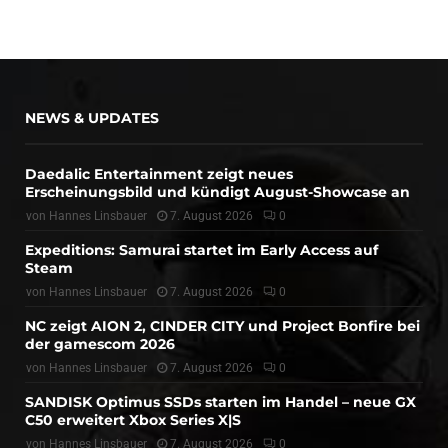
NEWS & UPDATES
Daedalic Entertainment zeigt neues
Erscheinungsbild und kündigt August-Showcase an
von
Hannes Linsbauer
7. August 2026
0
Expeditions: Samurai startet im Early Access auf
Steam
von
Hannes Linsbauer
7. August 2026
0
NC zeigt AION 2, CINDER CITY und Project Bonfire bei
der gamescom 2026
von
Hannes Linsbauer
7. August 2026
0
SANDISK Optimus SSDs starten im Handel – neue GX
C50 erweitert Xbox Series X|S
von
Hannes Linsbauer
7. August 2026
0