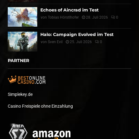
Echoes of Aincrad im Test
von
Tobias Hörstlhofer
28. Juli 2026
0
Halo: Campaign Evolved im Test
von
Sven Evil
25. Juli 2026
0
PARTNER
Simplekey.de
Casino Freispiele ohne Einzahlung