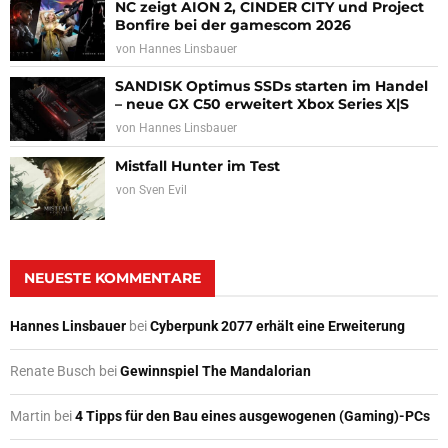
NC zeigt AION 2, CINDER CITY und Project
Bonfire bei der gamescom 2026
von
Hannes Linsbauer
SANDISK Optimus SSDs starten im Handel
– neue GX C50 erweitert Xbox Series X|S
von
Hannes Linsbauer
Mistfall Hunter im Test
von
Sven Evil
NEUESTE KOMMENTARE
Hannes Linsbauer
bei
Cyberpunk 2077 erhält eine Erweiterung
Renate Busch
bei
Gewinnspiel The Mandalorian
Martin
bei
4 Tipps für den Bau eines ausgewogenen (Gaming)-PCs