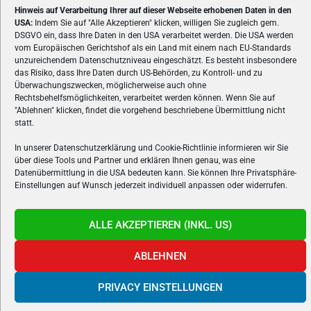
Hinweis auf Verarbeitung Ihrer auf dieser Webseite erhobenen Daten in den
USA:
Indem Sie auf "Alle Akzeptieren" klicken, willigen Sie zugleich gem.
DSGVO ein, dass Ihre Daten in den USA verarbeitet werden. Die USA werden
vom Europäischen Gerichtshof als ein Land mit einem nach EU-Standards
unzureichendem Datenschutzniveau eingeschätzt. Es besteht insbesondere
das Risiko, dass Ihre Daten durch US-Behörden, zu Kontroll- und zu
Überwachungszwecken, möglicherweise auch ohne
Rechtsbehelfsmöglichkeiten, verarbeitet werden können. Wenn Sie auf
"Ablehnen" klicken, findet die vorgehend beschriebene Übermittlung nicht
Gamers.at v6 © 1999-2024 All Rights Reserved -
Kontakt
|
Impressum
|
statt.
Datenschutzerklärung
|
Cookie Richtline
- Developed by
linomedia
powered by
overclockers.at
In unserer Datenschutzerklärung und Cookie-Richtlinie informieren wir Sie
über diese Tools und Partner und erklären Ihnen genau, was eine
Datenübermittlung in die USA bedeuten kann. Sie können Ihre Privatsphäre-
Einstellungen auf Wunsch jederzeit individuell anpassen oder widerrufen.
ALLE AKZEPTIEREN (INKL. US)
ABLEHNEN
PRIVACY EINSTELLUNGEN