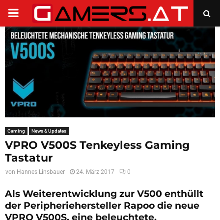
PRIMARY
MENU
Gaming
News & Updates
VPRO V500S Tenkeyless Gaming
Tastatur
von
Hannes Linsbauer
24. März 2017
0
Als Weiterentwicklung zur V500 enthüllt
der Peripheriehersteller Rapoo die neue
VPRO V500S, eine beleuchtete,