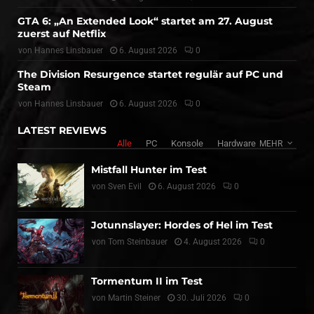
GTA 6: „An Extended Look“ startet am 27. August
zuerst auf Netflix
von
Hannes Linsbauer
6. August 2026
0
The Division Resurgence startet regulär auf PC und
Steam
von
Hannes Linsbauer
6. August 2026
0
LATEST REVIEWS
Alle
PC
Konsole
Hardware
MEHR
Mistfall Hunter im Test
von
Sven Evil
6. August 2026
0
Jotunnslayer: Hordes of Hel im Test
von
Tom Steinbauer
4. August 2026
0
Tormentum II im Test
von
Martin Steiner
30. Juli 2026
0