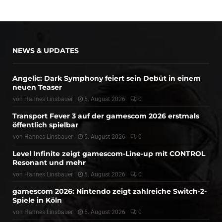
NEWS & UPDATES
Angelic: Dark Symphony feiert sein Debüt in einem
neuen Teaser
von
Hannes Linsbauer
5. August 2026
0
Transport Fever 3 auf der gamescom 2026 erstmals
öffentlich spielbar
von
Hannes Linsbauer
5. August 2026
0
Level Infinite zeigt gamescom-Line-up mit CONTROL
Resonant und mehr
von
Hannes Linsbauer
5. August 2026
0
gamescom 2026: Nintendo zeigt zahlreiche Switch-2-
Spiele in Köln
von
Hannes Linsbauer
5. August 2026
0