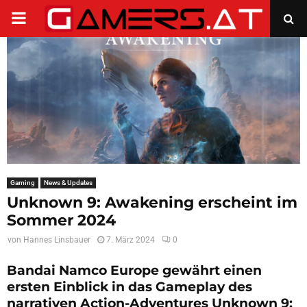
PRIMARY
MENU
Gaming
News & Updates
Unknown 9: Awakening erscheint im
Sommer 2024
von
Hannes Linsbauer
7. März 2024
0
Bandai Namco Europe gewährt einen
ersten Einblick in das Gameplay des
narrativen Action-Adventures Unknown 9: