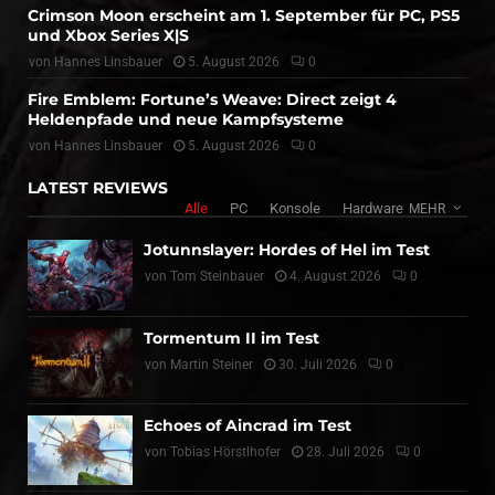
Crimson Moon erscheint am 1. September für PC, PS5
und Xbox Series X|S
von
Hannes Linsbauer
5. August 2026
0
Fire Emblem: Fortune’s Weave: Direct zeigt 4
Heldenpfade und neue Kampfsysteme
von
Hannes Linsbauer
5. August 2026
0
LATEST REVIEWS
Alle
PC
Konsole
Hardware
MEHR
Jotunnslayer: Hordes of Hel im Test
von
Tom Steinbauer
4. August 2026
0
Tormentum II im Test
von
Martin Steiner
30. Juli 2026
0
Echoes of Aincrad im Test
von
Tobias Hörstlhofer
28. Juli 2026
0