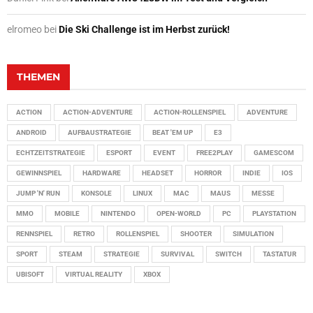
elromeo
bei
Die Ski Challenge ist im Herbst zurück!
THEMEN
ACTION
ACTION-ADVENTURE
ACTION-ROLLENSPIEL
ADVENTURE
ANDROID
AUFBAUSTRATEGIE
BEAT 'EM UP
E3
ECHTZEITSTRATEGIE
ESPORT
EVENT
FREE2PLAY
GAMESCOM
GEWINNSPIEL
HARDWARE
HEADSET
HORROR
INDIE
IOS
JUMP 'N' RUN
KONSOLE
LINUX
MAC
MAUS
MESSE
MMO
MOBILE
NINTENDO
OPEN-WORLD
PC
PLAYSTATION
RENNSPIEL
RETRO
ROLLENSPIEL
SHOOTER
SIMULATION
SPORT
STEAM
STRATEGIE
SURVIVAL
SWITCH
TASTATUR
UBISOFT
VIRTUAL REALITY
XBOX