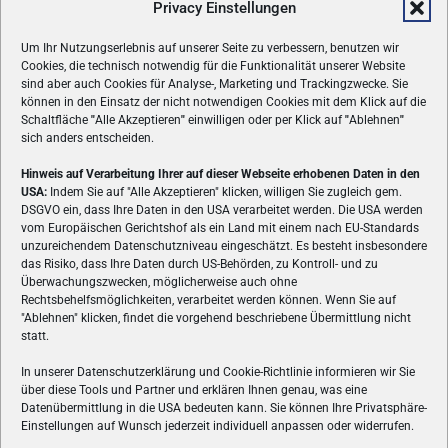
Privacy Einstellungen
Um Ihr Nutzungserlebnis auf unserer Seite zu verbessern, benutzen wir
Cookies, die technisch notwendig für die Funktionalität unserer Website
sind aber auch Cookies für Analyse-, Marketing und Trackingzwecke. Sie
können in den Einsatz der nicht notwendigen Cookies mit dem Klick auf die
Schaltfläche
"
Alle Akzeptieren
"
einwilligen oder per Klick auf
"
Ablehnen
"
sich anders entscheiden.
Hinweis auf Verarbeitung Ihrer auf dieser Webseite erhobenen Daten in den
USA:
Indem Sie auf "Alle Akzeptieren" klicken, willigen Sie zugleich gem.
ÜBER UNS
DSGVO ein, dass Ihre Daten in den USA verarbeitet werden. Die USA werden
vom Europäischen Gerichtshof als ein Land mit einem nach EU-Standards
VON GAMERN, FÜR GAMER! Gamers.at ist das älteste Online-
unzureichendem Datenschutzniveau eingeschätzt. Es besteht insbesondere
Spielemagazin Österreichs und bringt täglich aktuelle News,
das Risiko, dass Ihre Daten durch US-Behörden, zu Kontroll- und zu
Reviews und Videos zu PC- und Konsolenspielen, Gaming-
Überwachungszwecken, möglicherweise auch ohne
Rechtsbehelfsmöglichkeiten, verarbeitet werden können. Wenn Sie auf
Hardware und aus der Welt des e-Sport's.
"Ablehnen" klicken, findet die vorgehend beschriebene Übermittlung nicht
statt.
Schreib uns:
redaktion@gamers.at
In unserer Datenschutzerklärung und Cookie-Richtlinie informieren wir Sie
über diese Tools und Partner und erklären Ihnen genau, was eine
FOLGE UNS
Datenübermittlung in die USA bedeuten kann. Sie können Ihre Privatsphäre-
Einstellungen auf Wunsch jederzeit individuell anpassen oder widerrufen.