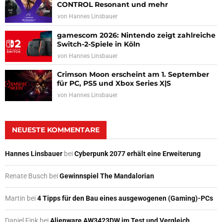
CONTROL Resonant und mehr
von
Hannes Linsbauer
gamescom 2026: Nintendo zeigt zahlreiche
Switch-2-Spiele in Köln
von
Hannes Linsbauer
Crimson Moon erscheint am 1. September
für PC, PS5 und Xbox Series X|S
von
Hannes Linsbauer
NEUESTE KOMMENTARE
Hannes Linsbauer
bei
Cyberpunk 2077 erhält eine Erweiterung
Renate Busch
bei
Gewinnspiel The Mandalorian
Martin
bei
4 Tipps für den Bau eines ausgewogenen (Gaming)-PCs
Daniel Fink
bei
Alienware AW3423DW im Test und Vergleich