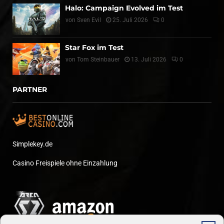
Halo: Campaign Evolved im Test
von
Sven Evil
25. Juli 2026
0
Star Fox im Test
von
Tom Steinbauer
13. Juli 2026
0
PARTNER
Simplekey.de
Casino Freispiele ohne Einzahlung