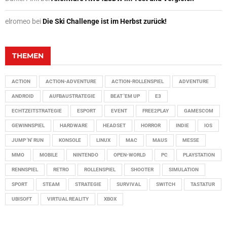
elromeo
bei
Die Ski Challenge ist im Herbst zurück!
THEMEN
ACTION
ACTION-ADVENTURE
ACTION-ROLLENSPIEL
ADVENTURE
ANDROID
AUFBAUSTRATEGIE
BEAT 'EM UP
E3
ECHTZEITSTRATEGIE
ESPORT
EVENT
FREE2PLAY
GAMESCOM
GEWINNSPIEL
HARDWARE
HEADSET
HORROR
INDIE
IOS
JUMP 'N' RUN
KONSOLE
LINUX
MAC
MAUS
MESSE
MMO
MOBILE
NINTENDO
OPEN-WORLD
PC
PLAYSTATION
RENNSPIEL
RETRO
ROLLENSPIEL
SHOOTER
SIMULATION
SPORT
STEAM
STRATEGIE
SURVIVAL
SWITCH
TASTATUR
UBISOFT
VIRTUAL REALITY
XBOX