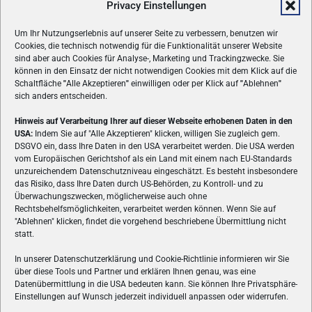
Privacy Einstellungen
Um Ihr Nutzungserlebnis auf unserer Seite zu verbessern, benutzen wir
Cookies, die technisch notwendig für die Funktionalität unserer Website
sind aber auch Cookies für Analyse-, Marketing und Trackingzwecke. Sie
können in den Einsatz der nicht notwendigen Cookies mit dem Klick auf die
Schaltfläche
"
Alle Akzeptieren
"
einwilligen oder per Klick auf
"
Ablehnen
"
sich anders entscheiden.
Hinweis auf Verarbeitung Ihrer auf dieser Webseite erhobenen Daten in den
USA:
Indem Sie auf "Alle Akzeptieren" klicken, willigen Sie zugleich gem.
ÜBER UNS
DSGVO ein, dass Ihre Daten in den USA verarbeitet werden. Die USA werden
vom Europäischen Gerichtshof als ein Land mit einem nach EU-Standards
VON GAMERN, FÜR GAMER! Gamers.at ist das älteste Online-
unzureichendem Datenschutzniveau eingeschätzt. Es besteht insbesondere
Spielemagazin Österreichs und bringt täglich aktuelle News,
das Risiko, dass Ihre Daten durch US-Behörden, zu Kontroll- und zu
Reviews und Videos zu PC- und Konsolenspielen, Gaming-
Überwachungszwecken, möglicherweise auch ohne
Rechtsbehelfsmöglichkeiten, verarbeitet werden können. Wenn Sie auf
Hardware und aus der Welt des e-Sport's.
"Ablehnen" klicken, findet die vorgehend beschriebene Übermittlung nicht
statt.
Schreib uns:
redaktion@gamers.at
In unserer Datenschutzerklärung und Cookie-Richtlinie informieren wir Sie
über diese Tools und Partner und erklären Ihnen genau, was eine
FOLGE UNS
Datenübermittlung in die USA bedeuten kann. Sie können Ihre Privatsphäre-
Einstellungen auf Wunsch jederzeit individuell anpassen oder widerrufen.