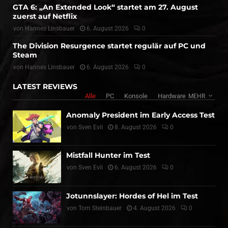
GTA 6: „An Extended Look“ startet am 27. August
zuerst auf Netflix
von
Hannes Linsbauer
6. August 2026
0
The Division Resurgence startet regulär auf PC und
Steam
von
Hannes Linsbauer
6. August 2026
0
LATEST REVIEWS
Alle
PC
Konsole
Hardware
MEHR
Anomaly President im Early Access Test
von
Sven Evil
8. August 2026
0
Mistfall Hunter im Test
von
Sven Evil
6. August 2026
0
Jotunnslayer: Hordes of Hel im Test
von
Tom Steinbauer
4. August 2026
0