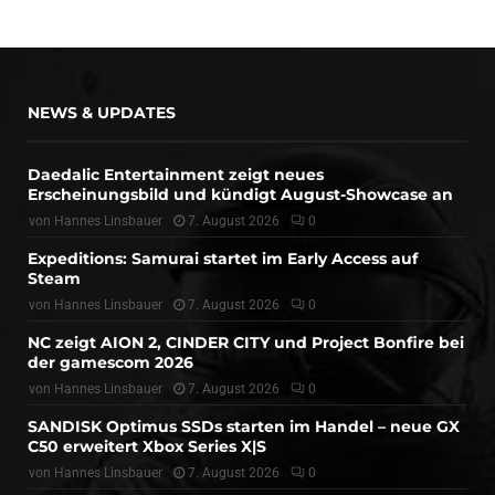
NEWS & UPDATES
Daedalic Entertainment zeigt neues
Erscheinungsbild und kündigt August-Showcase an
von
Hannes Linsbauer
7. August 2026
0
Expeditions: Samurai startet im Early Access auf
Steam
von
Hannes Linsbauer
7. August 2026
0
NC zeigt AION 2, CINDER CITY und Project Bonfire bei
der gamescom 2026
von
Hannes Linsbauer
7. August 2026
0
SANDISK Optimus SSDs starten im Handel – neue GX
C50 erweitert Xbox Series X|S
von
Hannes Linsbauer
7. August 2026
0