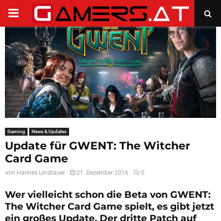
PRIMARY
MENU
Gaming
News & Updates
Update für GWENT: The Witcher
Card Game
von
Hannes Linsbauer
21. Dezember 2016
0
Wer vielleicht schon die Beta von GWENT:
The Witcher Card Game spielt, es gibt jetzt
ein großes Update. Der dritte Patch auf