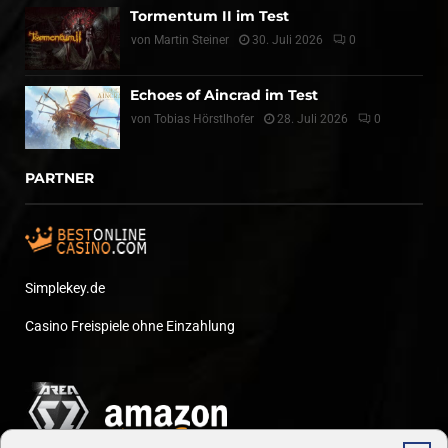
Tormentum II im Test
von
Martin Steiner
30. Juli 2026
0
Echoes of Aincrad im Test
von
Tobias Hörstlhofer
28. Juli 2026
0
PARTNER
Simplekey.de
Casino Freispiele ohne Einzahlung