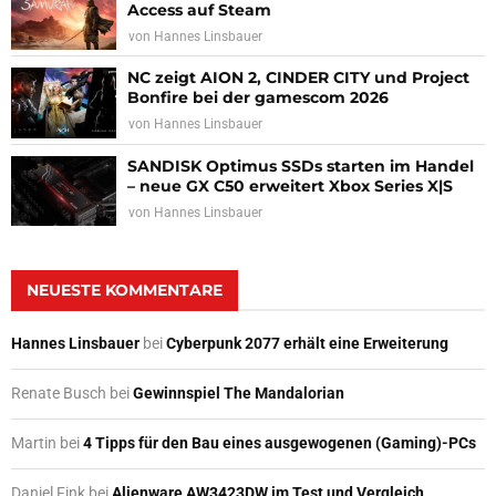
Access auf Steam
von
Hannes Linsbauer
NC zeigt AION 2, CINDER CITY und Project
Bonfire bei der gamescom 2026
von
Hannes Linsbauer
SANDISK Optimus SSDs starten im Handel
– neue GX C50 erweitert Xbox Series X|S
von
Hannes Linsbauer
NEUESTE KOMMENTARE
Hannes Linsbauer
bei
Cyberpunk 2077 erhält eine Erweiterung
Renate Busch
bei
Gewinnspiel The Mandalorian
Martin
bei
4 Tipps für den Bau eines ausgewogenen (Gaming)-PCs
Daniel Fink
bei
Alienware AW3423DW im Test und Vergleich