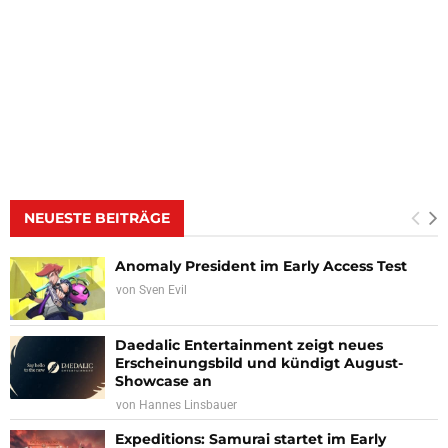
NEUESTE BEITRÄGE
Anomaly President im Early Access Test
von
Sven Evil
Daedalic Entertainment zeigt neues
Erscheinungsbild und kündigt August-
Showcase an
von
Hannes Linsbauer
Expeditions: Samurai startet im Early