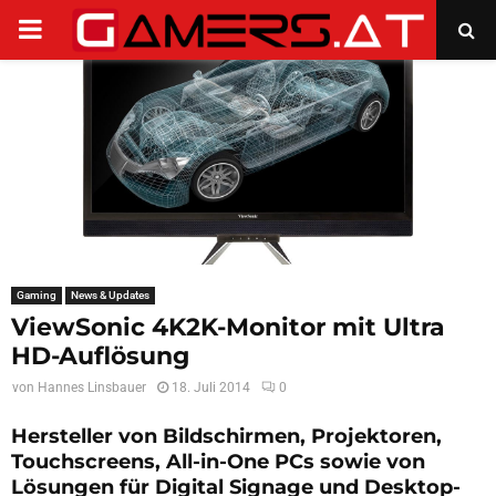
PRIMARY
MENU
Gaming
News & Updates
ViewSonic 4K2K-Monitor mit Ultra
HD-Auflösung
von
Hannes Linsbauer
18. Juli 2014
0
Hersteller von Bildschirmen, Projektoren,
Touchscreens, All-in-One PCs sowie von
Lösungen für Digital Signage und Desktop-