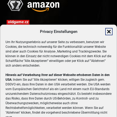
Privacy Einstellungen
Um Ihr Nutzungserlebnis auf unserer Seite zu verbessern, benutzen wir
Cookies, die technisch notwendig für die Funktionalität unserer Website
sind aber auch Cookies für Analyse-, Marketing und Trackingzwecke. Sie
können in den Einsatz der nicht notwendigen Cookies mit dem Klick auf die
Schaltfläche
"
Alle Akzeptieren
"
einwilligen oder per Klick auf
"
Ablehnen
"
sich anders entscheiden.
Hinweis auf Verarbeitung Ihrer auf dieser Webseite erhobenen Daten in den
USA:
Indem Sie auf "Alle Akzeptieren" klicken, willigen Sie zugleich gem.
ÜBER UNS
DSGVO ein, dass Ihre Daten in den USA verarbeitet werden. Die USA werden
vom Europäischen Gerichtshof als ein Land mit einem nach EU-Standards
VON GAMERN, FÜR GAMER! Gamers.at ist das älteste Online-
unzureichendem Datenschutzniveau eingeschätzt. Es besteht insbesondere
Spielemagazin Österreichs und bringt täglich aktuelle News,
das Risiko, dass Ihre Daten durch US-Behörden, zu Kontroll- und zu
Reviews und Videos zu PC- und Konsolenspielen, Gaming-
Überwachungszwecken, möglicherweise auch ohne
Rechtsbehelfsmöglichkeiten, verarbeitet werden können. Wenn Sie auf
Hardware und aus der Welt des e-Sport's.
"Ablehnen" klicken, findet die vorgehend beschriebene Übermittlung nicht