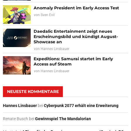
Anomaly President im Early Access Test
von
Sven Evil
Daedalic Entertainment zeigt neues
Erscheinungsbild und kündigt August-
Showcase an
von
Hannes Linsbauer
Expeditions: Samurai startet im Early
Access auf Steam
von
Hannes Linsbauer
NEUESTE KOMMENTARE
Hannes Linsbauer
bei
Cyberpunk 2077 erhält eine Erweiterung
Renate Busch
bei
Gewinnspiel The Mandalorian