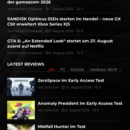
der gamescom 2026
von
Hannes Linsbauer
7. August 2026
0
SANDISK Optimus SSDs starten im Handel – neue GX
C50 erweitert Xbox Series X|S
von
Hannes Linsbauer
7. August 2026
0
GTA 6: „An Extended Look“ startet am 27. August
zuerst auf Netflix
von
Hannes Linsbauer
6. August 2026
0
LATEST REVIEWS
Alle
PC
Konsole
Hardware
MEHR
ZeroSpace im Early Access Test
von
Sven Evil
10. August 2026
0
Anomaly President im Early Access Test
von
Sven Evil
8. August 2026
0
Mistfall Hunter im Test