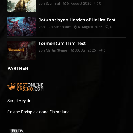
von
Sven Evil
6. August 2026
0
Jotunnslayer: Hordes of Hel im Test
von
Tom Steinbauer
4. August 2026
0
Tormentum II im Test
von
Martin Steiner
30. Juli 2026
0
PARTNER
Simplekey.de
Casino Freispiele ohne Einzahlung