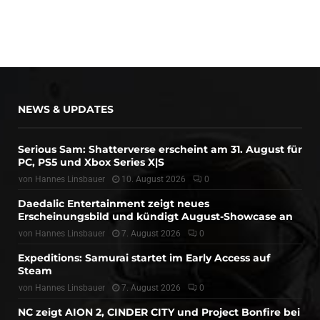
NEWS & UPDATES
Serious Sam: Shatterverse erscheint am 31. August für
PC, PS5 und Xbox Series X|S
von
Hannes Linsbauer
10. August 2026
0
Daedalic Entertainment zeigt neues
Erscheinungsbild und kündigt August-Showcase an
von
Hannes Linsbauer
7. August 2026
0
Expeditions: Samurai startet im Early Access auf
Steam
von
Hannes Linsbauer
7. August 2026
0
NC zeigt AION 2, CINDER CITY und Project Bonfire bei