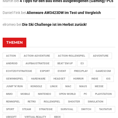
Martin
bei
4 Tipps für den Bau eines ausgewogenen (Gaming)-PCs
Daniel Fink
bei
Alienware AW3423DW im Test und Vergleich
elromeo
bei
Die Ski Challenge ist im Herbst zurück!
THEMEN
ACTION
ACTION-ADVENTURE
ACTION-ROLLENSPIEL
ADVENTURE
ANDROID
AUFBAUSTRATEGIE
BEAT 'EM UP
E3
ECHTZEITSTRATEGIE
ESPORT
EVENT
FREE2PLAY
GAMESCOM
GEWINNSPIEL
HARDWARE
HEADSET
HORROR
INDIE
IOS
JUMP 'N' RUN
KONSOLE
LINUX
MAC
MAUS
MESSE
MMO
MOBILE
NINTENDO
OPEN-WORLD
PC
PLAYSTATION
RENNSPIEL
RETRO
ROLLENSPIEL
SHOOTER
SIMULATION
SPORT
STEAM
STRATEGIE
SURVIVAL
SWITCH
TASTATUR
UBISOFT
VIRTUAL REALITY
XBOX