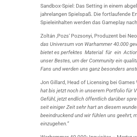
Sandbox-Spiel: Das Setting in einem abgel
jahrelangen Spielspaß. Die fortlaufende E
Spieleinhalten werden das Gameplay nachh
Zoltán ‚Pozs‘ Pozsonyi, Produzent bei N
das Universum von Warhammer 40.000 gewähl
bietet es perfektes Material für ein Act
unser Bestes, um der Community ein qualitat
Fans und werden uns ganz besonders anstre
Jon Gillard, Head of Licensing bei Game
hat bis jetzt noch in unserem Portfolio für 
Gefühl, jetzt endlich öffentlich darüber sp
seit einiger Zeit sehr hart an diesem wunde
beeindruckend und wir fühlen uns geehrt, mi
einzugehen.“
Warhammer 40.000: Inquisitor – Martyr wi