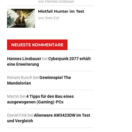
von
Hannes Linsbauer
Mistfall Hunter im Test
von
Sven Evil
NEUESTE KOMMENTARE
Hannes Linsbauer
bei
Cyberpunk 2077 erhält
eine Erweiterung
Renate Busch
bei
Gewinnspiel The
Mandalorian
Martin
bei
4 Tipps für den Bau eines
ausgewogenen (Gaming)-PCs
Daniel Fink
bei
Alienware AW3423DW im Test
und Vergleich