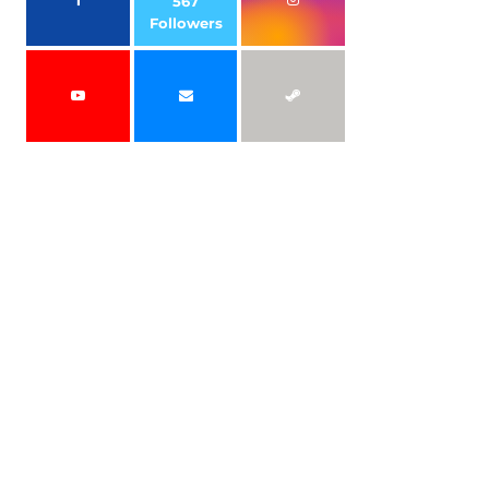
567
Followers