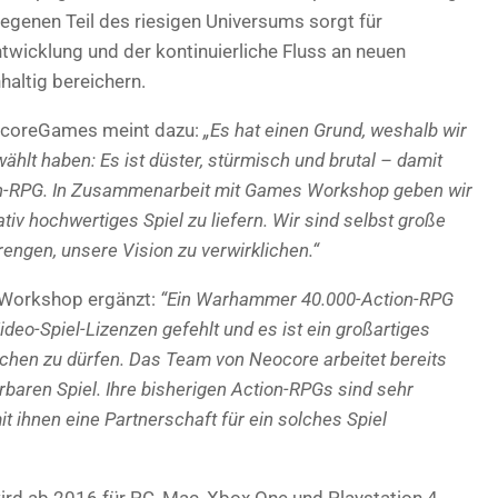
egenen Teil des riesigen Universums sorgt für
ntwicklung und der kontinuierliche Fluss an neuen
altig bereichern.
eocoreGames meint dazu:
„Es hat einen Grund, weshalb wir
t haben: Es ist düster, stürmisch und brutal – damit
ion-RPG. In Zusammenarbeit mit Games Workshop geben wir
iv hochwertiges Spiel zu liefern. Wir sind selbst große
ngen, unsere Vision zu verwirklichen.“
s Workshop ergänzt:
“Ein Warhammer 40.000-Action-RPG
Video-Spiel-Lizenzen gefehlt und es ist ein großartiges
rechen zu dürfen. Das Team von Neocore arbeitet bereits
rbaren Spiel. Ihre bisherigen Action-RPGs sind sehr
t ihnen eine Partnerschaft für ein solches Spiel
rd ab 2016 für PC, Mac, Xbox One und Playstation 4