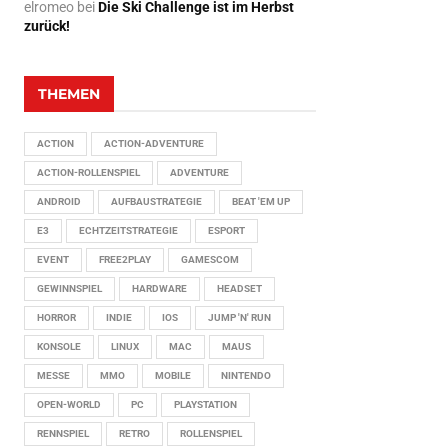
elromeo
bei
Die Ski Challenge ist im Herbst
zurück!
THEMEN
ACTION
ACTION-ADVENTURE
ACTION-ROLLENSPIEL
ADVENTURE
ANDROID
AUFBAUSTRATEGIE
BEAT 'EM UP
E3
ECHTZEITSTRATEGIE
ESPORT
EVENT
FREE2PLAY
GAMESCOM
GEWINNSPIEL
HARDWARE
HEADSET
HORROR
INDIE
IOS
JUMP 'N' RUN
KONSOLE
LINUX
MAC
MAUS
MESSE
MMO
MOBILE
NINTENDO
OPEN-WORLD
PC
PLAYSTATION
RENNSPIEL
RETRO
ROLLENSPIEL