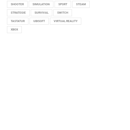
SHOOTER
SIMULATION
SPORT
STEAM
STRATEGIE
SURVIVAL
SWITCH
TASTATUR
UBISOFT
VIRTUAL REALITY
XBOX