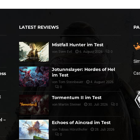
LATEST REVIEWS
PA
Mistfall Hunter im Test
von
Sven Evil
6. August 2026
0
Sim
Jotunnslayer: Hordes of Hel
ess
Cas
im Test
von
Tom Steinbauer
4. August 2026
0
t
Tormentum II im Test
von
Martin Steiner
30. Juli 2026
0
l –
Echoes of Aincrad im Test
von
Tobias Hörstlhofer
28. Juli 2026
0