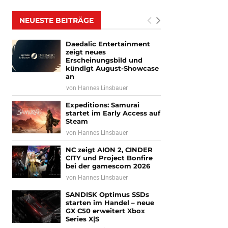
NEUESTE BEITRÄGE
Daedalic Entertainment
zeigt neues
Erscheinungsbild und
kündigt August-Showcase
an
von
Hannes Linsbauer
Expeditions: Samurai
startet im Early Access auf
Steam
von
Hannes Linsbauer
NC zeigt AION 2, CINDER
CITY und Project Bonfire
bei der gamescom 2026
von
Hannes Linsbauer
SANDISK Optimus SSDs
starten im Handel – neue
GX C50 erweitert Xbox
Series X|S