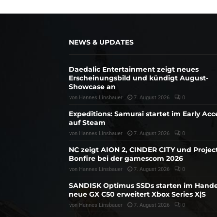
NEWS & UPDATES
Daedalic Entertainment zeigt neues
Erscheinungsbild und kündigt August-
Showcase an
von
Hannes Linsbauer
7. August 2026
0
Expeditions: Samurai startet im Early Acc
auf Steam
von
Hannes Linsbauer
7. August 2026
0
NC zeigt AION 2, CINDER CITY und Projec
Bonfire bei der gamescom 2026
von
Hannes Linsbauer
7. August 2026
0
SANDISK Optimus SSDs starten im Hande
neue GX C50 erweitert Xbox Series X|S
von
Hannes Linsbauer
7. August 2026
0