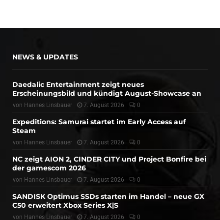
NEWS & UPDATES
Daedalic Entertainment zeigt neues
Erscheinungsbild und kündigt August-Showcase an
von
Hannes Linsbauer
7. August 2026
0
Expeditions: Samurai startet im Early Access auf
Steam
von
Hannes Linsbauer
7. August 2026
0
NC zeigt AION 2, CINDER CITY und Project Bonfire bei
der gamescom 2026
von
Hannes Linsbauer
7. August 2026
0
SANDISK Optimus SSDs starten im Handel – neue GX
C50 erweitert Xbox Series X|S
von
Hannes Linsbauer
7. August 2026
0