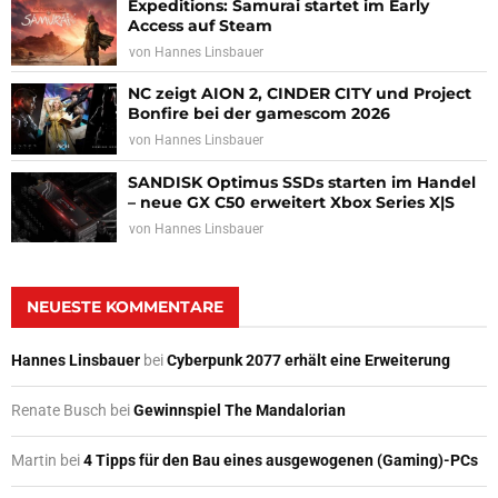
Expeditions: Samurai startet im Early
Access auf Steam
von
Hannes Linsbauer
NC zeigt AION 2, CINDER CITY und Project
Bonfire bei der gamescom 2026
von
Hannes Linsbauer
SANDISK Optimus SSDs starten im Handel
– neue GX C50 erweitert Xbox Series X|S
von
Hannes Linsbauer
NEUESTE KOMMENTARE
Hannes Linsbauer
bei
Cyberpunk 2077 erhält eine Erweiterung
Renate Busch
bei
Gewinnspiel The Mandalorian
Martin
bei
4 Tipps für den Bau eines ausgewogenen (Gaming)-PCs