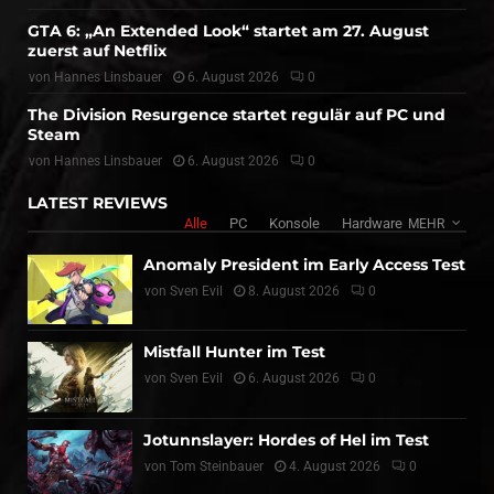
GTA 6: „An Extended Look“ startet am 27. August
zuerst auf Netflix
von
Hannes Linsbauer
6. August 2026
0
The Division Resurgence startet regulär auf PC und
Steam
von
Hannes Linsbauer
6. August 2026
0
LATEST REVIEWS
Alle
PC
Konsole
Hardware
MEHR
Anomaly President im Early Access Test
von
Sven Evil
8. August 2026
0
Mistfall Hunter im Test
von
Sven Evil
6. August 2026
0
Jotunnslayer: Hordes of Hel im Test
von
Tom Steinbauer
4. August 2026
0