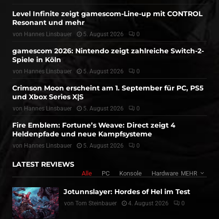
Level Infinite zeigt gamescom-Line-up mit CONTROL
Resonant und mehr
von
Hannes Linsbauer
5. August 2026
0
gamescom 2026: Nintendo zeigt zahlreiche Switch-2-
Spiele in Köln
von
Hannes Linsbauer
5. August 2026
0
Crimson Moon erscheint am 1. September für PC, PS5
und Xbox Series X|S
von
Hannes Linsbauer
5. August 2026
0
Fire Emblem: Fortune’s Weave: Direct zeigt 4
Heldenpfade und neue Kampfsysteme
von
Hannes Linsbauer
5. August 2026
0
LATEST REVIEWS
Alle
PC
Konsole
Hardware
MEHR
Jotunnslayer: Hordes of Hel im Test
von
Tom Steinbauer
4. August 2026
0