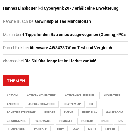
Hannes Linsbauer
bei
Cyberpunk 2077 erhält eine Erweiterung
Renate Busch
bei
Gewinnspiel The Mandalorian
Martin
bei
4 Tipps für den Bau eines ausgewogenen (Gaming)-PCs
Daniel Fink
bei
Alienware AW3423DW im Test und Vergleich
elromeo
bei
Die Ski Challenge ist im Herbst zurück!
THEMEN
ACTION
ACTION-ADVENTURE
ACTION-ROLLENSPIEL
ADVENTURE
ANDROID
AUFBAUSTRATEGIE
BEAT 'EM UP
E3
ECHTZEITSTRATEGIE
ESPORT
EVENT
FREE2PLAY
GAMESCOM
GEWINNSPIEL
HARDWARE
HEADSET
HORROR
INDIE
IOS
JUMP 'N' RUN
KONSOLE
LINUX
MAC
MAUS
MESSE