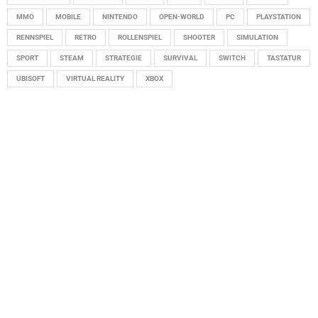
MMO
MOBILE
NINTENDO
OPEN-WORLD
PC
PLAYSTATION
RENNSPIEL
RETRO
ROLLENSPIEL
SHOOTER
SIMULATION
SPORT
STEAM
STRATEGIE
SURVIVAL
SWITCH
TASTATUR
UBISOFT
VIRTUAL REALITY
XBOX