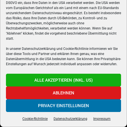
Simplekey.de
DSGVO ein, dass Ihre Daten in den USA verarbeitet werden. Die USA werden
vom Europäischen Gerichtshof als ein Land mit einem nach EU-Standards
Casino Freispiele ohne Einzahlung
unzureichendem Datenschutzniveau eingeschätzt. Es besteht insbesondere
das Risiko, dass Ihre Daten durch US-Behörden, zu Kontroll- und zu
Überwachungszwecken, möglicherweise auch ohne
Rechtsbehelfsmöglichkeiten, verarbeitet werden können. Wenn Sie auf
"Ablehnen" klicken, findet die vorgehend beschriebene Übermittlung nicht
statt.
In unserer Datenschutzerklärung und Cookie-Richtlinie informieren wir Sie
über diese Tools und Partner und erklären Ihnen genau, was eine
Datenübermittlung in die USA bedeuten kann. Sie können Ihre Privatsphäre-
Einstellungen auf Wunsch jederzeit individuell anpassen oder widerrufen.
ALLE AKZEPTIEREN (INKL. US)
ABLEHNEN
ÜBER UNS
PRIVACY EINSTELLUNGEN
VON GAMERN, FÜR GAMER! Gamers.at ist das älteste Online-
Cookie-Richtlinie
Datenschutzerklärung
Impressum
Spielemagazin Österreichs und bringt täglich aktuelle News,
Reviews und Videos zu PC- und Konsolenspielen, Gaming-