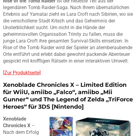
Rise of the Tomb Raider
ist der neueste Teil aus der
legendären Tomb Raider-Saga. Nach Ihrem übernatürlichen
Erlebnis auf Yamatai zieht es Lara Croft nach Sibirien, wo sie
die verschollene Stadt Kitezh und das Geheimnis der
Unsterblichkeit sucht. Um nicht in die Hände der
geheimnisvollen Organisation Trinity zu fallen, muss die
junge Lara Croft ihre gesamten Survival-Skills einsetzen. In
Rise of the Tomb Raider wird der Spieler an atemberaubende
Orte entführt und erlebt dabei gewohnt packende Abenteuer
gespickt mit kniffligen Rätseln in einer interaktiven Umwelt.
[Zur Produktseite]
Xenoblade Chronicles X – Limited Edition
für WiiU, amiibo „Falco“, amiibo „Mii
Gunner“ und The Legend of Zelda „TriForce
Heroes“ für 3DS [Nintendo]
Xenoblade
Chronicles X
–
Nach dem Erfolg