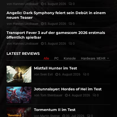
von
Hannes Linsbauer
6. August 2026
0
Angelic: Dark Symphony feiert sein Debüt in einem
neuen Teaser
von
Hannes Linsbauer
5. August 2026
0
Transport Fever 3 auf der gamescom 2026 erstmals
öffentlich spielbar
von
Hannes Linsbauer
5. August 2026
0
LATEST REVIEWS
Alle
PC
Konsole
Hardware
MEHR
Mistfall Hunter im Test
von
Sven Evil
6. August 2026
0
Jotunnslayer: Hordes of Hel im Test
von
Tom Steinbauer
4. August 2026
0
Tormentum II im Test
von
Martin Steiner
30. Juli 2026
0