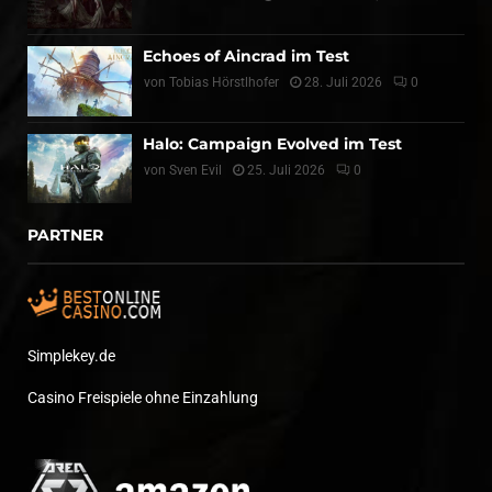
Echoes of Aincrad im Test
von
Tobias Hörstlhofer
28. Juli 2026
0
Halo: Campaign Evolved im Test
von
Sven Evil
25. Juli 2026
0
PARTNER
Simplekey.de
Casino Freispiele ohne Einzahlung