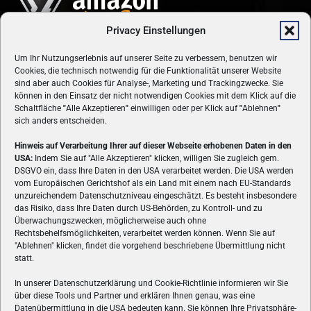
Privacy Einstellungen
Um Ihr Nutzungserlebnis auf unserer Seite zu verbessern, benutzen wir
Cookies, die technisch notwendig für die Funktionalität unserer Website
sind aber auch Cookies für Analyse-, Marketing und Trackingzwecke. Sie
können in den Einsatz der nicht notwendigen Cookies mit dem Klick auf die
Schaltfläche
"
Alle Akzeptieren
"
einwilligen oder per Klick auf
"
Ablehnen
"
sich anders entscheiden.
Hinweis auf Verarbeitung Ihrer auf dieser Webseite erhobenen Daten in den
USA:
Indem Sie auf "Alle Akzeptieren" klicken, willigen Sie zugleich gem.
ÜBER UNS
DSGVO ein, dass Ihre Daten in den USA verarbeitet werden. Die USA werden
vom Europäischen Gerichtshof als ein Land mit einem nach EU-Standards
VON GAMERN, FÜR GAMER! Gamers.at ist das älteste Online-
unzureichendem Datenschutzniveau eingeschätzt. Es besteht insbesondere
Spielemagazin Österreichs und bringt täglich aktuelle News,
das Risiko, dass Ihre Daten durch US-Behörden, zu Kontroll- und zu
Reviews und Videos zu PC- und Konsolenspielen, Gaming-
Überwachungszwecken, möglicherweise auch ohne
Hardware und aus der Welt des e-Sport's.
Rechtsbehelfsmöglichkeiten, verarbeitet werden können. Wenn Sie auf
"Ablehnen" klicken, findet die vorgehend beschriebene Übermittlung nicht
Schreib uns:
redaktion@gamers.at
statt.
In unserer Datenschutzerklärung und Cookie-Richtlinie informieren wir Sie
über diese Tools und Partner und erklären Ihnen genau, was eine
FOLGE UNS
Datenübermittlung in die USA bedeuten kann. Sie können Ihre Privatsphäre-