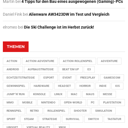
Martin
bei
4 Tipps für den Bau eines ausgewogenen (Gaming)-PCs
Daniel Fink
bei
Alienware AW3423DW im Test und Vergleich
elromeo
bei
Die Ski Challenge ist im Herbst zurück!
THEMEN
ACTION
ACTION-ADVENTURE
ACTION-ROLLENSPIEL
ADVENTURE
ANDROID
AUFBAUSTRATEGIE
BEAT 'EM UP
E3
ECHTZEITSTRATEGIE
ESPORT
EVENT
FREE2PLAY
GAMESCOM
GEWINNSPIEL
HARDWARE
HEADSET
HORROR
INDIE
IOS
JUMP 'N' RUN
KONSOLE
LINUX
MAC
MAUS
MESSE
MMO
MOBILE
NINTENDO
OPEN-WORLD
PC
PLAYSTATION
RENNSPIEL
RETRO
ROLLENSPIEL
SHOOTER
SIMULATION
SPORT
STEAM
STRATEGIE
SURVIVAL
SWITCH
TASTATUR
UBISOFT
VIRTUAL REALITY
XBOX