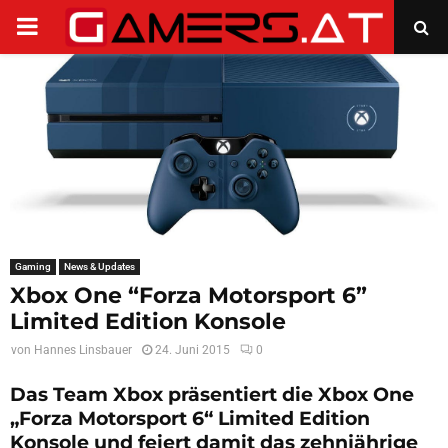
PRIMARY
MENU
Gaming
News & Updates
Xbox One “Forza Motorsport 6”
Limited Edition Konsole
von
Hannes Linsbauer
24. Juni 2015
0
Das Team Xbox präsentiert die Xbox One
„Forza Motorsport 6“ Limited Edition
Konsole und feiert damit das zehnjährige