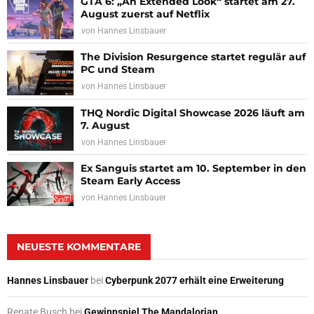
GTA 6: „An Extended Look“ startet am 27.
August zuerst auf Netflix
von
Hannes Linsbauer
The Division Resurgence startet regulär auf
PC und Steam
von
Hannes Linsbauer
THQ Nordic Digital Showcase 2026 läuft am
7. August
von
Hannes Linsbauer
Ex Sanguis startet am 10. September in den
Steam Early Access
von
Hannes Linsbauer
NEUESTE KOMMENTARE
Hannes Linsbauer
bei
Cyberpunk 2077 erhält eine Erweiterung
Renate Busch
bei
Gewinnspiel The Mandalorian