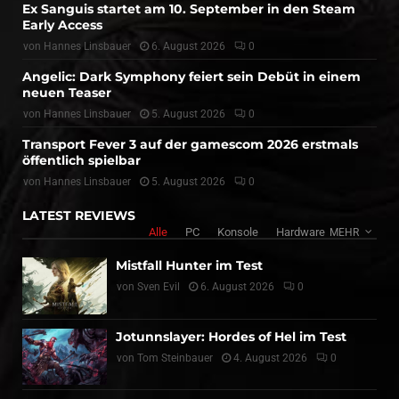
Ex Sanguis startet am 10. September in den Steam
Early Access
von
Hannes Linsbauer
6. August 2026
0
Angelic: Dark Symphony feiert sein Debüt in einem
neuen Teaser
von
Hannes Linsbauer
5. August 2026
0
Transport Fever 3 auf der gamescom 2026 erstmals
öffentlich spielbar
von
Hannes Linsbauer
5. August 2026
0
LATEST REVIEWS
Alle
PC
Konsole
Hardware
MEHR
Mistfall Hunter im Test
von
Sven Evil
6. August 2026
0
Jotunnslayer: Hordes of Hel im Test
von
Tom Steinbauer
4. August 2026
0