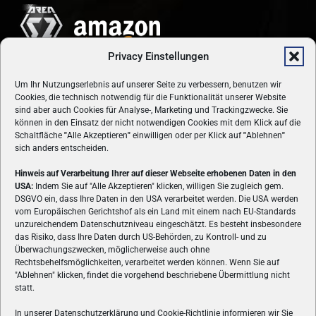
Privacy Einstellungen
Um Ihr Nutzungserlebnis auf unserer Seite zu verbessern, benutzen wir
Cookies, die technisch notwendig für die Funktionalität unserer Website
sind aber auch Cookies für Analyse-, Marketing und Trackingzwecke. Sie
können in den Einsatz der nicht notwendigen Cookies mit dem Klick auf die
Schaltfläche
"
Alle Akzeptieren
"
einwilligen oder per Klick auf
"
Ablehnen
"
sich anders entscheiden.
Hinweis auf Verarbeitung Ihrer auf dieser Webseite erhobenen Daten in den
USA:
Indem Sie auf "Alle Akzeptieren" klicken, willigen Sie zugleich gem.
ÜBER UNS
DSGVO ein, dass Ihre Daten in den USA verarbeitet werden. Die USA werden
vom Europäischen Gerichtshof als ein Land mit einem nach EU-Standards
VON GAMERN, FÜR GAMER! Gamers.at ist das älteste Online-
unzureichendem Datenschutzniveau eingeschätzt. Es besteht insbesondere
Spielemagazin Österreichs und bringt täglich aktuelle News,
das Risiko, dass Ihre Daten durch US-Behörden, zu Kontroll- und zu
Reviews und Videos zu PC- und Konsolenspielen, Gaming-
Überwachungszwecken, möglicherweise auch ohne
Rechtsbehelfsmöglichkeiten, verarbeitet werden können. Wenn Sie auf
Hardware und aus der Welt des e-Sport's.
"Ablehnen" klicken, findet die vorgehend beschriebene Übermittlung nicht
statt.
Schreib uns:
redaktion@gamers.at
In unserer Datenschutzerklärung und Cookie-Richtlinie informieren wir Sie