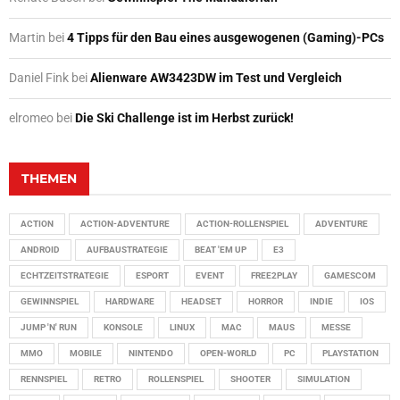
Martin
bei
4 Tipps für den Bau eines ausgewogenen (Gaming)-PCs
Daniel Fink
bei
Alienware AW3423DW im Test und Vergleich
elromeo
bei
Die Ski Challenge ist im Herbst zurück!
THEMEN
ACTION
ACTION-ADVENTURE
ACTION-ROLLENSPIEL
ADVENTURE
ANDROID
AUFBAUSTRATEGIE
BEAT 'EM UP
E3
ECHTZEITSTRATEGIE
ESPORT
EVENT
FREE2PLAY
GAMESCOM
GEWINNSPIEL
HARDWARE
HEADSET
HORROR
INDIE
IOS
JUMP 'N' RUN
KONSOLE
LINUX
MAC
MAUS
MESSE
MMO
MOBILE
NINTENDO
OPEN-WORLD
PC
PLAYSTATION
RENNSPIEL
RETRO
ROLLENSPIEL
SHOOTER
SIMULATION