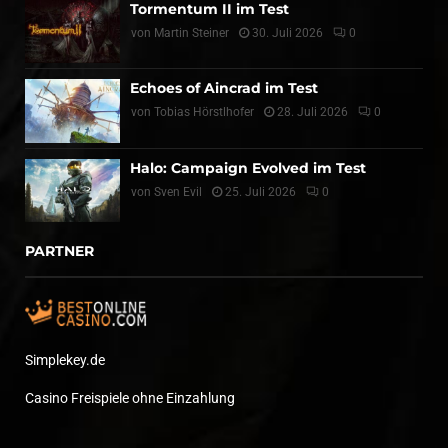
Tormentum II im Test
von
Martin Steiner
30. Juli 2026
0
Echoes of Aincrad im Test
von
Tobias Hörstlhofer
28. Juli 2026
0
Halo: Campaign Evolved im Test
von
Sven Evil
25. Juli 2026
0
PARTNER
Simplekey.de
Casino Freispiele ohne Einzahlung